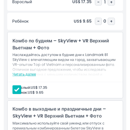
Взрослый
US$ 17.35
-
1
+
место для создания потрясающих фотографий, что делает
площадку особенно популярной среди любителей
фотографии и туристов, желающих насладиться лучшими
Ребёнок
US$ 9.65
-
0
+
видами на городской горизонт. Независимо от того,
посещаете ли вы её днём, чтобы увидеть город во всей
красе цвета, или вечером, когда огни освещают горизонт,
Комбо по будням – SkyView + VR Верхний
Лендмарк 81 дарит невероятные впечатления, которые вы
не захотите пропустить. Сочетая впечатляющий дизайн,
Вьетнам + Фото
захватывающую высоту и знаковые виды, это главная
Наслаждайтесь доступом в будние дни к Landmark 81
достопримечательность для каждого, кто исследует
SkyView с впечатляющим видом на город, захватывающим
VR-опытом Top of Vietnam и персонализированным фото.
Хошимин.
Отличное выгодное предложение, чтобы исследовать
Читать далее
горизонт Сайгона с меньшим количеством людей и
Основные моменты
повышенным комфортом.
Включено
Взрослый:
US$ 17.35
1 билет Саигон Скайвью (этажи 79-81)
Ребёнок:
US$ 9.65
Входной билет на игру виртуальной реальности и
Включено
технологическое фото
Комбо в выходные и праздничные дни –
Политика в отношении детей и взрослых
SkyView + VR Верхний Вьетнам + Фото
Максимально используйте свой уикенд или отпуск с
премиальным комбинированным билетом SkyView в
Исключения