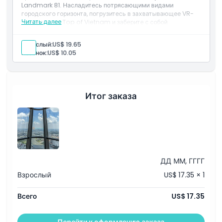
Landmark 81. Насладитесь потрясающими видами
городского горизонта, погрузитесь в захватывающее VR-
Читать далее
приключение Top of Vietnam и заберите с собой
Не подходит для
сувенирное фото с визита.
Включено
Взрослый:
US$ 19.65
1 билет Саигон Скайвью (этажи 79-81)
Ребёнок:
US$ 10.05
Часы работы
Входной билет на игру виртуальной реальности и
технологическое фото
Вещи, которые нужно знать
Итог заказа
Местоположение
Как добраться туда
ДД ММ, ГГГГ
Политика отмены
Взрослый
US$ 17.35 × 1
Всего
US$ 17.35