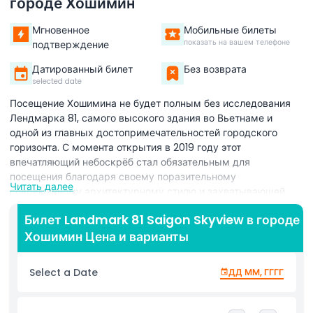
городе Хошимин
Мгновенное
Мобильные билеты
показать на вашем телефоне
подтверждение
Датированный билет
Без возврата
selected date
Посещение Хошимина не будет полным без исследования
Лендмарка 81, самого высокого здания во Вьетнаме и
одной из главных достопримечательностей городского
горизонта. С момента открытия в 2019 году этот
впечатляющий небоскрёб стал обязательным для
посещения благодаря своему поразительному
Читать далее
современному архитектурному стилю и захватывающей
высоте. Высота Лендмарка 81 составляет 461,3 метра (1 513
Билет Landmark 81 Saigon Skyview в городе
футов), что позволяет насладиться одним из самых
Хошимин Цена и варианты
впечатляющих видов в Юго-Восточной Азии. Обзорная
площадка SkyView, расположенная на этажах с 79 по 81,
предоставляет посетителям незабываемую панорамную
Select a Date
ДД ММ, ГГГГ
перспективу Хошимина. С такой высоты вы можете
любоваться широкими видами реки Сайгон, оживлённых
районов и яркого городского ландшафта. Это идеальное