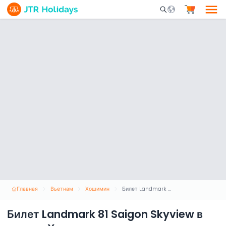
Mobile Search Opene
Главная
Вьетнам
Хошимин
Билет Landmark 81 Saigon Skyview в городе Хошимин
Билет Landmark 81 Saigon Skyview в