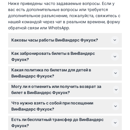
Ниже приведены часто задаваемые вопросы. Если у
вас есть дополнительные вопросы или требуется
дополнительное разъяснение, пожалуйста, свяжитесь с
нашей командой через чат в реальном времени, форму
обратной связи или WhatsApp.
Каковы часы работы ВинВандерс Фукуок?
ВинВандерс Фукуок открыт ежедневно с 9:00 до
Как забронировать билеты в ВинВандерс
19:30 (время работы может изменяться —
Фукуок?
пожалуйста, уточняйте при бронировании).
Вы можете легко забронировать билеты в
Какая политика по билетам для детей в
ВинВандерс Фукуок онлайн прямо на этом сайте,
ВинВандерс Фукуок?
где также можно проверить наличие билетов и
Дети ниже 100 см проходят бесплатно, дети от 100
цены в реальном времени.
Могу ли я отменить или получить возврат за
см до менее 140 см должны иметь детский билет, а
билет в ВинВандерс Фукуок?
дети свыше 140 см требуют взрослый билет. Дети
К сожалению, все продажи билетов являются
младше 14 лет и ниже 140 см должны находиться в
Что нужно взять с собой при посещении
окончательными, отмены, возвраты и изменения не
сопровождении взрослого.
ВинВандерс Фукуок?
допускаются.
Возьмите удобную одежду, купальник, если
Есть ли бесплатный трансфер до ВинВандерс
планируете посетить аквапарк, солнцезащитный
Фукуок?
крем и немного наличных или карту для питания и