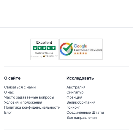
Бесплатные шаттлы курсируют между ВинВандерс,
сувениров, так как они не включены в стоимость
Винпеарл Сафари и Гранд Ворлд, но расписание
билета.
может меняться в зависимости от дня и сезона,
поэтому планируйте прибыть пораньше, чтобы
занять место.
О сайте
Исследовать
Связаться с нами
Австралия
О нас
Сингапур
Часто задаваемые вопросы
Франция
Условия и положения
Великобритания
Политика конфиденциальности
Гонконг
Блог
Соединённые Штаты
Все направления