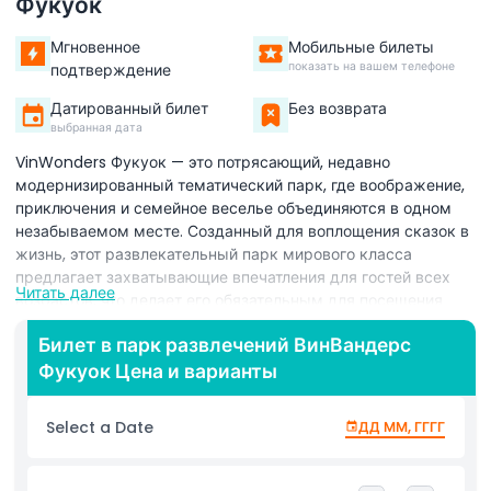
Фукуок
Мгновенное
Мобильные билеты
показать на вашем телефоне
подтверждение
Датированный билет
Без возврата
выбранная дата
VinWonders Фукуок — это потрясающий, недавно
модернизированный тематический парк, где воображение,
приключения и семейное веселье объединяются в одном
незабываемом месте. Созданный для воплощения сказок в
жизнь, этот развлекательный парк мирового класса
предлагает захватывающие впечатления для гостей всех
Читать далее
возрастов, что делает его обязательным для посещения
аттракционом на острове Фукуок. Парк включает
Билет в парк развлечений ВинВандерс
захватывающий открытый водный парк с освежающими
Фукуок Цена и варианты
горками, волновыми бассейнами и зонами брызг, которые
идеально подходят для охлаждения под тропическим
солнцем. Семьи и дети будут в восторге от красочных
Select a Date
ДД ММ, ГГГГ
игровых центров, интерактивных игр и погружающих
тематических зон, вдохновленных мифическими мирами и
легендарными историями. Одной из главных