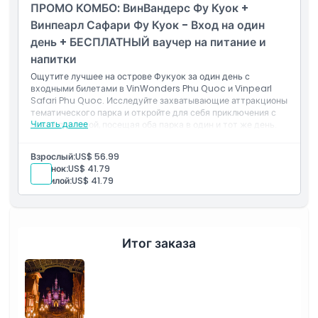
ПРОМО КОМБО: ВинВандерс Фу Куок +
Политика в отношении детей и взрослых
Винпеарл Сафари Фу Куок - Вход на один
день + БЕСПЛАТНЫЙ ваучер на питание и
Исключения
напитки
Ощутите лучшее на острове Фукуок за один день с
входными билетами в VinWonders Phu Quoc и Vinpearl
Часы работы
Safari Phu Quoc. Исследуйте захватывающие аттракционы
тематического парка и откройте для себя приключения с
Читать далее
дикой природой, посещая оба парка в один и тот же день.
Включено
Вещи, которые нужно знать
Комбинированный вход
Взрослый:
US$ 56.99
Бесплатный ваучер на еду и напитки
Ребенок:
US$ 41.79
Доступ в тот же день
Местоположение
Пожилой:
US$ 41.79
Политика отмены
Итог заказа