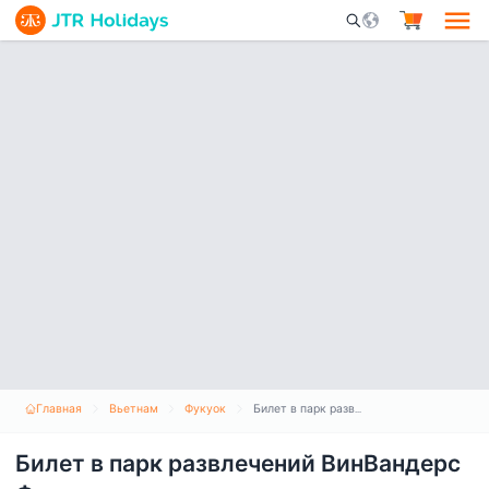
Mobile Search Opene
Главная
Вьетнам
Фукуок
Билет в парк развлечений ВинВандерс Фукуок
Билет в парк развлечений ВинВандерс