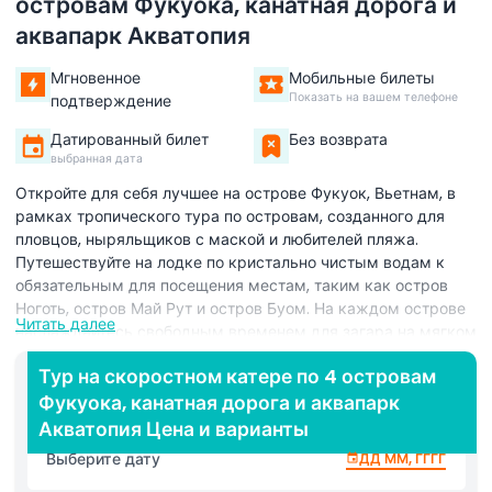
островам Фукуока, канатная дорога и
аквапарк Акватопия
Мгновенное
Мобильные билеты
Показать на вашем телефоне
подтверждение
Датированный билет
Без возврата
выбранная дата
Откройте для себя лучшее на острове Фукуок, Вьетнам, в
рамках тропического тура по островам, созданного для
пловцов, ныряльщиков с маской и любителей пляжа.
Путешествуйте на лодке по кристально чистым водам к
обязательным для посещения местам, таким как остров
Ноготь, остров Май Рут и остров Буом. На каждом острове
Читать далее
наслаждайтесь свободным временем для загара на мягком
песке, фотографирования бирюзового моря и снорклинга в
Тур на скоростном катере по 4 островам
спокойных бухтах, чтобы увидеть разноцветных рыб и
Фукуока, канатная дорога и аквапарк
кораллы. Ваш гид делится местными советами, указывает
лучшие смотровые площадки и обеспечивает плавное
Акватопия Цена и варианты
течение дня с простой инструктажей по безопасности и
Выберите дату
ДД ММ, ГГГГ
расслабленным темпом, чтобы вы никогда не чувствовали