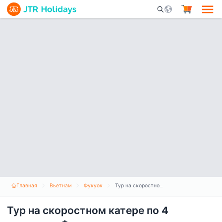
Mobile Search Opene
Главная
Вьетнам
Фукуок
Тур на скоростном катере по 4 островам Фукуока, канатная дорога и аквапарк Акватопия
Тур на скоростном катере по 4