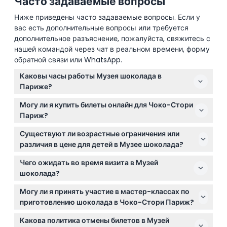
Часто задаваемые вопросы
Ниже приведены часто задаваемые вопросы. Если у
вас есть дополнительные вопросы или требуется
дополнительное разъяснение, пожалуйста, свяжитесь с
нашей командой через чат в реальном времени, форму
обратной связи или WhatsApp.
Каковы часы работы Музея шоколада в
Париже?
Музей шоколада в Париже открыт ежедневно с
Могу ли я купить билеты онлайн для Чоко-Стори
10:00 до 18:00, последний вход — в 17:00. Закрыт 1
Париж?
января и 25 декабря (может изменяться —
Да, вы можете забронировать билеты онлайн прямо
пожалуйста, уточняйте при бронировании).
Существуют ли возрастные ограничения или
на этом сайте для удобного входа в Чоко-Стори
различия в цене для детей в Музее шоколада?
Париж.
Дети до 3 лет проходят бесплатно в сопровождении
Чего ожидать во время визита в Музей
взрослого, а билеты для детей от 3 до 11 лет
шоколада?
доступны по сниженной цене.
Ожидайте захватывающее путешествие в историю
Могу ли я принять участие в мастер-классах по
шоколада, живые демонстрации, дегустации и
приготовлению шоколада в Чоко-Стори Париж?
рекомендуемое время посещения около полутора
Да, доступны 45-минутные мастер-классы, где вы
часов, чтобы полностью насладиться экспозициями.
Какова политика отмены билетов в Музей
можете создать свои собственные шоколадные