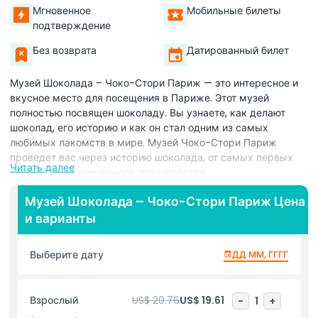
Мгновенное
Мобильные билеты
подтверждение
Без возврата
Датированный билет
Музей Шоколада – Чоко-Стори Париж — это интересное и
вкусное место для посещения в Париже. Этот музей
полностью посвящен шоколаду. Вы узнаете, как делают
шоколад, его историю и как он стал одним из самых
любимых лакомств в мире. Музей Чоко-Стори Париж
проведет вас через историю шоколада, от самых первых
Читать далее
времен до современного производства.
В Музее Шоколада вы сможете увидеть, как шоколад
Музей Шоколада – Чоко-Стори Париж Цена
делают опытные шоколатье. Также можно узнать об
и варианты
истории шоколада, начиная с его использования древними
культурами и до современного шоколада, который мы едим
Выберите дату
ДД ММ, ГГГГ
сегодня. В музее множество интересных экспонатов,
показывающих, как шоколад применялся в разных странах
и культурах на протяжении времени. Есть также
Взрослый
US$ 20.76
US$ 19.61
-
1
+
увлекательные экспозиции, объясняющие процесс