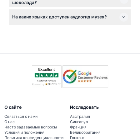
шоколада?
лакомства — можно забронировать вместе с
Билеты не подлежат возврату и отмене ни при
онлайн-резервированием.
На каких языках доступен аудиогид музея?
каких условиях, поэтому убедитесь, что ваши планы
окончательны перед бронированием.
Аудиогид доступен на нескольких языках, включая
английский, французский, немецкий, хинди,
итальянский, японский, португальский и испанский.
О сайте
Исследовать
Связаться с нами
Австралия
О нас
Сингапур
Часто задаваемые вопросы
Франция
Условия и положения
Великобритания
Политика конфиденциальности
Гонконг