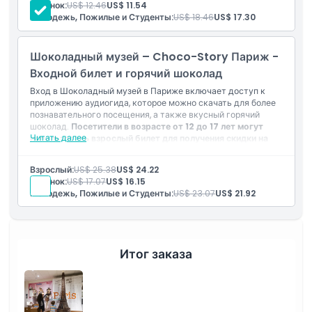
Ребенок:
US$ 12.46
US$ 11.54
Молодежь, Пожилые и Студенты:
US$ 18.46
US$ 17.30
Включено
Шоколадный музей – Choco-Story Париж -
Политика в отношении детей и взрослых
Входной билет и горячий шоколад
Вход в Шоколадный музей в Париже включает доступ к
Часы работы
приложению аудиогида, которое можно скачать для более
познавательного посещения, а также вкусный горячий
шоколад.
Посетители в возрасте от 12 до 17 лет могут
Вещи, которые нужно знать
Читать далее
использовать взрослый билет для получения скидки на
вход.
Это сладкая возможность исследовать музей и
насладиться горячим угощением, узнавая об истории и
Взрослый:
US$ 25.38
US$ 24.22
производстве шоколада.
Местоположение
Ребенок:
US$ 17.07
US$ 16.15
Молодежь, Пожилые и Студенты:
US$ 23.07
US$ 21.92
Политика отмены
Итог заказа