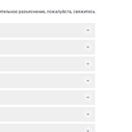
ительное разъяснение, пожалуйста, свяжитесь
ной массы туристов. Точное время начала
но до даты тура, чтобы гарантировать вход
ть по неровной поверхности и подниматься
ьте уверены в своих планах перед
меть при себе воду, так как тур включает
сетителей и более прохладной погоде, что