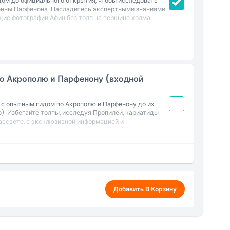
дом до официального открытия, чтобы исследовать
лонны Парфенона. Насладитесь экспертными знаниями
щие фотографии Афин без толп на вершине холма
по Акрополю и Парфенону (входной
с опытным гидом по Акрополю и Парфенону до их
). Избегайте толпы, исследуя Пропилеи, кариатиды
ассвете, с эксклюзивной информацией и
Добавить В Корзину