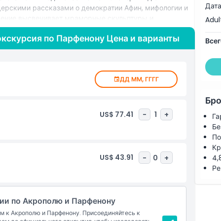
Дата
ерскими рассказами о демократии Афин, мифологии и
щение высвечивает мраморные скульптуры и
Adul
 потрясающие фотографии без обычных толп. Эта
экскурсия по Парфенону Цена и варианты
 подойдет любителям истории, культурным
Всег
щущим опыт без толпы. Забронируйте билет с
рузитесь глубоко в классическую Грецию с помощью
 начал святилища на холме до статуса объекта
ДД ММ, ГГГГ
скрытые детали этой вневременной
 Афин с незабываемым и интимным исследованием
Бро
US$ 77.41
-
1
+
Га
Бе
По
Кр
US$ 43.91
-
0
+
4,
Ре
сии по Акрополю и Парфенону
м к Акрополю и Парфенону. Присоединяйтесь к