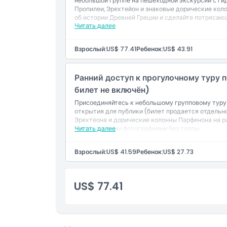
небольшой группе на пешеходной экскурсии с ги
Пропилеи, Эрехтейон и знаковые дорические ко
об истории Древней Греции и сделайте потрясаю
Политика отмены
Читать далее
святилища.
Взрослый:
US$ 77.41
Ребенок:
US$ 43.91
Ранний доступ к прогулочному туру 
билет не включён)
Присоединяйтесь к небольшому групповому туру 
открытия для публики (билет продается отдельно
Эрехтеона и дорические колонны Парфенона на р
потрясающими фотографиями без толпы.
Читать далее
Взрослый:
US$ 41.59
Ребенок:
US$ 27.73
US$ 77.41