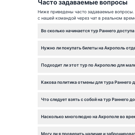
Часто задаваемые вопросы
Ниже приведены часто задаваемые вопросы. Е
с нашей командой через чат в реальном врем
Во сколько начинается тур Раннего доступ
Тур обычно начинается рано утром около 8:
Нужно ли покупать билеты на Акрополь отде
можно уточнить при онлайн-бронировании.
Если вы выбираете вариант тура без входны
Подходит ли этот тур по Акрополю для мал
вместе с группой.
Дети младше 4 лет могут присоединиться бе
Какова политика отмены для тура Раннего 
по ступеням, что может быть сложно для л
Билеты на этот тур не подлежат возврату и 
Что следует взять с собой на тур Раннего 
бронированием.
Рекомендуется надеть удобную обувь для пр
Насколько многолюдно на Акрополе во врем
прогулки по историческим местам на откры
Тур Раннего доступа предоставляет уникал
Могу ли я проверить наличие и забронирова
делает посещение более спокойным и прия