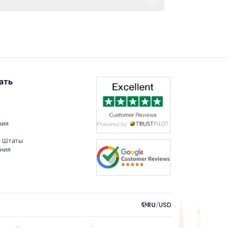
нирования.
ать
ния
е Штаты
ения
RU
/
USD