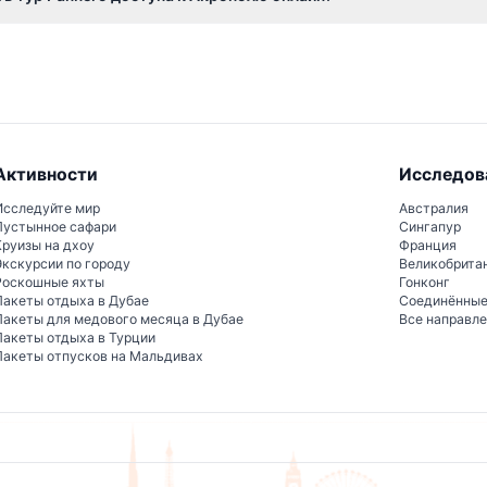
овершить бронирование через этот сайт в процессе онлайн-бро
Активности
Исследов
Исследуйте мир
Австралия
Пустынное сафари
Сингапур
Круизы на дхоу
Франция
Экскурсии по городу
Великобрита
Роскошные яхты
Гонконг
Пакеты отдыха в Дубае
Соединённы
Пакеты для медового месяца в Дубае
Все направл
Пакеты отдыха в Турции
Пакеты отпусков на Мальдивах