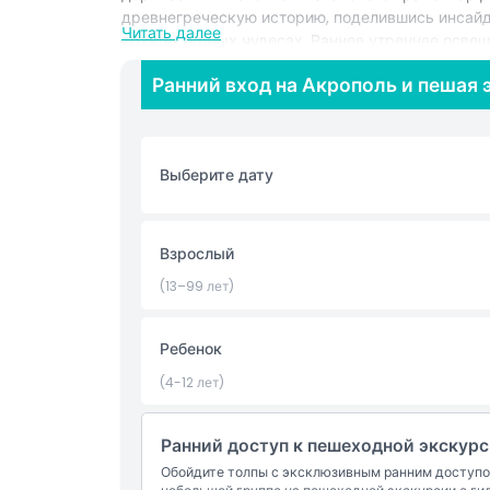
древнегреческую историю, поделившись инсайд
Читать далее
архитектурных чудесах. Раннее утреннее осве
панорамные виды на город Афины, вы сделаете
Ранний вход на Акрополь и пешая 
эксклюзивная экскурсия до открытия идеально
путешественникам и энтузиастам фотографии, и
пропуском очереди на Акрополь сегодня и пог
комплексной экскурсии с гидом. От мифических
Выберите дату
Всемирного наследия ЮНЕСКО — откройте все 
достопримечательности. Испытайте лучшее из
Акрополя и Парфенона.
Взрослый
(13–99 лет)
Основные моменты
Ребенок
Включено
(4-12 лет)
Политика в отношении детей и взрослых
Ранний доступ к пешеходной экскур
Обойдите толпы с эксклюзивным ранним доступо
Вещи, которые нужно знать