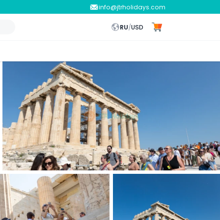
info@jtrholidays.com
RU
/
USD