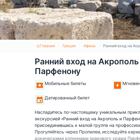
Главная
Греция
Афины
Ранний вход на Ак
Ранний вход на Акрополь
Парфенону
Мобильные билеты
Мгнове
Датированный билет
Насладитесь по-настоящему уникальным прикл
экскурсией «Ранний вход на Акрополь и Парфено
присоединившись к малой группе на профессион
Прогуляйтесь через Пропилеи, исследуйте кариа
дорическими колоннами знакового храма Парфе