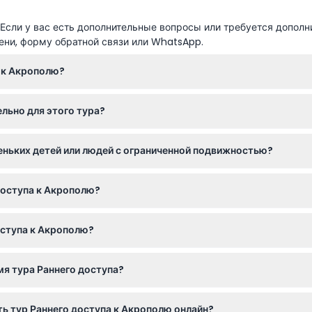
сли у вас есть дополнительные вопросы или требуется дополн
ени, форму обратной связи или WhatsApp.
а к Акрополю?
15, что позволяет вам исследовать Акрополь до прибытия основ
льно для этого тура?
х билетов, то вам нужно приобрести билеты на Акрополь отдель
еньких детей или людей с ограниченной подвижностью?
сплатно. Однако имейте в виду, что на Акрополе придется ходи
доступа к Акрополю?
юдей с ограниченной подвижностью.
отмене ни при каких обстоятельствах, поэтому, пожалуйста, буд
доступа к Акрополю?
огулок, взять с собой солнцезащитный крем и шляпу, а также и
я тура Раннего доступа?
том воздухе.
ьную возможность увидеть Акрополь при меньшем количестве по
ть тур Раннего доступа к Акрополю онлайн?
тным.