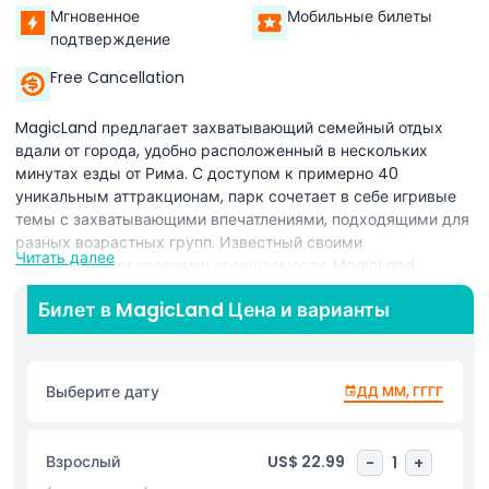
Мгновенное
Мобильные билеты
подтверждение
Free Cancellation
MagicLand предлагает захватывающий семейный отдых
вдали от города, удобно расположенный в нескольких
минутах езды от Рима. С доступом к примерно 40
уникальным аттракционам, парк сочетает в себе игривые
темы с захватывающими впечатлениями, подходящими для
разных возрастных групп. Известный своими
Читать далее
управляемыми уровнями посещаемости, MagicLand
позволяет максимально использовать ваше посещение без
Билет в MagicLand Цена и варианты
траты времени в длинных очередях.
От фантастических миров до творческих зон,
вдохновлённых студией анимации Rainbow, гости могут
наслаждаться погружением в атмосферу, увлекательными
Выберите дату
ДД ММ, ГГГГ
представлениями и интерактивными элементами по всему
парку. Будь то путешествие по тематическим аттракционам
или посещение одного из многочисленных шоу, MagicLand
Взрослый
US$ 22.99
-
1
+
создаёт идеальный баланс между весельем и отдыхом.