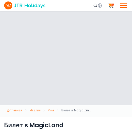
Mobile Search Opene
Главная
Италия
Рим
Билет в MagicLand
Билет в MagicLand