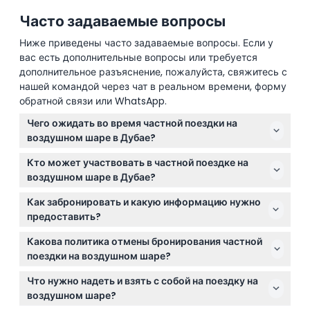
Часто задаваемые вопросы
Ниже приведены часто задаваемые вопросы. Если у
вас есть дополнительные вопросы или требуется
дополнительное разъяснение, пожалуйста, свяжитесь с
нашей командой через чат в реальном времени, форму
обратной связи или WhatsApp.
Чего ожидать во время частной поездки на
воздушном шаре в Дубае?
Вы насладитесь спокойным полётом на рассвете
Кто может участвовать в частной поездке на
продолжительностью около 40-60 минут над
воздушном шаре в Дубае?
потрясающим пустынным ландшафтом Дубая,
Это мероприятие подходит для гостей в возрасте от
затем вас ждёт изысканный завтрак в уединённом
Как забронировать и какую информацию нужно
7 лет и старше, дети от 7 до 11 лет допускаются, а с
бедуинском лагере, короткая прогулка на
предоставить?
12 лет считаются взрослыми. Беременным
верблюде, шоу с соколами и 45-минутная поездка
Вы можете легко забронировать частную поездку
женщинам участие запрещено из соображений
Какова политика отмены бронирования частной
по заповеднику дикой природы в Резерве охраны
на воздушном шаре онлайн на этом сайте. Для
безопасности.
поездки на воздушном шаре?
пустыни Дубая.
каждого гостя необходимо предоставить номер
Отмена более чем за 48 часов до события
паспорта, национальность, дату рождения, адрес
Что нужно надеть и взять с собой на поездку на
предполагает полный возврат средств за вычетом
электронной почты и номер телефона.
воздушном шаре?
банковских комиссий, при отмене между 24 и 48