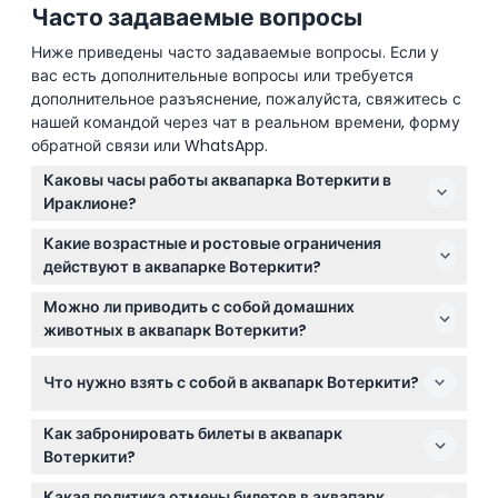
Часто задаваемые вопросы
Ниже приведены часто задаваемые вопросы. Если у
вас есть дополнительные вопросы или требуется
дополнительное разъяснение, пожалуйста, свяжитесь с
нашей командой через чат в реальном времени, форму
обратной связи или WhatsApp.
Каковы часы работы аквапарка Вотеркити в
Ираклионе?
Аквапарк Вотеркити работает ежедневно с 10:00 до
Какие возрастные и ростовые ограничения
18:00, обычно с начала мая до середины октября, в
действуют в аквапарке Вотеркити?
зависимости от погодных условий (возможны
Дети ростом до 90 см проходят бесплатно и могут
изменения — пожалуйста, уточняйте при
Можно ли приводить с собой домашних
пользоваться только горками категории 1 и детской
бронировании).
животных в аквапарк Вотеркити?
зоной. Дети ростом от 90 см до 140 см оплачивают
Домашние животные допускаются только при
по льготной ставке с некоторыми ограничениями на
Что нужно взять с собой в аквапарк Вотеркити?
предварительном согласовании с супервайзером,
аттракционы, гости ростом выше 140 см имеют
парк оставляет за собой право отказать во входе
полный доступ.
Возьмите с собой купальник, солнцезащитный крем
посетителям с животными при необходимости.
Как забронировать билеты в аквапарк
и полотенце, так как полотенца и сейфы не
Вотеркити?
предоставляются. Также рекомендуется иметь
Вы можете легко забронировать билеты онлайн
безналичные способы оплаты, поскольку все
Какая политика отмены билетов в аквапарк