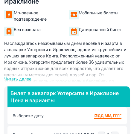
Ираклионе
Мгновенное
Мобильные билеты
подтверждение
Без возврата
Датированный билет
Наслаждайтесь незабываемым днем веселья и азарта в
аквапарке Уотерсити в Ираклионе, одном из крупнейших и
лучших аквапарков Крита. Расположенный недалеко от
Ираклиона, Уотерсити предлагает более 36 удивительных
водных аттракционов для всех возрастов, что делает его
идеальным местом для семей, друзей и пар. От
Читать далее
захватывающих водных горок и волн в бассейнах до
ленивой реки и детских зон для плескания — здесь
Билет в аквапарк Уотерсити в Ираклионе
найдется что-то для каждого. Искатели адреналина оценят
Цена и варианты
горки Камикэдзи и Турбо, а младшие посетители смогут
насладиться безопасными и веселыми детскими
бассейнами и игровыми зонами. Если хотите расслабиться,
Выберите дату
ДД ММ, ГГГГ
поплавайте по ленивой реке или отдохните в джакузи. В
парке также много шезлонгов, тенистых зон, ресторанов и
кафе с закусками, напитками и блюдами в течение всего