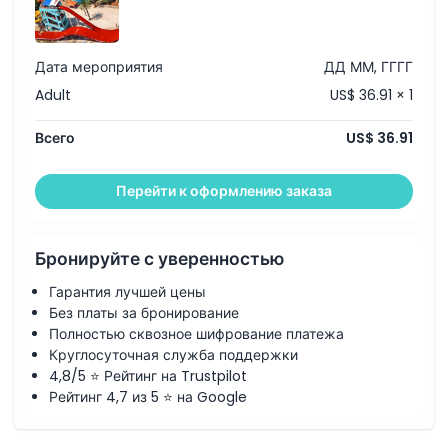
Часы работы
Вещи, которые нужно знать
Дата мероприятия
ДД ММ, ГГГГ
Adult
US$ 36.91 × 1
Местоположение
Всего
US$ 36.91
Как добраться туда
Перейти к оформлению заказа
Как воспользоваться
Бронируйте с уверенностью
Условия и положения
Гарантия лучшей цены
Без платы за бронирование
Полностью сквозное шифрование платежа
Политика отмены
Круглосуточная служба поддержки
4,8/5 ⭐ Рейтинг на Trustpilot
Рейтинг 4,7 из 5 ⭐ на Google