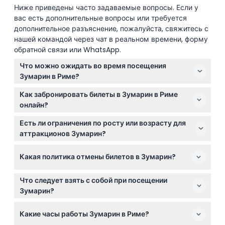
Ниже приведены часто задаваемые вопросы. Если у
вас есть дополнительные вопросы или требуется
дополнительное разъяснение, пожалуйста, свяжитесь с
нашей командой через чат в реальном времени, форму
обратной связи или WhatsApp.
Что можно ожидать во время посещения
Зумарин в Риме?
В Зумарин вы можете насладиться
Как забронировать билеты в Зумарин в Риме
захватывающими водными горками,
онлайн?
увлекательными аттракционами,
Вы можете легко забронировать билеты в Зумарин
завораживающими шоу с дельфинами и морскими
Есть ли ограничения по росту или возрасту для
онлайн прямо здесь, на этом сайте, где можно
львами, а также образовательными экспозициями,
аттракционов Зумарин?
выбрать предпочитаемую дату и избежать
такими как центр спасения морских черепах. Это
Дети ростом до 100 см проходят бесплатно, а
очередей в парке.
идеально для семей и любителей приключений,
Какая политика отмены билетов в Зумарин?
льготные билеты доступны на месте для детей
ищущих веселый день.
ростом от 100 см до 130 см. Большинство
Билеты в Зумарин не подлежат возврату и отмене,
аттракционов подходят для всей семьи, но для
Что следует взять с собой при посещении
поэтому при бронировании тщательно выбирайте
некоторых есть ограничения по росту или возрасту,
Зумарин?
дату.
которые проверяются в парке.
Возьмите купальный костюм, если хотите
Какие часы работы Зумарин в Риме?
наслаждаться водными аттракционами, удобную