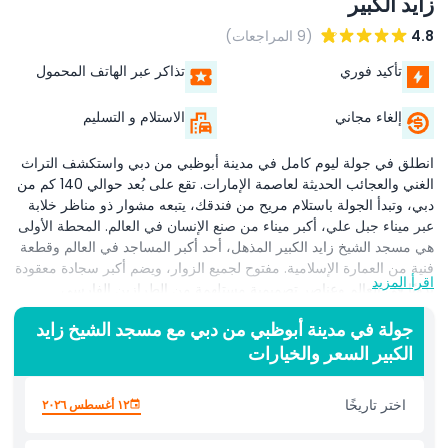
زايد الكبير
4.8
(9 المراجعات)
تأكيد فوري
تذاكر عبر الهاتف المحمول
إلغاء مجاني
الاستلام و التسليم
انطلق في جولة ليوم كامل في مدينة أبوظبي من دبي واستكشف التراث
الغني والعجائب الحديثة لعاصمة الإمارات. تقع على بُعد حوالي 140 كم من
دبي، وتبدأ الجولة باستلام مريح من فندقك، يتبعه مشوار ذو مناظر خلابة
عبر ميناء جبل علي، أكبر ميناء من صنع الإنسان في العالم. المحطة الأولى
هي مسجد الشيخ زايد الكبير المذهل، أحد أكبر المساجد في العالم وقطعة
فنية من العمارة الإسلامية. مفتوح لجميع الزوار، ويضم أكبر سجادة معقودة
اقرأ المزيد
يدويًا في العالم وعناصر تصميمية مستلهمة من الطرازين الفارسي
والمغولي. يتطلب الدخول ارتداء ملابس محتشمة.
جولة في مدينة أبوظبي من دبي مع مسجد الشيخ زايد
بعد ذلك، زر معالم أبوظبي الأيقونية مثل قصر الإمارات، قصر الرئاسة،
الكبير السعر والخيارات
وقرية التراث التي تمنحك لمحة عن الثقافة الإماراتية التقليدية. تمتع بالتنزه
على طول كورنيش أبوظبي الخلاب وتسوق في مارينا مول، أحد أبرز
اختر تاريخًا
١٢ أغسطس ٢٠٢٦
وجهات التسوق في المدينة. تستمر الجولة إلى سوق التمور، جزيرة
السعديات، وجزيرة ياس، موطن عالم فيراري أبوظبي الشهير عالميًا. مثالية