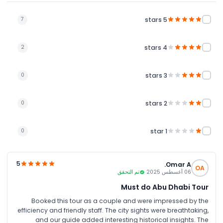
5 stars
7
4 stars
2
3 stars
0
2 stars
0
1 star
0
5
Omar A.
OA
06 أغسطس 2025
تم التحقق
Must do Abu Dhabi Tour
Booked this tour as a couple and were impressed by the
efficiency and friendly staff. The city sights were breathtaking,
and our guide added interesting historical insights. The