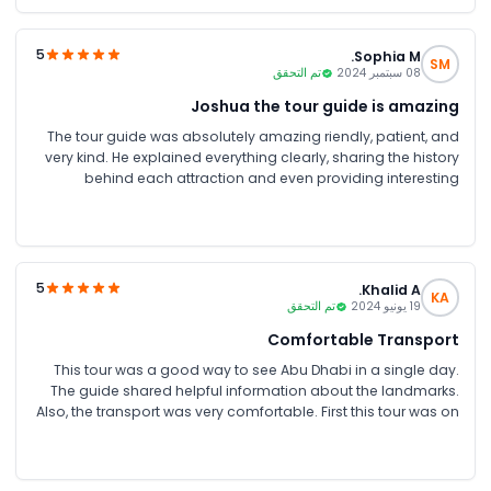
5
Sophia M.
SM
08 سبتمبر 2024
تم التحقق
Joshua the tour guide is amazing
The tour guide was absolutely amazing riendly, patient, and
very kind. He explained everything clearly, sharing the history
behind each attraction and even providing interesting
statistics when we asked. He took great care of us throughout
the tour. I highly recommend JTR tour guides!
5
Khalid A.
KA
19 يونيو 2024
تم التحقق
Comfortable Transport
This tour was a good way to see Abu Dhabi in a single day.
The guide shared helpful information about the landmarks.
Also, the transport was very comfortable. First this tour was on
sharing basis but we were 6 friends in total and Mr Ali gave us
a private transprort for ourselves, and the car was also very
comfortable. I will highly recommend JTR Holidays for these