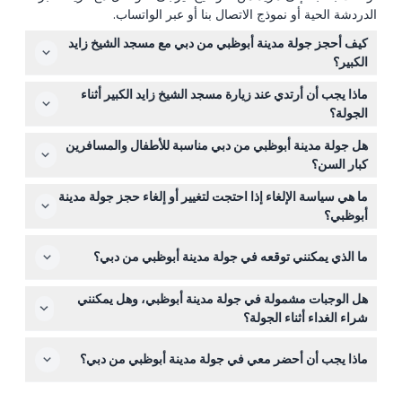
الدردشة الحية أو نموذج الاتصال بنا أو عبر الواتساب.
كيف أحجز جولة مدينة أبوظبي من دبي مع مسجد الشيخ زايد
الكبير؟
يمكنك بسهولة حجز جولة مدينة أبوظبي عبر الإنترنت هنا على
ماذا يجب أن أرتدي عند زيارة مسجد الشيخ زايد الكبير أثناء
هذا الموقع. فقط اختر التاريخ المفضل لديك وتحقق من التوافر
الجولة؟
أثناء عملية الحجز.
يُطلب ارتداء ملابس محتشمة: يجب على النساء ارتداء الحجاب
هل جولة مدينة أبوظبي من دبي مناسبة للأطفال والمسافرين
والعباءة، والتي عادةً ما تُوفر في المسجد، وعلى الرجال ارتداء
كبار السن؟
أكمام طويلة وبنطلون طويل.
نعم، الجولة مناسبة لمعظم الأعمار، بما في ذلك الأطفال وكبار
ما هي سياسة الإلغاء إذا احتجت لتغيير أو إلغاء حجز جولة مدينة
السن، لكن يُرجى العلم أن الجولة تستغرق من 8 إلى 10 ساعات
أبوظبي؟
وتتضمن بعض المشي.
يمكنك الإلغاء حتى 24 ساعة قبل الجولة لاسترداد المبلغ، مع
ما الذي يمكنني توقعه في جولة مدينة أبوظبي من دبي؟
خصم أي رسوم نقل مطبقة. الإلغاءات التي تتم في أقل من 24
ساعة أو عدم الحضور تُحتسب بالكامل.
تتضمن الجولة زيارات إلى مسجد الشيخ زايد الكبير، قصر
هل الوجبات مشمولة في جولة مدينة أبوظبي، وهل يمكنني
الإمارات، القرية التراثية، والمزيد، مع خدمة التوصيل من وإلى
شراء الغداء أثناء الجولة؟
الفندق في دبي، بالإضافة إلى توقفات عند أماكن مثل فيراري
الغداء غير مشمول ولكن لديك خيار شراء وجبات في كورت يارد
ورلد وسوق التمر.
ماذا يجب أن أحضر معي في جولة مدينة أبوظبي من دبي؟
باي ماريوت أثناء التوقف.
أحضر حذاء مريح للمشي، ملابس محتشمة لزيارة المسجد، جواز