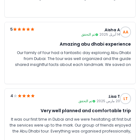
savings for couples made it even better. Definitely worth it
when visiting Abu Dhabi from Dubai.
5
Aisha A.
AA
14 أبريل 2025
تم التحقق
Amazing abu dhabi experience
Our family of four had a fantastic day exploring Abu Dhabi
from Dubai. The tour was well organized and the guide
shared insightful facts about each landmark. We saved on
the family package, which made it very affordable. Highly
recommend JTR Holidays for anyone wanting a hassle free
city tour.
4
Lisa T.
LT
20 مارس 2025
تم التحقق
Very well planned and comfortable trip
It was our first time in Dubai and we were hesitating at first but
the services were up to the mark. Our group of friends enjoyed
the Abu Dhabi tour. Everything was organised professionally,
from pickup to drop off. Seeing landmarks like the Corniche