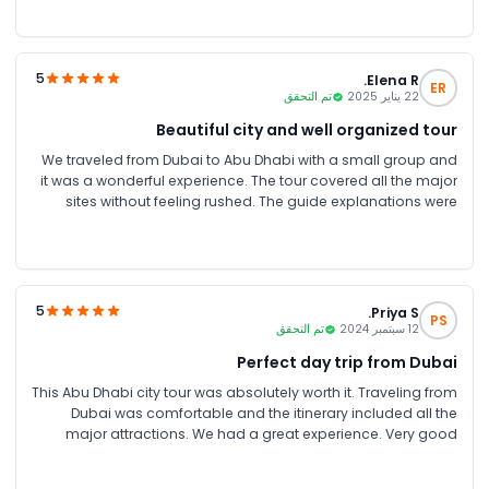
and Heritage Village was a highlight. Its a memorable trip for
us. I would definitely recommend.
5
Elena R.
ER
22 يناير 2025
تم التحقق
Beautiful city and well organized tour
We traveled from Dubai to Abu Dhabi with a small group and
it was a wonderful experience. The tour covered all the major
sites without feeling rushed. The guide explanations were
clear. JTR Holidays offered a great deal for our group
booking.
5
Priya S.
PS
12 سبتمبر 2024
تم التحقق
Perfect day trip from Dubai
This Abu Dhabi city tour was absolutely worth it. Traveling from
Dubai was comfortable and the itinerary included all the
major attractions. We had a great experience. Very good
services from JTR Holidays throughout.