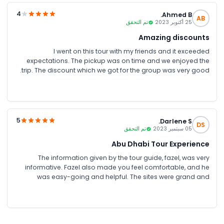
great services.
4
Ahmed B.
AB
25 أكتوبر 2023
تم التحقق
Amazing discounts
I went on this tour with my friends and it exceeded
expectations. The pickup was on time and we enjoyed the
trip. The discount which we got for the group was very good.
5
Darlene S.
DS
05 سبتمبر 2023
تم التحقق
Abu Dhabi Tour Experience
The information given by the tour guide, fazel, was very
informative. Fazel also made you feel comfortable, and he
was easy-going and helpful. The sites were grand and
beautiful. All in all a great experience.