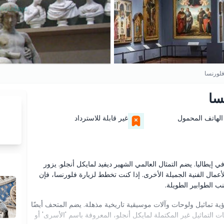
فلورنسا
سا
الهاتف المحمول
غير قابلة للاسترداد
 إيطاليا. يضم التمثال العالمي الشهير ديفيد لمايكل أنجلو. يزور
لأعمال الفنية الجميلة الأخرى. إذا كنت تخطط لزيارة فلورنسا، فإن
ب الطوابير الطويلة.
 تماثيل ولوحات وآلات موسيقية تاريخية مذهلة. يضم المتحف أيضًا
 التماثيل غير المكتملة لمايكل أنجلو، المعروفة باسم 'الأسرى' أو