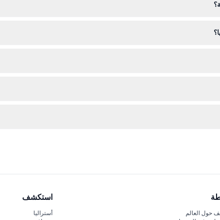
ة؟
ا؟
 عصر النهضة. يرجى ملاحظة عدم السماح بإعادة الدخول بمجرد الخروج، والكلاب ا
جى التأكد من مواعيدك قبل الحجز.
قات، مما يضمن زيارة سهلة ومريحة للجميع.
طة
استكشف
 حول العالم
أستراليا