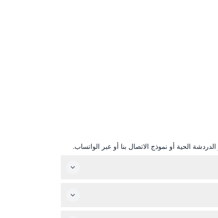
دردشة الحية أو نموذج الاتصال بنا أو عبر الواتساب.
الغاليري مفتوح من الثلاثاء إلى الأحد من الساعة 8:15 صباحًا حتى 6:50 مساءً، وآخر دخول يكون عند 6:20 مساءً. وهو مغلق أيام الإثنين، الأول من يناير، و25 ديسمبر (قابل للتغيير - يرجى