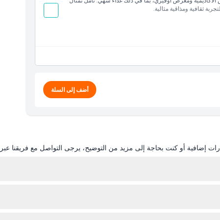
الأكاديمية ومعرض أوفيزي، بما في ذلك غداء شهي. تأمل تمثال
جربة ثقافية ومذاقية مثالية.
الفورية
 المعلومات قبل زيارتك
أضف إلى السلة
ورية
ات إضافية أو كنت بحاجة إلى مزيد من التوضيح، يرجى التواصل مع فريقنا عبر ال
هنا لتجنب الانتظار وضمان دخولك في اليوم الذي تريده.