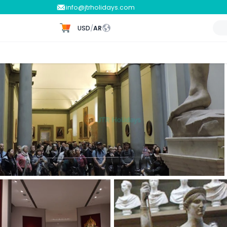
info@jtrholidays.com
USD
/
AR