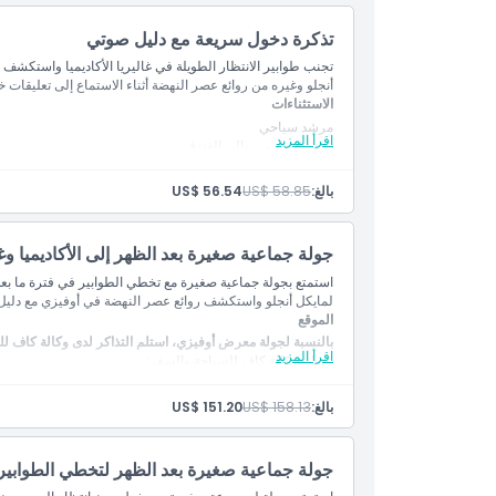
نفقات شخصية أخرى
ما يجب معرفته
المتضمنات
تذكرة دخول سريعة مع دليل صوتي
الدخول إلى غاليريا الأكاديميا مع رسوم الحجز المسبق (دخول 
تجنب طوابير الانتظار الطويلة في غاليريا الأكاديميا واستكشف
مساعدة من الموظفين في موقع اللقاء وخدمة استلام التذاكر الف
الموقع
أنجلو وغيره من روائع عصر النهضة أثناء الاستماع إلى تعليقات خب
رسوم الحجز المسبق
الاستثناءات
مرشد سياحي
كيفية الوصول إلى هناك
اقرأ المزيد
خدمة النقل من وإلى الفندق
نفقات شخصية أخرى
المتضمنات
بالغ:
US$ 58.85
US$ 56.54
كيفية الاسترداد
تذكرة دخول إلى: غاليريا الأكاديميا مع رسوم الحجز المسبق (
دليل صوتي
مساعدة الموظفين في موقع اللقاء وخدمة استلام التذاكر الفوري
جولة جماعية صغيرة بعد الظهر إلى الأكاديميا وغ
سياسة الإلغاء
معلومات يجب معرفتها
استمتع بجولة جماعية صغيرة مع تخطي الطوابير في فترة ما بعد
التعليق الصوتي متاح باللغات الإنجليزية / الإسبانية / الألمانية / 
لمايكل أنجلو واستكشف روائع عصر النهضة في أوفيزي مع دليل 
الموقع
بالنسبة لجولة معرض أوفيزي، استلم التذاكر لدى وكالة كاف ل
اقرأ المزيد
عنوان وكالة كاف للسياحة والسفر:
فيّا ديي تافوليني، 15r، 50122، فلورنسا
للحصول على الاتجاهات
خريطة Google
بالغ:
US$ 158.13
US$ 151.20
الاستثناءات
خدمة النقل من وإلى الفندق
نفقات شخصية أخرى
جولة جماعية صغيرة بعد الظهر لتخطي الطوابير 
الغداء