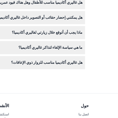
هل غاليري أكاديميا مناسب للأطفال وهل هناك قيود عمري
التأكد عند الحجز).
يمكن للأطفال من عمر 0-5 سنوات الدخول مجانًا ولكن يجب أن يكونوا برفقة أحد البالغين الذين دفعوا التذكرة، بينما الأطفال من عمر 6 سنوات فما فوق يدفعون رسوم الدخول العادية.
هل يمكنني إحضار حقائب أو التصوير داخل غاليري أكاديمي
لا يسمح بالحقائب الكبيرة التي تزيد أبعادها عن 40x30x18 سم، ويجب على جميع الزوار المرور بجهاز كشف المعادن. التصوير الفوتوغرافي غير الاحترافي مسموح بدون فلاش أو حامل ثلاثي.
ماذا يجب أن أتوقع خلال زيارتي لغاليري أكاديميا؟
توقع رؤية تمثال ديفيد لمايكل أنجلو وغيرها من روائع
ما هي سياسة الإلغاء لتذاكر غاليري أكاديميا؟
المتحف.
التذاكر غير قابلة للاسترداد ولا يمكن إلغاؤها، لذلك ير
هل غاليري أكاديميا مناسب للزوار ذوي الإعاقات؟
نعم، المتحف مجهز بالكامل لاستقبال الزوار ذوي الإعا
حول
الأنش
اتصل بنا
استكشف