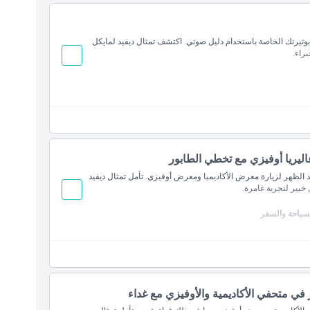
مضمون وتجاوز طابور الدخول العام)
 بوتيرتك الخاصة باستخدام دليل صوتي. اكتشف تمثال ديفيد لمايكل
ورية
راء.
دخول مضمون وتجاوز طابور الدخول العام)
ة
اليريا أوفيزي مع تخطي الطابور
 الظهر لزيارة معرض الأكاديميا ومعرض أوفيزي. تأمل تمثال ديفيد
الفرنسية / الإيطالية
خبير لتجربة غامرة.
لسياحة والسفر
في متحفي الأكاديمية والأوفيزي مع غداء