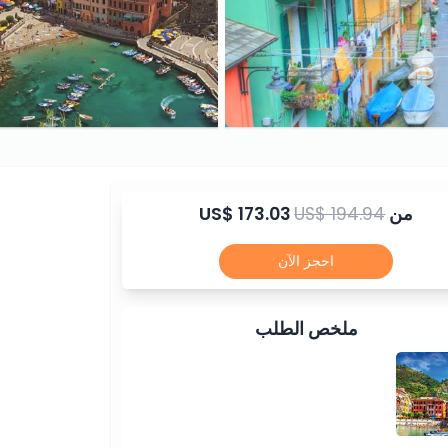
من
US$ 194.94
US$ 173.03
احجز الآن
ملخص الطلب