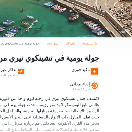
الرئيسية
إيطاليا
فلورنسا
جولة يومية في تشينكوي تيري
جولة يومية في تشينكوي تيري من ف
تأكيد فوري
تذاكر عبر 
اعرض على ه
إلغاء مجاني
قبل ٤٨ ساعة
اكتشف جمال تشينكوي تيري في رحلة ليوم واحد من فلورنسا
عالمي تابع لليونيسكو لا بد من رؤيته. تأخذك جولة يوم ف
الريفييرا الإيطالية، والمعروفة بمنازلها الملونة، والساحل الخ
حيث تطل المنازل ذات الألوان الباستيلية على البحر الأبيض 
سحر هذه القرى الأيقونية. بعد ذلك، قم بزيارة فيرنازا، التي
مناظر خلابة تقدم إطلالات لا تُنسى على الساحل. تابع إلى