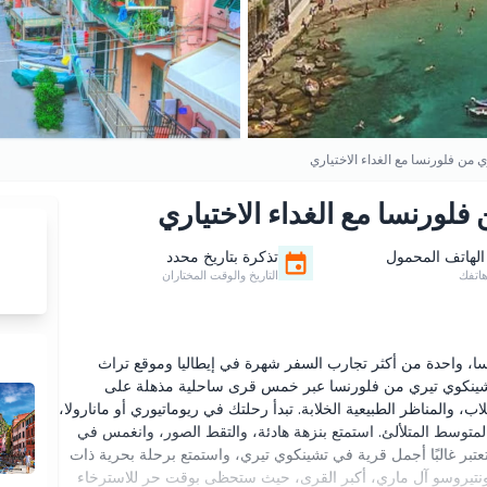
 من فلورنسا مع الغداء الاختياري
لورنسا مع الغداء الاختياري
الهاتف المحمول
تذكرة بتاريخ محدد
اتفك
التاريخ والوقت المختاران
، واحدة من أكثر تجارب السفر شهرة في إيطاليا وموقع تراث
ي تشينكوي تيري من فلورنسا عبر خمس قرى ساحلية مذهلة على
لاب، والمناظر الطبيعية الخلابة. تبدأ رحلتك في ريوماتيوري أو مانارولا،
المتوسط المتلألئ. استمتع بنزهة هادئة، والتقط الصور، وانغمس في
 تعتبر غالبًا أجمل قرية في تشينكوي تيري، واستمتع برحلة بحرية ذات
 مونتيروسو آل ماري، أكبر القرى، حيث ستحظى بوقت حر للاسترخاء