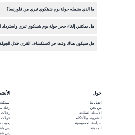
ارتدِ أحذية مريحة للمشي ولبس مناسب للطقس. لا تنسَ
ما الذي يشمله جولة يوم شينكوي تيري من فلورنسا؟
تشمل الجولة النقل ذهابًا وإيابًا، تذاكر القطار بين
هل يمكنني إلغاء حجز جولة يوم شينكوي تيري واسترداد ال
نعم، يمكنك الإلغاء مجانًا حتى ٤٨ ساعة قبل موعد الجولة، ولكن الإلغاءات التي تتم خلال ٤٨ ساعة أو أقل غير قابلة للاسترداد. قد تُطبق رسوم تحويل بنكية.
هل سيكون هناك وقت حر لاستكشاف القرى خلال الجولة
نعم، تمنحك الجولة وقتًا لاستكشاف قرى مثل مانارولا، 
حول
الأنش
اتصل بنا
استكشف
من نحن
رحلة س
الأسئلة الشائعة
رحلات ا
الشروط والأحكام
جولات ا
سياسة الخصوصية
يخوت ف
المدونة
دبي باق
دبي با