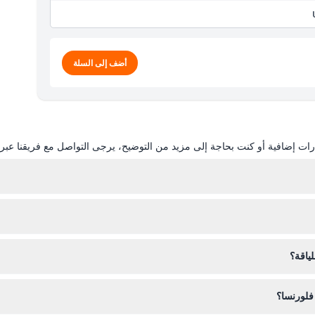
أضف إلى السلة
ات إضافية أو كنت بحاجة إلى مزيد من التوضيح، يرجى التواصل مع فريقنا عبر ال
نا على هذا الموقع باختيار التاريخ المفضل لديك والخيارات المتاحة مثل الغداء 
عادة ما تبدأ الجولة حوالي الساعة ٧:٠٠ صباحًا من فلورنسا وتستمر حوالي ١٢ إلى ١٣ ساع
ياقة؟
فلورنسا؟