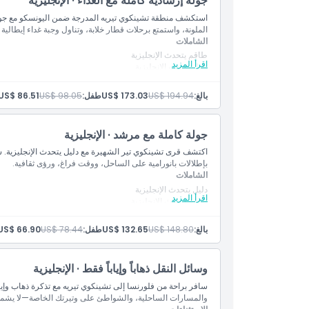
جولة إرشادية كاملة مع الغداء · الإنجليزية
استكشف منطقة تشينكوي تيريه المدرجة ضمن اليونسكو مع جولة إ
الملونة، واستمتع برحلات قطار خلابة، وتناول وجبة غداء إيطالية
سياسة الإلغاء
الشاملات
طاقم يتحدث الإنجليزية
اقرأ المزيد
دليل يتحدث الإنجليزية
غداء
تنقلات ذهابًا وإيابًا من وإلى موقع اللقاء
بالغ:
US$ 194.94
US$ 173.03
طفل:
US$ 98.05
US$ 86.51
تذاكر القطار
النقل بحافلة مكيفة مزودة بخدمة الواي فاي على متنها
جولة بالقارب (حسب الأحوال الجوية)
جولة كاملة مع مرشد · الإنجليزية
غداء مع مشروبات في مطعم رائع يطل على البحر
اكتشف قرى تشينكوي تير الشهيرة مع دليل يتحدث الإنجليزية. س
بإطلالات بانورامية على الساحل، ووقت فراغ، ورؤى ثقافية.
الشاملات
دليل يتحدث الإنجليزية
اقرأ المزيد
طاقم يتحدث الإنجليزية
نقل ذهابًا وإيابًا من وإلى موقع اللقاء
تذاكر القطار
بالغ:
US$ 148.80
US$ 132.65
طفل:
US$ 78.44
US$ 66.90
النقل بواسطة حافلة مكيفة الهواء مع واي فاي على متنها
جولة بالقارب (رهناً بالطقس)
وسائل النقل ذهاباً وإياباً فقط · الإنجليزية
سافر براحة من فلورنسا إلى تشينكوي تيريه مع تذكرة ذهاب و
والمسارات الساحلية، والشواطئ على وتيرتك الخاصة—لا يش