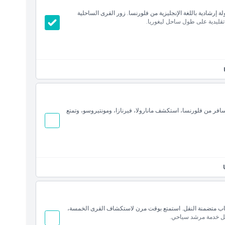
رشادية باللغة الإنجليزية من فلورنسا. زور القرى الساحلية
 تقليدية على طول ساحل ليغوريا.
افر من فلورنسا، استكشف مانارولا، فيرنازا، ومونتيروسو، وتمتع
إياب متضمنة النقل. استمتع بوقت مرن لاستكشاف القرى الخمسة،
مل خدمة مرشد سياحي.