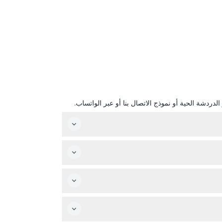
دردشة الحية أو نموذج الاتصال بنا أو عبر الواتساب.
الاختياري.
ة، حيث تعود في المساء. يرجى التحقق من أوقات الانطلاق الدقيقة عند الحجز. (قد تتغير — يرجى