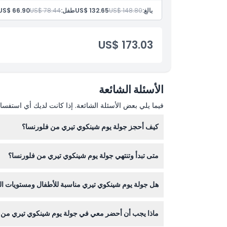
تذاكر القطار
بالغ:
US$ 148.80
US$ 132.65
طفل:
US$ 78.44
US$ 66.90
نقل بواسطة حافلة مكيفة مزودة بخدمة الواي فاي على متنها
جولة بالقارب (رهناً بحالة الطقس)
غير متضمن
US$ 173.03
الأسئلة الشائعة
فيما يلي بعض الأسئلة الشائعة. إذا كانت لديك أي استفسار
كيف أحجز جولة يوم شينكوي تيري من فلورنسا؟
يمكنك حجز جولة يوم شينكوي تيري بسهولة عبر الإنترنت ه
متى تبدأ وتنتهي جولة يوم شينكوي تيري من فلورنسا؟
هل جولة يوم شينكوي تيري مناسبة للأطفال ومستويات الل
التأكيد عند الحجز)
يمكن للأطفال الذين تتراوح أعمارهم بين ٠-٣ سنوات المشاركة في الجولة مجانًا، ولكن الجولة تتضمن الكثير من المشي والسلالم، لذا يُوصى بمستوى لياقة بدنية معقول.
ماذا يجب أن أحضر معي في جولة يوم شينكوي تيري من 