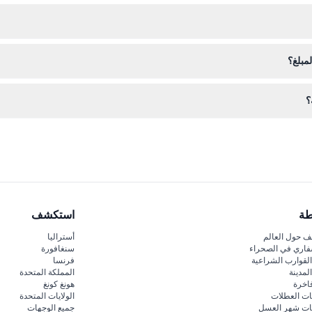
 واقي الشمس، وقبعة، وزجاجة ماء لتبقى منتعشًا طوال اليوم.
 القرى، ركوب القارب (حسب الطقس)، مرشد يتحدث الإنجليزية، وغداء اختياري م
مبلغ؟
؟
فيرنازا، و مونتيروسو حسب وتيرتك للاستمتاع بالمناظر الملونة والشوارع الساحر
طة
استكشف
 حول العالم
أستراليا
فاري في الصحراء
سنغافورة
لقوارب الشراعية
فرنسا
لمدينة
المملكة المتحدة
اخرة
هونغ كونغ
ات العطلات
الولايات المتحدة
قات شهر العسل
جميع الوجهات