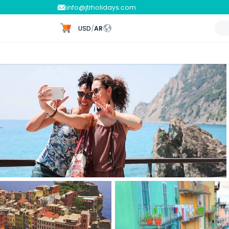
info@jtrholidays.com
USD
/
AR