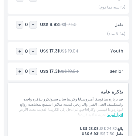
السراديب القديمة هذه التجربة لا تُنسى لعشاق الفن وهواة التاريخ على حد
سواء. حجز تذكرتك مقدماً يضمن زيارة سلسة ومثرية لهذه المعالم التي لا
(15 سنة فما فوق)
بد من رؤيتها في ميلانو.
طفل
US$ 7.50
US$ 6.93
+
0
-
أبرز المعالم
(6-14 سنة)
المتضمنات
US$ 17.31
US$ 19.04
Youth
+
0
-
سياسة الأطفال والبالغين
US$ 17.31
US$ 19.04
Senior
+
0
-
الاستثناءات
تذكرة عامة
قم بزيارة بيناكوتيكا أمبروسيانا وكريبتا سان سيبولكرو بتذكرة واحدة
ساعات العمل
واستكشف الغنى الفني والتاريخي لمدينة ميلانو. استمتع بمشاهدة روائع
ليوناردو دا فينشي وكارافاجيو، ثم ادخل إلى الكريبتا القديمة تحت الأرض.
اقرأ المزيد
احجز الآن لتجربة ثقافية فريدة!
ما يجب معرفته
بالغ:
US$ 24.82
US$ 23.08
طفل:
US$ 7.50
US$ 6.93