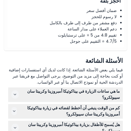
احجز بثقة
ضمان أفضل سعر
لا رسوم للحجز
دفع مشفر من طرف إلى طرف بالكامل
دعم العملاء على مدار الساعة
تقييم 4.8 من 5 ⭐ على ترستبايلوت
4.7/5 ⭐ التقييم على جوجل
الأسئلة الشائعة
فيما يلي بعض الأسئلة الشائعة. إذا كانت لديك أي استفسارات إضافية
أو كنت بحاجة إلى مزيد من التوضيح، يرجى التواصل مع فريقنا عبر
الدردشة الحية أو نموذج الاتصال بنا أو عبر الواتساب.
ما هي ساعات الزيارة في بيناكوتيكا أمبروزينا وكريبتا سان
سيبولكرو؟
المواقع مفتوحة يوميًا من الساعة 10:00 صباحًا حتى 6:00 مساءً،
كم من الوقت ينبغي أن أخطط لقضائه في زيارة بيناكوتيكا
باستثناء يوم الأربعاء حيث تكون مغلقة. يغلق مكتب التذاكر
أمبروزينا وكريبتا سان سيبولكرو؟
الساعة 5:30 مساءً، وآخر وقت للدخول هو الساعة 4:00 مساءً
ينبغي أن تخصص على الأقل ساعتين لاستكشاف كل من
للسماح بوقت كافٍ لكلتا الزيارتين (قابل للتغيير — يرجى التأكد
هل يُسمح للأطفال بزيارة بيناكوتيكا أمبروزينا وكريبتا سان
المعرض الفني والكريبتا تحت الأرض بشكل كامل.
عند الحجز).
سيبولكرو؟