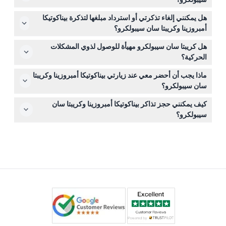
نعم، الأطفال من عمر 0-5 سنوات يدخلون مجانًا، ولكن من
هل يمكنني إلغاء تذكرتي أو استرداد مبلغها لتذكرة بيناكوتيكا
عمر 0-18 يجب أن يكونوا برفقة بالغ دفع. جميع الرضع والأطفال
أمبروزينا وكريبتا سان سيبولكرو؟
يتم احتسابهم ضمن العدد الإجمالي للحجز.
التذاكر غير قابلة للاسترداد ولا يمكن إلغاؤها، لذا تأكد من اختيار
هل كريبتا سان سيبولكرو مهيأة للوصول لذوي المشكلات
التاريخ والوقت بعناية أثناء الحجز.
الحركية؟
للأسف، كريبتا سان سيبولكرو غير مهيأة لاستعمال الكراسي
ماذا يجب أن أحضر معي عند زيارتي بيناكوتيكا أمبروزينا وكريبتا
المتحركة، فكر في ذلك قبل الحجز إذا كانت المشكلات الحركية
سان سيبولكرو؟
مصدر قلق.
احضر تأكيد الحجز للدخول. الأطعمة والمشروبات، والتدخين،
كيف يمكنني حجز تذاكر بيناكوتيكا أمبروزينا وكريبتا سان
والشرب غير مسموح بها داخل أو حول المكان، لذا خطط وفقًا
سيبولكرو؟
لذلك.
يمكنك حجز تذاكرك عبر الإنترنت هنا على هذا الموقع لضمان
مكانك ووقت دخولك.