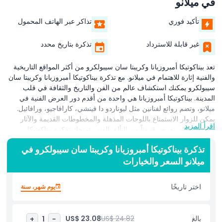
في ميلانو
تأكيد فوري
تذاكر عبر الهاتف المحمول
غير قابلة للاسترداد
تذكرة بتاريخ محدد
تعد بيناكوتيكا أمبروزيانا وكريبتا سان سيبولكرو من أكثر المواقع التاريخية
والفنية إثارة للاهتمام في ميلانو. مع تذكرة بيناكوتيكا أمبروزيانا وكريبتا سان
سيبولكرو يمكنك استكشاف عالم من الفن والتاريخ والثقافة في قلب
المدينة. بيناكوتيكا أمبروزيانا هي واحدة من أقدم دور العرض الفنية في
ميلانو، وتضم روائع لفنانين مثل ليوناردو دا فينشي، كارافاجيو، ورافائيل.
يمكن للزوار الاستمتاع باللوحات المذهلة والمخطوطات القديمة والآثار
اقرأ المزيد
التاريخية التي تعرض قروناً من التألق الفني. تمنحك تذكرة بيناكوتيكا
أمبروزيانا وكريبتا سان سيبولكرو أيضاً الوصول إلى كريبتا سان سيبولكرو،
تذكرة بيناكوتيكا أمبروزيانا وكريبتا سان سيبولكرو في
الجوهرة المخفية تحت شوارع ميلانو. تعود هذه الكنيسة تحت الأرض إلى
ميلانو السعر والخيارات
العهد الروماني وتعد واحدة من أقدم المواقع الدينية التاريخية في المدينة.
أثناء التجول في كريبتا سان سيبولكرو، يمكنك أن تشعر بالاتصال العميق
بالماضي من خلال جدرانها الحجرية القديمة وجوها المقدس. حتى ليوناردو
اختر تاريخًا
يوم شهر، سنة
دا فينشي نفسه اعتبر هذه السراديب مركز ميلانو. مع تذكرة بيناكوتيكا
أمبروزيانا وكريبتا سان سيبولكرو ستحصل على فرصة فريدة لاستكشاف
الفن والتاريخ في زيارة واحدة. تجعل المجموعة المبهرة للمعرض وسحر
بالغ
US$ 24.82
US$ 23.08
+
1
-