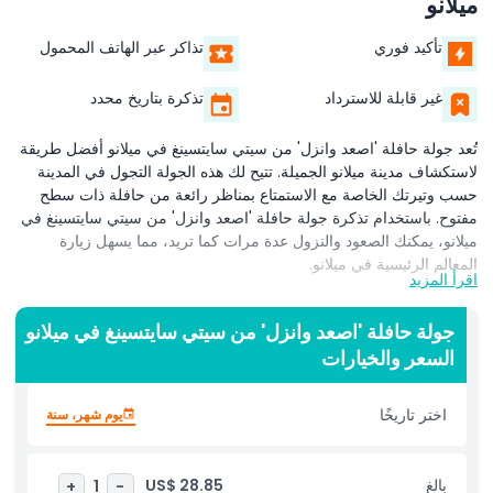
ميلانو
تأكيد فوري
تذاكر عبر الهاتف المحمول
غير قابلة للاسترداد
تذكرة بتاريخ محدد
تُعد جولة حافلة 'اصعد وانزل' من سيتي سايتسينغ في ميلانو أفضل طريقة
لاستكشاف مدينة ميلانو الجميلة. تتيح لك هذه الجولة التجول في المدينة
حسب وتيرتك الخاصة مع الاستمتاع بمناظر رائعة من حافلة ذات سطح
مفتوح. باستخدام تذكرة جولة حافلة 'اصعد وانزل' من سيتي سايتسينغ في
ميلانو، يمكنك الصعود والنزول عدة مرات كما تريد، مما يسهل زيارة
المعالم الرئيسية في ميلانو.
اقرأ المزيد
خلال جولة الحافلة 'اصعد وانزل' من سيتي سايتسينغ في ميلانو، يمكنك
مشاهدة معالم شهيرة مثل الدومو دي ميلانو، قلعة سفورزيسكو، ومسرح
جولة حافلة 'اصعد وانزل' من سيتي سايتسينغ في ميلانو
لا سكالا. كما تأخذك الجولة إلى مناطق حديثة مثل بورتا نوفا ومنطقة
السعر والخيارات
الأزياء، حيث يمكنك تجربة الأجواء الأنيقة في ميلانو. ومع وجود دليل صوتي
متاح بعدة لغات، يمكنك معرفة حقائق ممتعة عن المدينة أثناء الاستمتاع
اختر تاريخًا
يوم شهر، سنة
برحلة مريحة.
حجز جولة الحافلة 'اصعد وانزل' من سيتي سايتسينغ في ميلانو مسبقًا
بالغ
US$ 28.85
+
1
-
يوفر عليك الوقت ويتيح لك استكشاف ميلانو بطريقة خالية من التوتر.