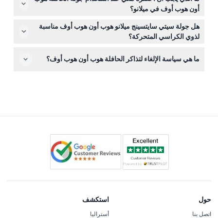
تذاكر 24، 48، أو 72 ساعة لأقصى درجات المرونة.
أون هوب أوف في ميلانو؟
أحذية مريحة، تذكرة صحيحة (مطبوعة أو رقمية)، بعض الماء،
هل جولة سيتي سايتسينج ميلانو هوب أون هوب أوف مناسبة
وكاميرا لالتقاط المناظر الخلابة هي دائمًا فكرة جيدة.
لذوي الكراسي المتحركة؟
نعم، الخدمة مناسبة لذوي الكراسي المتحركة لضمان تمتع
ما هي سياسة الإلغاء لتذاكر الحافلة هوب أون هوب أوف؟
الجميع بمعالم ميلانو التي يجب رؤيتها.
التذاكر غير قابلة للاسترداد ولا يمكن إلغاؤها، لذا تأكد من تأكيد
خطط سفرك قبل الحجز.
حول
استكشف
اتصل بنا
أستراليا