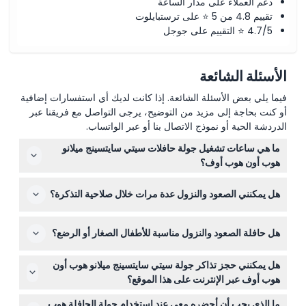
دعم العملاء على مدار الساعة
تقييم 4.8 من 5 ⭐ على ترستبايلوت
4.7/5 ⭐ التقييم على جوجل
الأسئلة الشائعة
فيما يلي بعض الأسئلة الشائعة. إذا كانت لديك أي استفسارات إضافية
أو كنت بحاجة إلى مزيد من التوضيح، يرجى التواصل مع فريقنا عبر
الدردشة الحية أو نموذج الاتصال بنا أو عبر الواتساب.
ما هي ساعات تشغيل جولة حافلات سيتي سايتسينج ميلانو
هوب أون هوب أوف؟
تعمل الحافلات عادةً من حوالي 9:30 صباحًا حتى 5:30 مساءً أو
هل يمكنني الصعود والنزول عدة مرات خلال صلاحية التذكرة؟
6:00 مساءً، مع ساعات تشغيل ممتدة في الصيف. قد تختلف
الجداول خلال العطلات أو خلال فعاليات المدينة، لذا يرجى
نعم! تذكرتك تسمح لك بالصعود والنزول غير المحدود ضمن إطار
التحقق من الأوقات عند الحجز عبر الإنترنت. (قابلة للتغيير —
هل حافلة الصعود والنزول مناسبة للأطفال الصغار أو الرضع؟
24، 48، أو 72 ساعة الذي تختاره، مما يتيح لك استكشاف
يرجى التأكد عند الحجز)
معالم ميلانو على وتيرتك الخاصة.
الأطفال من عمر 0-4 سنوات يمكنهم السفر مجانًا، ولكن يجب
هل يمكنني حجز تذاكر جولة سيتي سايتسينج ميلانو هوب أون
أن يكون جميع الأطفال من 0-15 مصحوبين بشخص بالغ يدفع. يتم
هوب أوف عبر الإنترنت على هذا الموقع؟
فرض أسعار البالغين على الضيوف الذين تبلغ أعمارهم 16 سنة
بالتأكيد! يمكنك شراء تذاكرك بأمان عبر الإنترنت هنا واختيار بين
فما فوق.
ما الذي يجب أن أحضره معي عند استخدام جولة الحافلة هوب