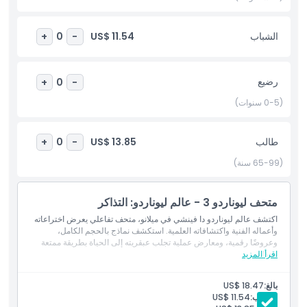
أبرز المعالم
الشباب
US$ 11.54
+
0
-
المتضمنات
رضيع
+
0
-
(0-5 سنوات)
ساعات العمل
طالب
US$ 13.85
+
0
-
ما يجب معرفته
(65-99 سنة)
الموقع
متحف ليوناردو 3 - عالم ليوناردو: التذاكر
اكتشف عالم ليوناردو دا فينشي في ميلانو، متحف تفاعلي يعرض اختراعاته
كيفية الوصول إلى هناك
وأعماله الفنية واكتشافاته العلمية. استكشف نماذج بالحجم الكامل،
وعروضًا رقمية، ومعارض عملية تجلب عبقريته إلى الحياة بطريقة ممتعة
وجذابة.
اقرأ المزيد
سياسة الإلغاء
بالغ:
US$ 18.47
الشباب:
US$ 11.54