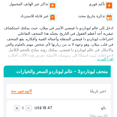
تأكيد فوري
تذاكر عبر الهاتف المحمول
تذكرة بتاريخ محدد
غير قابلة للاسترداد
ادخل إلى عالم ليوناردو دا فينشي الآسر في ميلان، حيث يمكنك استكشاف
عبقرية أحد أعظم العقول في التاريخ. يجسِّد هذا المتحف التفاعلي
اختراعات ليوناردو دا فينشي المذهلة وأعماله الفنية وأفكاره. يقع المتحف
في قلب ميلان، وهو وجهة لا بد من زيارتها لأي شخص مهتم بالعلوم والفن
والابتكار. في عالم ليوناردو دا فينشي، يمكنك رؤية نماذج بالحجم الكامل
لاختراعاته، بُنيت استنادًا إلى رسوماته الأصلية. تعرض هذه الآلات أفكاره
اقرأ المزيد
اللامعة في الهندسة والطيران والميكانيكا. يضم المتحف أيضًا عروضًا رقمية
تتيح للزوار التفاعل مع أعماله الفنية الشهيرة، بما في ذلك الموناليزا
متحف ليوناردو3 - عالم ليوناردو السعر والخيارات
والعشاء الأخير. يوفر المتحف تجربة تفاعلية يمكن للزوار من خلالها القيام
بأنشطة عملية واستكشاف أعمال ليوناردو بتفصيل. بفضل المعارض
التفاعلية والعروض المتعددة الوسائط، يجعل عالم ليوناردو دا فينشي تعلم
إرثه ممتعًا ومثيرًا. يتضمن المتحف أيضًا شروحات لاكتشافاته العلمية،
اختر تاريخًا
يوم شهر، سنة
توضح كيف شكّلت أفكاره التكنولوجيا الحديثة. تعتبر الزيارة إلى عالم
ليوناردو دا فينشي في ميلان مثالية للعائلات والطلاب وكل من يود معرفة
المزيد عن عبقريته. سواء كنت من محبي الفن أو العلوم أو التاريخ، يقدم
بالغ
US$ 18.47
+
1
-
هذا المتحف طريقة فريدة لاكتشاف عقل سيد النهضة الحقيقي.
(19 سنة و64)