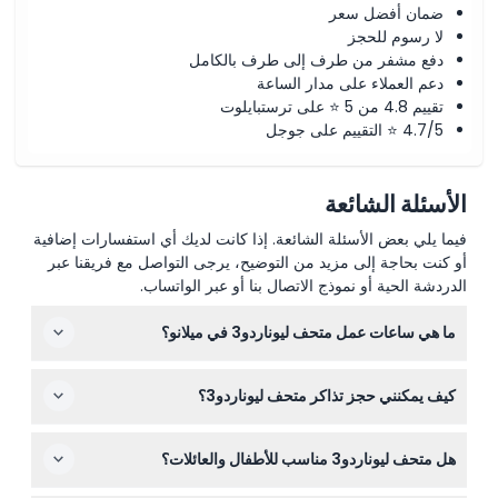
ضمان أفضل سعر
لا رسوم للحجز
دفع مشفر من طرف إلى طرف بالكامل
دعم العملاء على مدار الساعة
تقييم 4.8 من 5 ⭐ على ترستبايلوت
4.7/5 ⭐ التقييم على جوجل
الأسئلة الشائعة
فيما يلي بعض الأسئلة الشائعة. إذا كانت لديك أي استفسارات إضافية
أو كنت بحاجة إلى مزيد من التوضيح، يرجى التواصل مع فريقنا عبر
الدردشة الحية أو نموذج الاتصال بنا أو عبر الواتساب.
ما هي ساعات عمل متحف ليوناردو3 في ميلانو؟
متحف ليوناردو3 مفتوح يومياً من الساعة 9:30 صباحًا حتى 8:00
كيف يمكنني حجز تذاكر متحف ليوناردو3؟
مساءً، مع آخر دخول قبل ساعة من الإغلاق. يُرجى ملاحظة أن
هناك ساعات عمل خاصة في بعض العطلات وهو مغلق في 25
يمكنك حجز تذاكرك بسهولة عبر الإنترنت من خلال هذا الموقع.
ديسمبر (قد تتغير - يرجى التأكد عند الحجز).
هل متحف ليوناردو3 مناسب للأطفال والعائلات؟
فقط اختر التاريخ والوقت المفضلين لديك، وأكمل الشراء — لا
حاجة لزيارة المتحف شخصيًا قبل زيارتك.