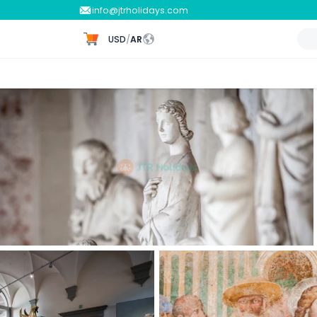
info@jtrholidays.com
USD
/
AR