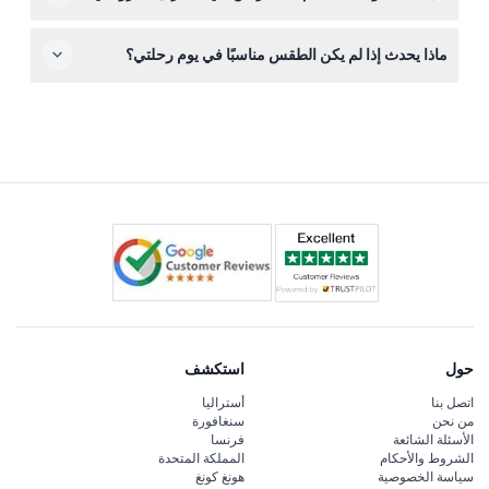
التوفر للتواريخ والأوقات المفضلة لديك.
نعم، هناك حد أقصى للوزن يبلغ 110 كغم وقياس الطول حتى 1.93
ماذا يحدث إذا لم يكن الطقس مناسبًا في يوم رحلتي؟
متر (6'4") لتلبية معايير أداء وسلامة الطائرة.
نظرًا لأن الطيران يعتمد على الطقس الجيد، قد يتم تأجيل الرحلة
في حالة هطول الأمطار أو الضباب أو الرياح القوية. في هذه
الحالة، يمكنك إعادة جدولة رحلتك لكن لا يتم تقديم استرداد.
حول
استكشف
اتصل بنا
أستراليا
من نحن
سنغافورة
الأسئلة الشائعة
فرنسا
الشروط والأحكام
المملكة المتحدة
سياسة الخصوصية
هونغ كونغ