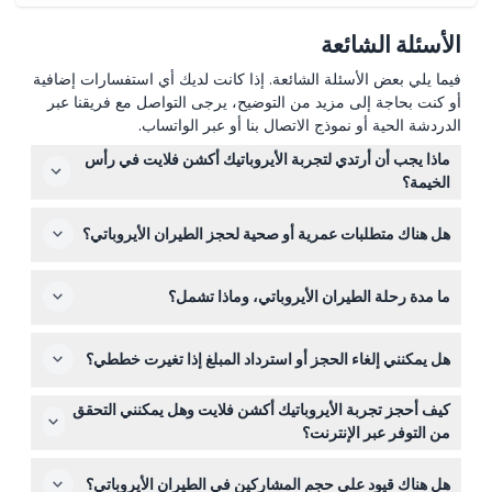
الأسئلة الشائعة
فيما يلي بعض الأسئلة الشائعة. إذا كانت لديك أي استفسارات إضافية
أو كنت بحاجة إلى مزيد من التوضيح، يرجى التواصل مع فريقنا عبر
الدردشة الحية أو نموذج الاتصال بنا أو عبر الواتساب.
ماذا يجب أن أرتدي لتجربة الأيروباتيك أكشن فلايت في رأس
الخيمة؟
ارتدِ ملابس مريحة أو ملابس رياضية تناسب تحت بدلة الطيران،
هل هناك متطلبات عمرية أو صحية لحجز الطيران الأيروباتي؟
مع حذاء رياضي أو أحذية مغلقة. تجنب الكندورة، الدشداشة،
الأحذية الطويلة، الكعب العالي، وأي أغراض فضفاضة لأنها غير
يجب أن تكون لا تقل عن 12 عامًا للمشاركة، ولا يجوز أن تكوني
مسموح بها في الطائرة لأسباب السلامة.
ما مدة رحلة الطيران الأيروباتي، وماذا تشمل؟
حاملاً أو في فترة تعافي بعد جراحة حديثة. يجب أن تكون قادرًا
على التصريح بعدم وجود أية حالات صحية جسدية أو نفسية قد
تستمر رحلة الأيروباتيك حوالي 20 دقيقة وتشمل مناورات مثيرة
تؤثر على سلامة الطيران.
هل يمكنني إلغاء الحجز أو استرداد المبلغ إذا تغيرت خططي؟
مثل الحلقات والدورانات مصممة حسب مستوى راحتك.
ستحصل أيضًا على النقل داخل رأس الخيمة، وشهادة تذكارية
التذاكر غير قابلة للاسترداد ولا يمكن إلغاؤها لأي سبب. ومع ذلك،
للطيران موقعة من قبل الطيار، وتصريح دخول المطار.
كيف أحجز تجربة الأيروباتيك أكشن فلايت وهل يمكنني التحقق
إذا تم إلغاء الرحلة بسبب الطقس أو مشكلات تشغيلية، يمكنك
من التوفر عبر الإنترنت؟
إعادة جدولة الرحلة ولكن لن يتم استرداد المبلغ.
يمكنك حجز رحلة الطيران الأيروباتي الخاصة بك بأمان عبر
هل هناك قيود على حجم المشاركين في الطيران الأيروباتي؟
الإنترنت هنا على هذا الموقع، حيث ستتمكن أيضًا من التحقق من