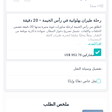
بتجربة تحدث مرة واحدة في العمر، توفر هذه الرحلة طريقة فريدة لرؤية
(12+ سنة)
الإمارات العربية المتحدة من منظور جديد تمامًا.
رحلة طيران بهلوانية في رأس الخيمة - 20 دقيقة
أبرز المعالم
انطلق من رأس الخيمة لرحلة مناورات جوية مثيرة مدتها 20 دقيقة تتضمن
الحلقات واللفات. تشمل تصريح دخول المطار، شهادة تذكارية موقعة من
الطيار، ونقلًا محليًا سلسًا لتجربة طيران كاملة.
المتضمنات
المتضمنات
اقرأ المزيد
النقل داخل رأس الخيمة
رحلة مناورات جوية مدتها 20 دقيقة
شهادة تذكارية للرحلة موقعة من الطيار
عدد المشاركين:
US$ 952.76
سياسة الأطفال والبالغين
تصريح دخول مطار رأس الخيمة
تفضيل وسيلة النقل
ما يجب معرفته
نقل خاص ذهابًا وإيابًا
قواعد اللباس
الشروط والأحكام
ملخص الطلب