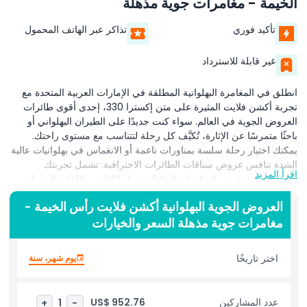
الخيمة - مغامرات جوية مذهلة
تأكيد فوري
تذاكر عبر الهاتف المحمول
غير قابلة للاسترداد
انطلق في المغامرة البهلوانية المطلقة في الإمارات العربية المتحدة مع
تجربة أكشن فلايت المثيرة على متن إكسترا 330، إحدى أقوى طائرات
العروض الجوية في العالم. سواء كنت جديدًا على الطيران البهلواني أو
باحثًا متمرسًا عن الإثارة، تُكيَّف كل رحلة لتتناسب مع مستوى راحتك.
يمكنك اختيار رحلة سلسة بمناورات ناعمة أو الانغماس في بهلوانيات عالية
الشدة تنافس عروض سباقات الطائرات الاحترافية. تشمل تجربتك
اقرأ المزيد
مجموعة متنوعة من المناورات البهلوانية مثل اللفات، واللفات البرميلية،
وتقلبات الجناح، ومنعطفات المطرقة، والطيران المقلوب، والثمانيات
العروض الجوية البهلوانية أكشن فلايت رأس الخيمة -
الكوبية، والمزيد. تم تصميم إكسترا 330 لتحمل قوى الجي (G) القصوى،
مغامرات جوية مذهلة السعر والخيارات
والصعودات السريعة، والسرعات العالية، مما يوفر مذاقًا حقيقيًا للطيران
البهلواني الراقي. تتسع كل طائرة لراكب واحد وطيار واحد، وتقلع طائرتان
في كل فترة زمنية، مما يجعلها مثالية لمشاركة المغامرة مع صديق أو
اختر تاريخًا
يوم شهر، سنة
زميل. من الإقلاع إلى الهبوط، ستنغمس في عرض جوي يخطف الأنفاس،
يجمع بين الإثارة ويترك ذكريات لا تُنسى.
عدد المشاركين
US$ 952.76
+
1
-
سواء كنت تتطلع لإبهار العملاء، مفاجأة شخص مميز، أو تدليل نفسك