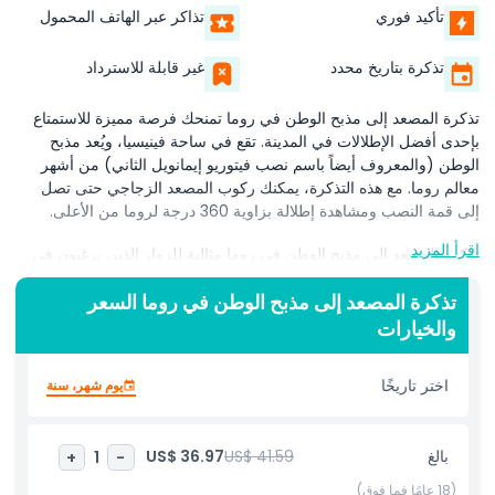
تأكيد فوري
تذاكر عبر الهاتف المحمول
تذكرة بتاريخ محدد
غير قابلة للاسترداد
تذكرة المصعد إلى مذبح الوطن في روما تمنحك فرصة مميزة للاستمتاع
بإحدى أفضل الإطلالات في المدينة. تقع في ساحة فينيسيا، ويُعد مذبح
الوطن (والمعروف أيضاً باسم نصب فيتوريو إيمانويل الثاني) من أشهر
معالم روما. مع هذه التذكرة، يمكنك ركوب المصعد الزجاجي حتى تصل
إلى قمة النصب ومشاهدة إطلالة بزاوية 360 درجة لروما من الأعلى.
اقرأ المزيد
تذكرة المصعد إلى مذبح الوطن في روما مثالية للزوار الذين يرغبون في
التقاط صور جميلة، والاستمتاع بأفق المدينة، ورؤية العديد من الأماكن
تذكرة المصعد إلى مذبح الوطن في روما السعر
الشهيرة مثل الكولوسيوم والمنتدى الروماني والفاتيكان من منظور فريد.
رحلة المصعد سلسة وآمنة، مما يسهل على الجميع الوصول إلى التراس
والخيارات
العلوي دون صعود الدرج.
اختر تاريخًا
يوم شهر، سنة
لا توفر لك هذه التذكرة الوقت فحسب، بل تمنحك أيضاً وصولاً مباشراً إلى
قمة النصب، مما يجعل زيارتك أكثر راحة ومتعة. تذكرة المصعد إلى مذبح
الوطن في روما لا غنى عنها للسياح الذين يرغبون في استكشاف التاريخ
بالغ
US$ 41.59
US$ 36.97
+
1
-
الغني للمدينة والاستمتاع بإطلالات مذهلة دون عناء كبير.
(18 عامًا فما فوق)