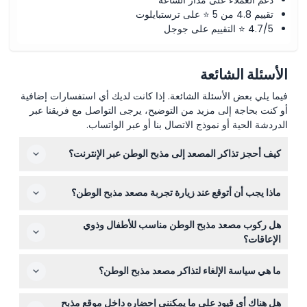
دعم العملاء على مدار الساعة
تقييم 4.8 من 5 ⭐ على ترستبايلوت
4.7/5 ⭐ التقييم على جوجل
الأسئلة الشائعة
فيما يلي بعض الأسئلة الشائعة. إذا كانت لديك أي استفسارات إضافية
أو كنت بحاجة إلى مزيد من التوضيح، يرجى التواصل مع فريقنا عبر
الدردشة الحية أو نموذج الاتصال بنا أو عبر الواتساب.
كيف أحجز تذاكر المصعد إلى مذبح الوطن عبر الإنترنت؟
يمكنك بسهولة حجز تذاكرك لركوب المصعد البانورامي إلى
ماذا يجب أن أتوقع عند زيارة تجربة مصعد مذبح الوطن؟
شرفة مذبح الوطن مباشرة من خلال هذا الموقع. فقط اختر
تاريخك المفضل ونوع التذكرة أثناء عملية الحجز عبر الإنترنت.
في اليوم المحدد، ستصل إلى الشرفات البانورامية عبر مصعد
هل ركوب مصعد مذبح الوطن مناسب للأطفال وذوي
زجاجي يوفر مناظر خلابة لروما، بما في ذلك الكولوسيوم
الإعاقات؟
والفورم الروماني. تشمل تذكرتك أيضًا دخول متحف
نعم، الأطفال الذين تتراوح أعمارهم بين 0-5 سنوات يدخلون
الريسورجيمنتو ومتحف قصر فينيتسيا، بالإضافة إلى دليل صوتي
ما هي سياسة الإلغاء لتذاكر مصعد مذبح الوطن؟
مجانًا ويجب أن يُحتسبوا ضمن عدد الركاب، في حين يمنح
رقمي.
الأشخاص ذوو الإعاقات وعضو واحد من العائلة أيضًا دخولًا مجانيًا.
التذاكر غير قابلة للاسترداد ولا يمكن إلغاؤها، لذا تأكد من
يتطلب الأمر بطاقة هوية للأطفال دون 18 عامًا.
هل هناك أي قيود على ما يمكنني إحضاره داخل موقع مذبح