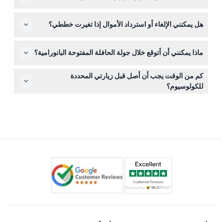
البالغين. يمكن للزوار ذوي الإعاقة الدخول مجانًا بإظهار هوية
يفتح الكولوسيوم يوميًا في الساعة ٨:٣٠ صباحًا مع أوقات إغلاق
صالحة، ولكن يرجى ملاحظة أن هذه النشاطات غير ميسرة
هل يمكنني الإلغاء أو استرداد الأموال إذا تغيرت خططي؟
متغيرة حسب الموسم، بينما يفتح المنتدى الروماني وتلة بالاتين
للكراسي المتحركة.
من الساعة ٩:٠٠ صباحًا حتى ٤:٣٠ مساءً؛ آخر دخول هو قبل
تذاكر هذه التجربة غير قابلة للاسترداد ولا يمكن إلغاؤها تحت أي
ساعة من الإغلاق (قد تتغير الأوقات — يرجى التأكد عند الحجز).
ماذا يمكنني أن أتوقع خلال جولة الحافلة المفتوحة البانورامية؟
ظرف، لذا يرجى التأكد من خططك قبل الحجز.
ستستمتع بركوب حافلة ذات سطح مفتوح تقدم مناظر خلابة
كم من الوقت يجب أن أصل قبل زيارتي المحددة
لمعالم روما، بما في ذلك الكولوسيوم، إلى جانب دخول المواقع
للكولوسيوم؟
الأثرية – إنها مزيج مثالي من الاسترخاء والتاريخ في تجربة
من الأفضل أن تصل قبل موعد تذكرتك بـ ١٥ دقيقة على الأقل
واحدة.
لاسترداد تذكرتك وللسماح بحوالي ٣٠ دقيقة لفحص الأمن
الإلزامي.