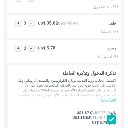
وراءه. استكشف أطلال القصور القديمة وتعرّف على ماضي روما
(16 سنة فما فوق)
الأسطوري.
بالإضافة إلى هذه المواقع التاريخية، تتضمن تذكرتك جولة حافلة بانورامية
طفل
US$ 40.44
US$ 35.82
+
0
-
مكشوفة السقف توفر وسيلة مريحة وذات مناظر لمشاهدة أبرز معالم
(6-15 سنة)
روما. اجلس واسترخِ بينما تمر الحافلة بجانب معالم مثل الفاتيكان، ساحة
فينيسيا، ونافورة تريفي. تتيح لك هذه الخدمة إمكانية النزول والصعود بحرية
لاستكشاف المدينة حسب وتيرتك، مما يجعل من السهل الاستمتاع بجمال
رضيع
US$ 5.78
+
0
-
روما.
(0-5 سنوات)
أبرز المعالم
تذكرة الدخول وتذكرة الحافلة
اكتشف عجائب روما القديمة بزيارة الكولوسيوم والمنتدى الروماني وتلة
بالاتين، إلى جانب جولة بانورامية بالحافلة المكشوفة. تجول بين الآثار
المتضمنات
التاريخية، واستكشف المواقع الأسطورية، وتمتع بإطلالات مذهلة على
المدينة من حافلة مكشوفة السطح. احجز الآن لخوض مغامرة رومانية لا
اقرأ المزيد
تُنسى!
سياسة الأطفال والبالغين
بالغ:
US$ 75.10
US$ 67.01
طفل:
US$ 40.44
US$ 35.82
الاستثناءات
رضيع:
US$ 5.78