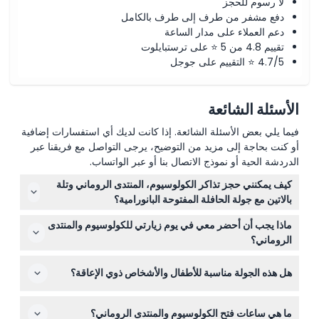
لا رسوم للحجز
دفع مشفر من طرف إلى طرف بالكامل
دعم العملاء على مدار الساعة
تقييم 4.8 من 5 ⭐ على ترستبايلوت
4.7/5 ⭐ التقييم على جوجل
الأسئلة الشائعة
فيما يلي بعض الأسئلة الشائعة. إذا كانت لديك أي استفسارات إضافية
أو كنت بحاجة إلى مزيد من التوضيح، يرجى التواصل مع فريقنا عبر
الدردشة الحية أو نموذج الاتصال بنا أو عبر الواتساب.
كيف يمكنني حجز تذاكر الكولوسيوم، المنتدى الروماني وتلة
بالاتين مع جولة الحافلة المفتوحة البانورامية؟
يمكنك حجز تذاكرك بسهولة عبر الإنترنت مباشرة هنا على هذا
ماذا يجب أن أحضر معي في يوم زيارتي للكولوسيوم والمنتدى
الموقع. ببساطة اختر التاريخ المفضل لديك وتحقق من التوفر
الروماني؟
أثناء عملية الحجز لتأمين مكانك.
احضر هوية صالحة لأنها مطلوبة للدخول، وأحذية مريحة للمشي،
هل هذه الجولة مناسبة للأطفال والأشخاص ذوي الإعاقة؟
وملابس مناسبة للطقس. لا تنس تذكرتك المطبوعة أو الرقمية
لدخول سلس.
يجب أن يكون الأطفال الذين تتراوح أعمارهم بين 0-15 رفقة
ما هي ساعات فتح الكولوسيوم والمنتدى الروماني؟
شخص بالغ يدفع، أما الذين تبلغ أعمارهم 16 فأكثر فيدفعون سعر