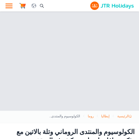
le Search Opener Icon
الرئيسية
إيطاليا
روما
الكولوسيوم والمنتدى الروماني وتلة بالاتين مع تذكرة حافلة بانورامية مكشوفة السقف
الكولوسيوم والمنتدى الروماني وتلة بالاتين مع