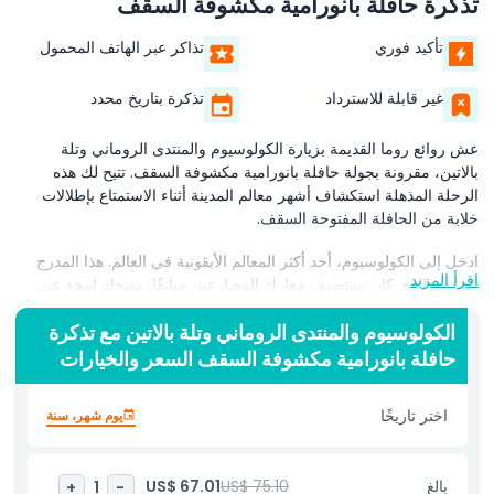
تذكرة حافلة بانورامية مكشوفة السقف
تأكيد فوري
تذاكر عبر الهاتف المحمول
غير قابلة للاسترداد
تذكرة بتاريخ محدد
عش روائع روما القديمة بزيارة الكولوسيوم والمنتدى الروماني وتلة
بالاتين، مقرونة بجولة حافلة بانورامية مكشوفة السقف. تتيح لك هذه
الرحلة المذهلة استكشاف أشهر معالم المدينة أثناء الاستمتاع بإطلالات
خلابة من الحافلة المفتوحة السقف.
ادخل إلى الكولوسيوم، أحد أكثر المعالم الأيقونية في العالم. هذا المدرج
اقرأ المزيد
الضخم، الذي كان يستضيف معارك المصارعين سابقًا، يمنحك لمحة عن
عظمة الترفيه في روما القديمة. امشِ بين الأطلال التاريخية وتخيل
الأحداث المثيرة التي جرت هنا.
الكولوسيوم والمنتدى الروماني وتلة بالاتين مع تذكرة
حافلة بانورامية مكشوفة السقف السعر والخيارات
بعد ذلك، زر المنتدى الروماني، قلب روما القديمة. كانت هذه المنطقة
الشاسعة مركزًا للنشاط السياسي والاجتماعي والتجاري. تمشَّ بين بقايا
اختر تاريخًا
يوم شهر، سنة
المعابد والمباني الحكومية والأسواق بينما تكشف تاريخ هذا الموقع الرائع.
واصل رحلتك إلى تلة بالاتين، إحدى تلال روما السبع. يُعتقد أن هذه التلة
هي موطن ولادة المدينة وتوفر إطلالات رائعة على المنتدى الروماني وما
بالغ
US$ 75.10
US$ 67.01
+
1
-