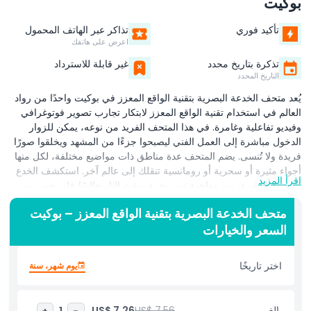
بوكيت
تأكيد فوري
تذاكر عبر الهاتف المحمول
اعرض على هاتفك
تذكرة بتاريخ محدد
غير قابلة للاسترداد
التاريخ المحدد
يُعد متحف الخدعة البصرية بتقنية الواقع المعزز في بوكيت واحدًا من رواد
العالم في استخدام تقنية الواقع المعزز لابتكار تجارب تصوير فوتوغرافي
وفيديو تفاعلية وغامرة. في هذا المتحف الفريد من نوعه، يمكن للزوار
الدخول مباشرة إلى العمل الفني ليصبحوا جزءًا من المشهد ويخلقوا صورًا
فريدة ولا تُنسى. يضم المتحف عدة مناطق ذات مواضيع مختلفة، لكل منها
أجواء مثيرة أو سحرية أو رومانسية تنقلك إلى عالم آخر. استكشف الخدع
اقرأ المزيد
البصرية المثيرة، من مواجهة تنين بحري ينفث النار جالسًا على جسر من
الجذوع إلى السباحة بجانب أسماك الحيتان في حوض ضخم. يمكنك حتى
متحف الخدعة البصرية بتقنية الواقع المعزز – بوكيت
لقاء الدببة القطبية وأنت جالس على منحدرات جليدية. كل معرض مصمم
السعر والخيارات
ليكون تفاعليًا بالكامل، ويشجع الزوار على اللمس والتصوير واللعب مع
العروض لابتكار صور ومقاطع فيديو تخادع العين بشكل مثالي. مناسب
للعائلات والأصدقاء والمسافرين المنفردين، يجمع متحف الخدعة البصرية
اختر تاريخًا
يوم شهر، سنة
بتقنية الواقع المعزز بين الفن والتكنولوجيا والخيال لتجربة ممتعة وجذابة.
تم تصميم كل زاوية في المتحف لإلهام الإبداع وضمان أن يستمتع كل زائر
بمغامرة عملية. سواء كنت تلتقط محتوى مذهل لوسائل التواصل
بالغ
US$ 7.56
US$ 7.26
+
1
-