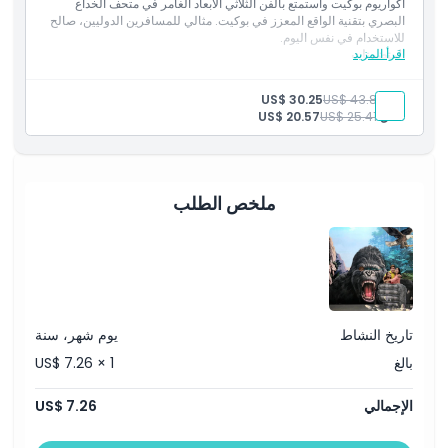
أكواريوم بوكيت واستمتع بالفن الثلاثي الأبعاد الغامر في متحف الخداع
البصري بتقنية الواقع المعزز في بوكيت. مثالي للمسافرين الدوليين، صالح
للاستخدام في نفس اليوم.
اقرأ المزيد
المتضمنات
استكشف أكواريوم بوكيت ومتحف الخداع البصري بتقنية الواقع المعزز
في بوكيت ببطاقة واحدة.
بالغ:
US$ 43.86
US$ 30.25
خيار مثالي للمسافرين الدوليين.
طفل:
US$ 25.41
US$ 20.57
ملخص الطلب
تاريخ النشاط
يوم شهر، سنة
بالغ
US$ 7.26 × 1
الإجمالي
US$ 7.26