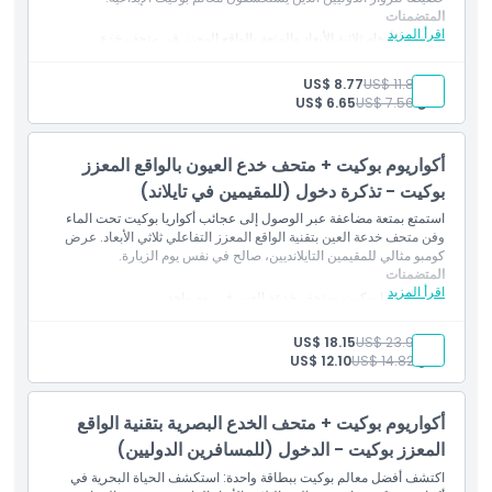
الموقع
المتضمنات
اقرأ المزيد
اكتشف الأوهام ثلاثية الأبعاد والمتعة بالواقع المعزز في متحف خدع
العين في بوكيت.
سياسة الإلغاء
مصمم للزوار الدوليين.
بالغ:
US$ 11.80
US$ 8.77
طفل:
US$ 7.56
US$ 6.65
أكواريوم بوكيت + متحف خدع العيون بالواقع المعزز
بوكيت - تذكرة دخول (للمقيمين في تايلاند)
استمتع بمتعة مضاعفة عبر الوصول إلى عجائب أكواريا بوكيت تحت الماء
وفن متحف خدعة العين بتقنية الواقع المعزز التفاعلي ثلاثي الأبعاد. عرض
كومبو مثالي للمقيمين التايلانديين، صالح في نفس يوم الزيارة.
المتضمنات
اقرأ المزيد
زيارة أكواريا بوكيت ومتحف خدعة العين في يوم واحد.
عرض كومبو للمقيمين التايلانديين.
بالغ:
US$ 23.90
US$ 18.15
طفل:
US$ 14.82
US$ 12.10
أكواريوم بوكيت + متحف الخدع البصرية بتقنية الواقع
المعزز بوكيت - الدخول (للمسافرين الدوليين)
اكتشف أفضل معالم بوكيت ببطاقة واحدة: استكشف الحياة البحرية في