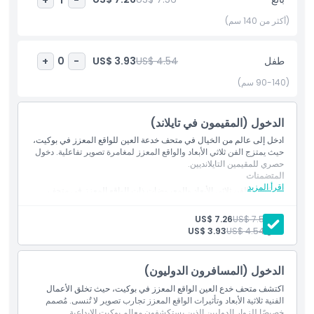
الاجتماعي أو تستمتع بالمشاهد المرحة فحسب، يعد المتحف بذكريات لا
تُنسى.
(أكثر من 140 سم)
قم بزيارة متحف الخدعة البصرية بتقنية الواقع المعزز في بوكيت لعيش
طفل
US$ 4.54
US$ 3.93
+
0
-
مزيج فريد من الفن ثلاثي الأبعاد والواقع المعزز والمرح التفاعلي في
واحدة من أبرز معالم بوكيت.
(90-140 سم)
الدخول (المقيمون في تايلاند)
أبرز المعالم
ادخل إلى عالم من الخيال في متحف خدعة العين للواقع المعزز في بوكيت،
حيث يمتزج الفن ثلاثي الأبعاد والواقع المعزز لمغامرة تصوير تفاعلية. دخول
المتضمنات
حصري للمقيمين التايلانديين.
المتضمنات
اقرأ المزيد
استكشف الفن ثلاثي الأبعاد والمعروضات ذات الواقع المعزز في متحف
خدعة العين في بوكيت.
سياسة الأطفال والبالغين
دخول حصري للمقيمين التايلانديين.
بالغ:
US$ 7.56
US$ 7.26
طفل:
US$ 4.54
US$ 3.93
ساعات العمل
الدخول (المسافرون الدوليون)
ما يجب معرفته
اكتشف متحف خدع العين الواقع المعزز في بوكيت، حيث تخلق الأعمال
الفنية ثلاثية الأبعاد وتأثيرات الواقع المعزز تجارب تصوير لا تُنسى. مُصمم
خصيصًا للزوار الدوليين الذين يستكشفون معالم بوكيت الإبداعية.