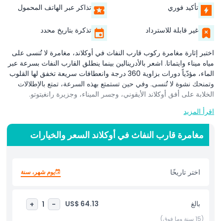
تأكيد فوري
تذاكر عبر الهاتف المحمول
غير قابلة للاسترداد
تذكرة بتاريخ محدد
اختبر إثارة مغامرة ركوب قارب النفاث في أوكلاند، مغامرة لا تُنسى على
مياه ميناء وايتماتا. اشعر بالأدرينالين بينما ينطلق القارب النفاث بسرعة عبر
الماء، مؤدّياً دورات بزاوية 360 درجة وانعطافات سريعة تخفق لها القلوب
وتمنحك نشوة لا تُنسى. وفي حين تستمتع بهذه السرعة، تمتع بالإطلالات
الخلابة على أفق أوكلاند الأيقوني، وجسر الميناء، وجزيرة رانغيتوتو.
اقرأ المزيد
يوفر هذا الركوب مزيجاً مثيراً من المغامرة ومشاهدة المعالم، مثاليّاً لعشّاق
مغامرة قارب النفاث في أوكلاند السعر والخيارات
الإثارة ومحبي الطبيعة على حد سواء. اشعر برذاذ الماء بينما يقود القبطان
الماهر القارب عبر الأمواج، موفِّراً تجربة آمنة ومثيرة في آن واحد. تعتبر
مغامرة ركوب قارب النفاث في أوكلاند طريقة مثالية لاستكشاف جمال
اختر تاريخًا
يوم شهر، سنة
المدينة من منظور فريد، تاركةً لديك ذكرياتٍ دائمة عن وقتك في أوكلاند.
بالغ
US$ 64.13
+
1
-
أبرز المعالم
(15 سنة وما فوق)