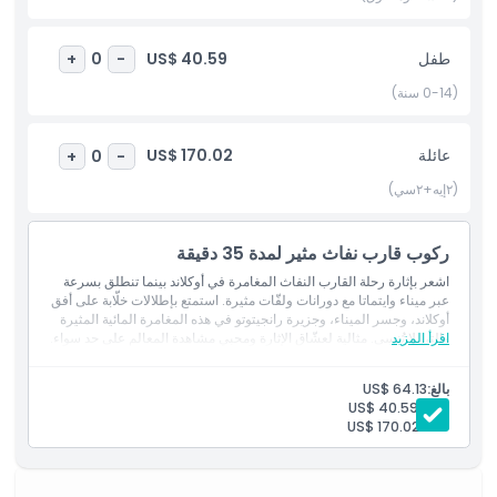
المتضمنات
طفل
US$ 40.59
+
0
-
(0-14 سنة)
سياسة الأطفال والبالغين
عائلة
US$ 170.02
+
0
-
الاستثناءات
(٢إيه+٢سي)
غير مناسب لـ
ركوب قارب نفاث مثير لمدة 35 دقيقة
اشعر بإثارة رحلة القارب النفاث المغامرة في أوكلاند بينما تنطلق بسرعة
ساعات العمل
عبر ميناء وايتماتا مع دورانات ولفّات مثيرة. استمتع بإطلالات خلّابة على أفق
أوكلاند، وجسر الميناء، وجزيرة رانجيتوتو في هذه المغامرة المائية المثيرة
اقرأ المزيد
والتي لا تُنسى. مثالية لعشّاق الإثارة ومحبي مشاهدة المعالم على حد سواء.
ما يجب معرفته
بالغ:
US$ 64.13
طفل:
US$ 40.59
الموقع
عائلة:
US$ 170.02
كيفية الاسترداد