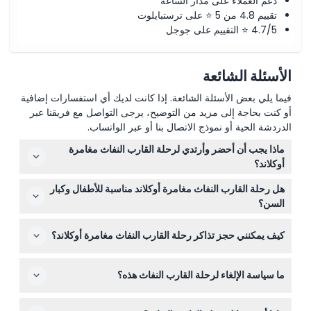
دعم العملاء على مدار الساعة
تقييم 4.8 من 5 ⭐ على ترستبايلوت
4.7/5 ⭐ التقييم على جوجل
الأسئلة الشائعة
فيما يلي بعض الأسئلة الشائعة. إذا كانت لديك أي استفسارات إضافية
أو كنت بحاجة إلى مزيد من التوضيح، يرجى التواصل مع فريقنا عبر
الدردشة الحية أو نموذج الاتصال بنا أو عبر الواتساب.
ماذا يجب أن أحضر وأرتدي لرحلة القارب النفاث مغامرة
أوكلاند؟
ارتدِ ملابس عادية ومريحة وكن مستعدًا لتغيرات الطقس. ونظرًا
هل رحلة القارب النفاث مغامرة أوكلاند مناسبة للأطفال وكبار
لأنك ستكون على الماء، فمن الأفضل إحضار سترة مقاومة للماء
السن؟
أو واقي من الرياح.
الرحلة مناسبة للأطفال من عمر 0-14 سنة لكن يجب أن يكونوا
كيف يمكنني حجز تذاكر رحلة القارب النفاث مغامرة أوكلاند؟
برفقة شخص بالغ ويتم احتسابهم ضمن عدد الركاب. الأطفال
الذين أعمارهم 15 سنة فما فوق يدفعون سعر البالغين. مع ذلك،
يمكنك حجز تذاكرك بسهولة عبر الإنترنت مباشرة من خلال هذا
لا يُنصح بهذه الرحلة لكبار السن الذين يعانون من حالات طبية
ما سياسة الإلغاء لرحلة القارب النفاث هذه؟
الموقع. فقط اختر التاريخ والوقت المفضلين لك وتتبع خطوات
خطيرة أو للنساء الحوامل.
الحجز—سيتم عرض التوافر أثناء العملية.
تذاكر رحلة القارب النفاث مغامرة أوكلاند غير قابلة للاسترداد ولا