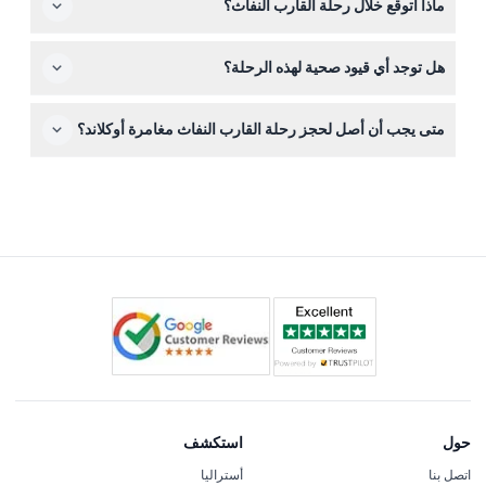
ماذا أتوقع خلال رحلة القارب النفاث؟
يمكن إلغاؤها بعد الشراء، لذا تأكد من اختيار الوقت والتاريخ
المناسبين.
ستستمتع برحلة عالية السرعة مدتها 35 دقيقة تتضمن دورانًا
هل توجد أي قيود صحية لهذه الرحلة؟
مثيرًا وحركات بهلوانية مع الاستمتاع بإطلالات بانورامية مذهلة
على أفق أوكلاند، جسر هاربور، جزيرة رانغيتوتو، وخليج
نعم، لا يُنصح بهذه الرحلة لمن يعانون من ارتفاع ضغط الدم،
هاوروكي، كل ذلك تحت إشراف سائق محترف يتحدث
متى يجب أن أصل لحجز رحلة القارب النفاث مغامرة أوكلاند؟
أمراض القلب، مشاكل طبية خطيرة أخرى، النساء الحوامل، أو
الإنجليزية.
الأشخاص ذوي الإعاقات بسبب طبيعة النشاط السريعة.
خطط للوصول إلى الرصيف زد، 31 ويستهافن درايف، قبل موعد
انطلاق رحلتك بخمس عشرة دقيقة على الأقل لضمان سير
عملية الصعود بسلاسة.
حول
استكشف
اتصل بنا
أستراليا