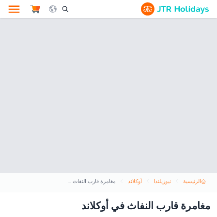
le Search Opener Icon
الرئيسية
نيوزيلندا
أوكلاند
مغامرة قارب النفاث في أوكلاند
مغامرة قارب النفاث في أوكلاند