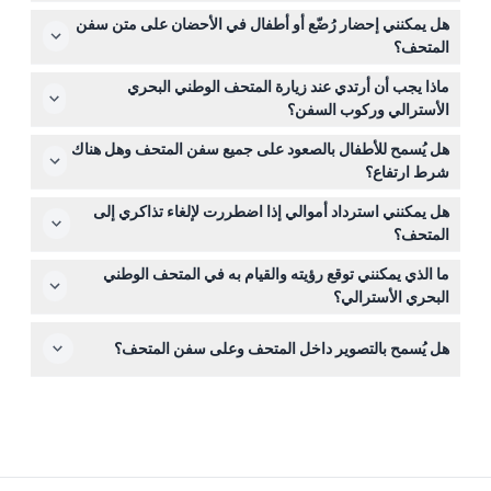
المتحف مفتوح يوميًا من الساعة 10:00 صباحًا حتى 4:00 مساءً،
هل يمكنني إحضار رُضّع أو أطفال في الأحضان على متن سفن
مع آخر صعود للسفن في الساعة 3:10 مساءً. خلال عطلات
المتحف؟
المدارس في نيو ساوث ويلز، يفتح أبوابه في الساعة 9:30
لأسباب تتعلق بالسلامة، لا يُسمح للبالغين بحمل الرُضّع أو
صباحًا ويغلق في الساعة 5:00 مساءً، مع آخر صعود في الساعة
ماذا يجب أن أرتدي عند زيارة المتحف الوطني البحري
الأطفال في الأحضان على أي من سفن المتحف.
4:10 مساءً (قد تتغير الأوقات - يرجى التأكد عند الحجز).
الأسترالي وركوب السفن؟
من الأفضل ارتداء أحذية مغطاة، مسطحة ومريحة. لا يُسمح
هل يُسمح للأطفال بالصعود على جميع سفن المتحف وهل هناك
بالأحذية ذات الكعوب العالية على السفن، وينصح بعدم ارتداء
شرط ارتفاع؟
الأحذية المفتوحة الأصابع، الصنادل، أو النعال من أجل سلامتك.
يجب أن يكون الأطفال طولاهم 90 سم على الأقل للصعود على
هل يمكنني استرداد أموالي إذا اضطررت لإلغاء تذاكري إلى
نسخة HMB إنديفور، الغواصة HMAS أونسلو، وبعض السفن
المتحف؟
الزائرة. جميع الأطفال الذين يبلغون 12 عامًا فأقل يجب أن يكونوا
التذاكر غير قابلة للاسترداد ولا يمكن إلغاؤها، لذا تأكد من
برفقة شخص بالغ عند صعود أي سفينة.
ما الذي يمكنني توقع رؤيته والقيام به في المتحف الوطني
استخدامها في التاريخ والوقت المحجوزين.
البحري الأسترالي؟
سوف تحصل على وصول غير محدود إلى جميع المعارض
هل يُسمح بالتصوير داخل المتحف وعلى سفن المتحف؟
الدائمة، المعارض الخاصة، سفن المتحف، سطح مدمرة البحرية،
والعروض التفاعلية مثل سفينة سبريت أوف أستراليا، أسرع
نعم، يُسمح بالتصوير واستخدام الكاميرات داخل المتحف وعلى
قارب في العالم.
السفن، فلا تتردد في توثيق زيارتك.