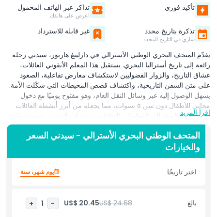
تأكيد فوري
تذاكر عبر الهاتف المحمول
اعرض على هاتفك
تذكرة بتاريخ محدد
غير قابلة للاسترداد
ساري في التاريخ المحدد
يقدّم المتحف البحري الوطني الأسترالي في دارلينغ هاربور، سيدني رحلة
رائعة إلى تاريخ أستراليا البحري. يستقبل هذا المعلم الأيقوني العائلات،
عشاق التاريخ، والزوار الفضوليين لاستكشاف معارض تفاعلية، الصعود
على متن السفن التاريخية، واكتشاف قصص المحيطات التي شكّلت الأمة.
يسهل الوصول إليه عبر وسائل النقل العام، وهو مفتوح يوميًا مع دخول
مجاني للأطفال دون سن ٥ سنوات، مما يجعله من أبرز أنشطة العائلات
اقرأ المزيد
في سيدني. اصعد إلى الغواصات الحقيقية، مدمرات البحرية، ونسخة طبق
الأصل من سفينة الكابتن كوك إتش إم بي إنديفور لتشعر بإثارة المغامرات
المتحف الوطني البحري الأسترالي - سيدني السعر
البحرية. تتيح المعارض العملية الغطس في عوالم افتراضية تحت الماء،
والخيارات
لمس القطع الأثرية من الرحلات الجريئة، والتعرف على القوارب التقليدية
للسكان الأصليين جنبًا إلى جنب مع تقنيات البحرية الحديثة. يضيف الموقع
على الواجهة البحرية لمسة سحرية، حيث يمزج التعليم بالمتعة في دارلينغ
اختر تاريخًا
يوم شهر، سنة
هاربور النابض بالحياة. تجوّل في الصالات المليئة بالأعمال الفنية والقصص
والمجموعات التي تبرز روابط أستراليا العميقة بالمحيطات. استمتع بـ ورش
عمل عائلية، محاضرات الخبراء، والفعاليات الموسمية المصممة لجميع
بالغ
US$ 24.68
US$ 20.45
+
1
-
الأعمار. سواء كنت تلاحظ تفاصيل نماذج السفن أو تحاكي رحلة بحرية