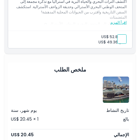
اكتشف التراث البحري والحياة البرية في أستراليا مع تذكرة مجمعة إلى
الشموليات
الاستثناءات
المتحف الوطني البحري الأسترالي وحديقة الزواحف الأسترالية. استكشف
الدخول إلى المعالم السياحية
السفن التاريخية واقترب من الحيوانات المحلية المدهشة!
تذكرة رؤية كل شيء
المتضمنات
اقرأ المزيد
الدخول العام إلى المتحف البحري الوطني الأسترالي.a
غير مناسب لـ
الدخول العام إلى حديقة الزواحف الأسترالية.
بالغ:
US$ 52.89
ساعات العمل
طفل:
US$ 49.36
ما يجب معرفته
ملخص الطلب
الموقع
قواعد اللباس
تاريخ النشاط
يوم شهر، سنة
سياسة الإلغاء
بالغ
US$ 20.45 × 1
الإجمالي
US$ 20.45