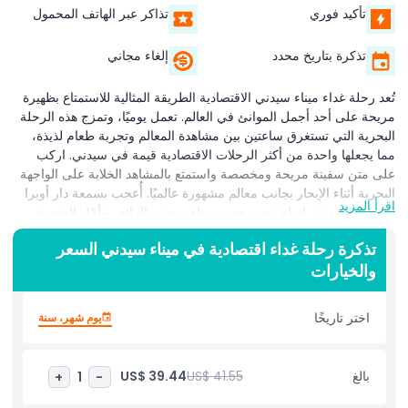
تأكيد فوري
تذاكر عبر الهاتف المحمول
تذكرة بتاريخ محدد
إلغاء مجاني
تُعد رحلة غداء ميناء سيدني الاقتصادية الطريقة المثالية للاستمتاع بظهيرة
مريحة على أحد أجمل الموانئ في العالم. تعمل يوميًا، وتمزج هذه الرحلة
البحرية التي تستغرق ساعتين بين مشاهدة المعالم وتجربة طعام لذيذة،
مما يجعلها واحدة من أكثر الرحلات الاقتصادية قيمة في سيدني. اركب
على متن سفينة مريحة ومخصصة واستمتع بالمشاهد الخلابة على الواجهة
البحرية أثناء الإبحار بجانب معالم مشهورة عالميًا. أُعجب بسمعة دار أوبرا
اقرأ المزيد
سيدني الأيقونية، انزلق تحت جسر ميناء سيدني الرائع، وتأمّل الخضرة
الوارفة في حدائق النباتات الملكية. على طول الطريق، ستستمتع أيضًا
تذكرة رحلة غداء اقتصادية في ميناء سيدني السعر
بمشاهد رائعة للقصور المطلة على الواجهة البحرية، وحصن دينيسون،
والخيارات
وأفق المدينة المتلألئ. خلال الرحلة، يُقدَّم للضيوف غداء بوفيه طازج
التحضير، يقدم مجموعة متنوعة من الأطباق لتناسب جميع الأذواق. سواء
كنت تزور سيدني للمرة الأولى أو تبحث عن يوم مريح على الماء، فهذه
اختر تاريخًا
يوم شهر، سنة
الرحلة طريقة رائعة لتجربة جمال الميناء مع تناول طعام مميز في البحر.
تعد رحلة غداء ميناء سيدني الاقتصادية مثالية للعائلات والأزواج
والمجموعات التي تبحث عن وسيلة ميسورة التكلفة ولا تُنسى لاستكشاف
بالغ
US$ 41.55
US$ 39.44
+
1
-
معالم سيدني الأيقونية من راحة قارب سياحي.