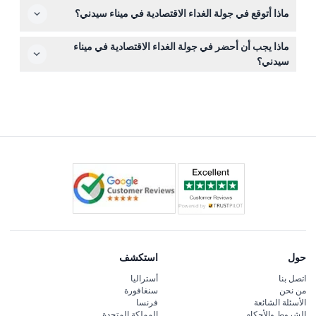
ماذا أتوقع في جولة الغداء الاقتصادية في ميناء سيدني؟
من الجولة مع تطبيق رسوم التحويل؛ والإلغاءات بعد هذه الفترة
غير قابلة للاسترداد.
استمتع بجولة بحرية لمدة ساعتين في الميناء مع إطلالات
ماذا يجب أن أحضر في جولة الغداء الاقتصادية في ميناء
بانورامية على معالم مثل دار الأوبرا وجسر الميناء أثناء تناول
سيدني؟
غداء بوفيه طازج مع بار مرخص بالكامل متاح على متن القارب.
أحضر تأكيد تذكرتك وارتدِ ملابس مريحة للجولة؛ يُنصح بملابس
مناسبة للطقس حيث تشمل التجربة مشاهدة المعالم في الهواء
الطلق.
حول
استكشف
اتصل بنا
أستراليا
من نحن
سنغافورة
الأسئلة الشائعة
فرنسا
الشروط والأحكام
المملكة المتحدة