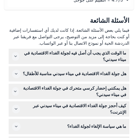
4.7/5 ⭐ التقييم على جوجل
الأسئلة الشائعة
فيما يلي بعض الأسئلة الشائعة. إذا كانت لديك أي استفسارات إضافية
أو كنت بحاجة إلى مزيد من التوضيح، يرجى التواصل مع فريقنا عبر
الدردشة الحية أو نموذج الاتصال بنا أو عبر الواتساب.
ما الوقت الذي يجب أن أصل فيه لجولة الغداء الاقتصادية في
ميناء سيدني؟
يجب أن تصل بحلول الساعة 11:45 صباحًا للصعود، وتنطلق
هل جولة الغداء الاقتصادية في ميناء سيدني مناسبة للأطفال؟
الجولة في الساعة 12:30 ظهرًا (قابلة للتغيير — يرجى التأكد عند
الحجز).
يجب أن يكون الأطفال دون 14 عامًا برفقة أحد البالغين أو
هل يمكنني إحضار كرسي متحرك في جولة الغداء الاقتصادية
جالسين على الطاولة، ولا يُسمح للرضع أو الأطفال بدون تذكرة
في ميناء سيدني؟
صالحة بالصعود على متن القارب.
الجولة غير مهيأة لذوي الكراسي المتحركة، ولكن يمكن لأفراد
كيف أحجز جولة الغداء الاقتصادية في ميناء سيدني عبر
الطاقم مساعدة الركاب ذوي القدرة المحدودة على الحركة.
الإنترنت؟
يمكنك حجز تذاكرك لجولة الغداء الاقتصادية في ميناء سيدني
ما هي سياسة الإلغاء لجولة الغداء؟
بسهولة عبر هذا الموقع خلال عملية الحجز الإلكتروني.
يمكنك استرداد المبلغ إذا ألغيت الحجز قبل 96 ساعة على الأقل