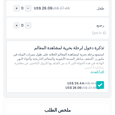
طفل
US$ 27.46
US$ 26.06
+
0
-
أبرز المعالم
المتضمنات
رضيع
+
0
-
(0-4 yrs)
سياسة الأطفال والبالغين
تذكرة دخول لرحلة بحرية لمشاهدة المعالم
الاستثناءات
استمتع برحلة بحرية لمشاهدة المعالم الخلابة على طول ممرات المياه في
ملبورن. اكتشف مناظر المدينة الأيقونية والمعالم التاريخية وأجواء النهر
الهادئة في هذه الجولة التي لا بد من القيام بها للزوار الباحثين عن مغامرة
ساحلية لا تُنسى.
غير مناسب لـ
اقرأ المزيد
المتضمنات
الدخول العام لرحلة مشاهدة معالم ملبورن البحرية.
بالغ:
ساعات العمل
US$ 41.55
US$ 39.44
طفل:
US$ 27.46
US$ 26.06
ما يجب معرفته
ملخص الطلب
الموقع