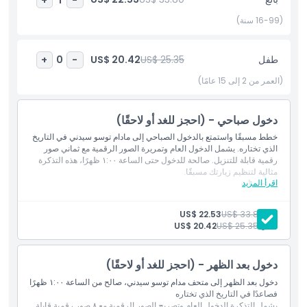
في أي جدول سياحي. بفضل حرفيته العالمية، والعروض التفاعلية،
والموضوعات الديناميكية، يعد المتحف بيوم مليء بالضحك، والإثارة،
(16-99 سنة)
والذكريات المرصعة بالنجوم التي ستدوم مدى الحياة.
طفل
US$ 25.35
US$ 20.42
+
0
-
أبرز المعالم
(العمر من 2 إلى 15 عامًا)
المتضمنات
دخول صباحي - (احجز للغد أو لاحقًا)
خطط مسبقًا واستمتع بالدخول الصباحي إلى مادام توسو سيدني في التاريخ
الذي تختاره. يشمل الدخول العام وتمريرة الصور الرقمية مع ثماني صور
سياسة الأطفال والبالغين
رقمية قابلة للتنزيل. صالحة للدخول حتى الساعة ١:٠٠ ظهرًا، هذه التذكرة
مثالية لتنظيم زيارتك مسبقًا.
اقرأ المزيد
المتضمنات
الاستثناءات
دخول بعد الظهر إلى متحف مدام تساودس سيدني، صالح اعتبارًا من
الساعة ١:٠٠ مساءً في التاريخ الذي اخترته
بالغ:
US$ 33.80
US$ 22.53
بطاقة ديجي فوتو مع ٨ صور رقمية قابلة للتنزيل
طفل:
US$ 25.35
US$ 20.42
غير مناسب لـ
دخول بعد الظهر - (احجز للغد أو لاحقًا)
ساعات العمل
دخول بعد الظهر إلى متحف مدام توسو سيدني، صالح من الساعة ١:٠٠ ظهرًا
فصاعدًا في التاريخ الذي تختاره
يشمل التذكرة الدخول العام وتصريح الصور الرقمية مع ٨ صور رقمية قابلة