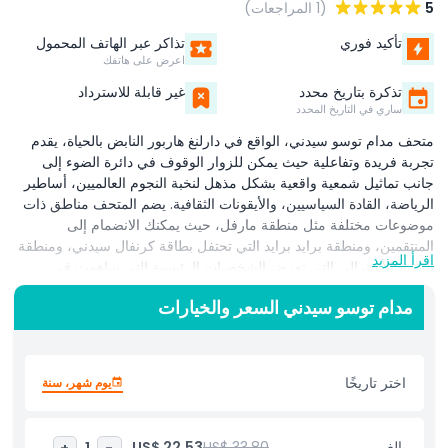
5
(1 المراجعات)
تأكيد فوري
تذاكر عبر الهاتف المحمول
اعرض على هاتفك
تذكرة بتاريخ محدد
غير قابلة للاسترداد
ساري في التاريخ المحدد
متحف مدام توسو سيدني، الواقع في دارلنغ هاربور النابض بالحياة، يقدم
تجربة فريدة وتفاعلية حيث يمكن للزوار الوقوف في دائرة الضوء إلى
جانب تماثيل شمعية واقعية بشكل مذهل لنخبة النجوم العالميين، أساطير
الرياضة، القادة السياسيين، والأيقونات الثقافية. يضم المتحف مناطق ذات
موضوعات مختلفة مثل منطقة مارفل، حيث يمكنك الانضمام إلى
المنتقمين، ومنطقة برايد برايد التي تحتفل بطاقة كرنفال سيدني، ومنطقة
اقرأ المزيد
التاريخ الأسترالي التي تعرض الشخصيات الرئيسية التي ساهمت في
تشكيل الأمة، مما يوفر مزيجًا جذابًا من الترفيه والتعليم. كل تمثال شمعي
مدام توسو سيدني السعر والخيارات
مصنوع بعناية فائقة يوفر العديد من الفرص للمتعة والتعلم ولحظات تصوير
لا تُنسى. من نجوم هوليوود إلى أيقونات الثقافة الشعبية، يتيح لك متحف
مدام توسو سيدني المشاركة في تجارب تفاعلية، مثل الانضمام إلى حفلة
سيدني أو التقاط الصور مع مشاهيرك المفضلين. هذه الوجهة مثالية
اختر تاريخًا
يوم شهر، سنة
للعائلات، السياح، ومحبي الثقافة الشعبية الباحثين عن أنشطة مثيرة للقيام
بها في سيدني. يقع المتحف على بُعد خطوات قليلة من معالم رئيسية
أخرى مثل .سيدني أكواريومسيدني حديقة الحيوان، مما يجعله سهلاً للإدراج
بالغ
US$ 33.80
US$ 22.53
+
1
-