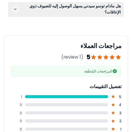
ستستمتع بمعارض تفاعلية تضم أكثر من 100 تمثال شمعي
هل مادام توسو سيدني يسهل الوصول إليه للضيوف ذوي
واقعي، ومناطق ذات مواضيع مثل مارفل والتاريخ الأسترالي،
الإعاقات؟
وعروض حية مع نجوم موسيقى، وفرص لالتقاط صور لا تُنسى
نعم، الجذب السياحي مهيأ بالكامل ليستوعب الضيوف ذوي
في جميع أنحاء المتحف.
الإعاقات لضمان أن الجميع يمكنهم الاستمتاع بالتجربة براحة.
مراجعات العملاء
5
(1 review)
المراجعات المُحقّقة
تفصيل التقييمات
1
5
0
4
0
3
0
2
0
1