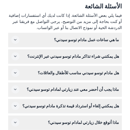
الأسئلة الشائعة
فيما يلي بعض الأسئلة الشائعة. إذا كانت لديك أي استفسارات إضافية
أو كنت بحاجة إلى مزيد من التوضيح، يرجى التواصل مع فريقنا عبر
الدردشة الحية أو نموذج الاتصال بنا أو عبر الواتساب.
ما هي ساعات عمل مادام توسو سيدني؟
مادام توسو سيدني مفتوح عمومًا يوميًا من الساعة 10:00 صباحًا
هل يمكنني شراء تذاكر مادام توسو سيدني عبر الإنترنت؟
حتى 5:00 مساءً، مع آخر دخول في الساعة 4:00 مساءً (قد
تتغير الأوقات — يرجى التأكد عند الحجز).
نعم، يمكنك حجز تذاكرك بسهولة عبر الإنترنت هنا على هذا
هل مادام توسو سيدني مناسب للأطفال والعائلات؟
الموقع، مما يتيح لك التحقق من التوافر وتأكيد تاريخ الزيارة
المفضل لديك.
بالتأكيد! الأطفال تحت عمر سنتين يدخلون مجانًا، والأطفال تحت
ماذا يجب أن أحضر معي عند زيارتي لمادام توسو سيدني؟
16 يجب أن يكونوا برفقة شخص بالغ عمره 18 سنة أو أكثر. ومع
ذلك، لا يُنصح به للنساء الحوامل أو الأطفال الصغار جدًا.
أحضر تأكيد حجزك للدخول، وهاتفًا مشحونًا بالكامل لتحميل
هل يمكنني إلغاء أو استرداد قيمة تذكرة مادام توسو سيدني؟
بطاقة ديجي فوتو باسو، وكاميرا لالتقاط صور إضافية. وأيضًا من
الأفضل ارتداء أحذية مريحة لاستكشاف جميع المناطق ذات
التذاكر غير قابلة للاسترداد ولا يمكن إلغاؤها تحت أي ظرف من
المواضيع المختلفة.
ماذا أتوقع خلال زيارتي لمادام توسو سيدني؟
الظروف، لذا يرجى التأكد من حجز التاريخ والوقت الصحيحين
حيث يجب استخدام التذاكر وفقًا لذلك.