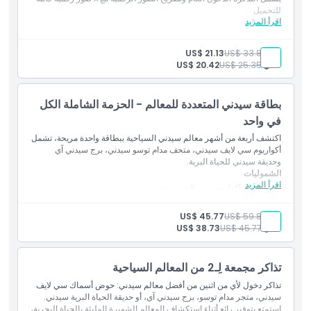
ما يجب معرفته
للتحميل
اقرأ المزيد
المتضمنات
قم بتخطيط زيارتك مسبقًا مع دخول بعد الظهر إلى مدام توسو سيدني في
الموقع
التاريخ الذي تختاره. تشتمل هذه التذكرة على الدخول العام وبطاقة Digi
بالغ:
US$ 33.80
US$ 21.13
Photo Pass مع ثمانية صور رقمية قابلة للتنزيل. صالحة للدخول من
طفل:
US$ 25.35
US$ 20.42
الساعة ١:٠٠ ظهرًا فصاعدًا، وتوفر جدولاً مرنًا لتجربتك في سيدني.
سياسة الإلغاء
بطاقة سيدني المتعددة للمعالم - الحزمة الشاملة الكل
في واحد
اكتشف أربعة من أشهر معالم سيدني السياحية ببطاقة واحدة مريحة، تشمل
أكواريوم سي لايف سيدني، متحف مدام توسو سيدني، برج سيدني آي
وحديقة سيدني للحياة البرية.
الشموليات
اقرأ المزيد
الدخول إلى أكواريوم سي لايف سيدني
الدخول إلى مادام توسو سيدني
الدخول إلى برج سيدني آي
بالغ:
US$ 59.86
US$ 45.77
الدخول إلى حديقة الحيوانات وايلد لايف سيدني
طفل:
US$ 45.77
US$ 38.73
الوصول إلى المعارض والدائمات المختارة في كل موقع
زيارات مرنة لباقي المعالم السياحية خلال ٦٠ يومًا من زيارتك لأكواريوم
سي لايف سيدني
تذاكر مجمعة لِـ2 من المعالم السياحية
تصريح رقمي متعدد المعالم للدخول السهل
تجربة مشاهدة معالم مثالية في سيدني للعائلات والأزواج والزوار
تذاكر دخول لأي من اثنين من أفضل معالم سيدني: حوض أسماك سي لايف
سيدني، متجر مدام توسو، برج سيدني آي، أو حديقة الحياة البرية سيدني.
استمتع بتوفير رائع أثناء استكشاف المعالم الشهيرة المليئة بالحياة البحرية،