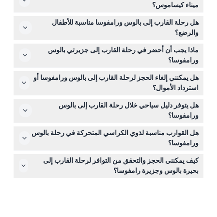
ميناء كيساموس؟
عادةً ما تغادر رحلات القوارب ميناء كيساموس بين الساعة 10:00
هل رحلة القارب إلى بالوس ورامفوسا مناسبة للأطفال
و 10:30 صباحًا، وتعود حوالي الساعة 6:00 مساءً (قابل للتغيير
والرضع؟
— يرجى التأكيد عند الحجز).
نعم، الرحلة مناسبة للعائلات، حيث أن بحيرة بالوس مثالية
ماذا يجب أن أحضر في رحلة القارب إلى جزيرتي بالوس
للأطفال؛ الرضع من 0 إلى 2 سنة يسافرون مجانًا، ولكن الأطفال
ورامفوسا؟
الذين تبلغ أعمارهم 13 سنة فأكثر يدفعون سعر البالغين.
تأكد من إحضار أحذية للمشي لاستكشاف قلعة رامفوسا،
هل يمكنني إلغاء الحجز لرحلة القارب إلى بالوس ورامفوسا أو
وملابس سباحة، وواقي شمس، وإذا كنت تعاني من دوار البحر،
استرداد الأموال؟
يجب تناول الدواء قبل ساعتين على الأقل من الانطلاق.
التذاكر غير قابلة للاسترداد ولا يمكن إلغاؤها، لذا يرجى التأكد من
هل يتوفر دليل سياحي خلال رحلة القارب إلى بالوس
خططك قبل الحجز.
ورامفوسا؟
يتوفر دليل صوتي بعدة لغات منها اليونانية، والإنجليزية،
هل القوارب مناسبة لذوي الكراسي المتحركة في رحلة بالوس
والألمانية، والفرنسية، لكن لا يوجد دليل سياحي مباشر على
ورامفوسا؟
القارب.
رحلة القارب هذه غير مناسبة لذوي الكراسي المتحركة، لذلك لا
كيف يمكنني الحجز والتحقق من التوافر لرحلة القارب إلى
يُنصح بها للمسافرين الذين يحتاجون إلى وصول بالكراسي
بحيرة بالوس وجزيرة رامفوسا؟
المتحركة.
يمكنك بسهولة التحقق من التوافر وحجز مكانك عبر الإنترنت هنا
على هذا الموقع خلال عملية الحجز.