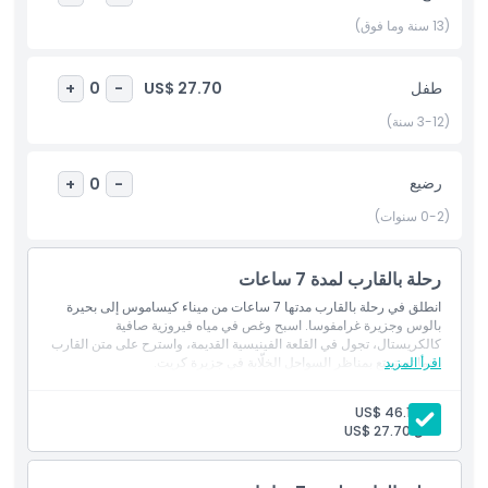
الغوص بأنبوب التنفس، والعديد من التوقفات لالتقاط الصور. احجز الآن
لتجربة إحدى أكثر مغامرات البحر أيقونية في كريت — مزيج مثالي من
(13 سنة وما فوق)
الثقافة والاسترخاء وبهجة الساحل.
طفل
US$ 27.70
+
0
-
أبرز المعالم
(3-12 سنة)
المتضمنات
رضيع
+
0
-
(0-2 سنوات)
سياسة الأطفال والبالغين
رحلة بالقارب لمدة 7 ساعات
الاستثناءات
انطلق في رحلة بالقارب مدتها 7 ساعات من ميناء كيساموس إلى بحيرة
بالوس وجزيرة غرامفوسا. اسبح وغص في مياه فيروزية صافية
كالكريستال، تجول في القلعة الفينيسية القديمة، واسترح على متن القارب
اقرأ المزيد
بينما تستمتع بمناظر السواحل الخلّابة في جزيرة كريت.
غير مناسب لـ
بالغ:
US$ 46.19
ما يجب معرفته
طفل:
US$ 27.70