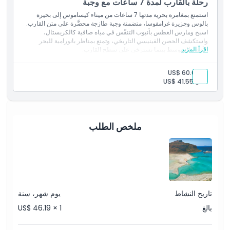
رحلة بالقارب لمدة 7 ساعات مع وجبة
الموقع
استمتع بمغامرة بحرية مدتها 7 ساعات من ميناء كيساموس إلى بحيرة
بالوس وجزيرة غرامفوسا، متضمنة وجبة طازجة محضَّرة على متن القارب.
كيفية الوصول إلى هناك
اسبح ومارس الغطس بأنبوب التنفّس في مياه صافية كالكريستال،
واستكشف الحصن الفينيسي التاريخي، وتمتع بمناظر بانورامية للبحر
اقرأ المزيد
الأبيض المتوسط بينما تسترخي على سطح القارب.
كيفية الاسترداد
بالغ:
US$ 60.01
طفل:
US$ 41.55
قواعد اللباس
سياسة الإلغاء
ملخص الطلب
تاريخ النشاط
يوم شهر، سنة
بالغ
US$ 46.19 × 1