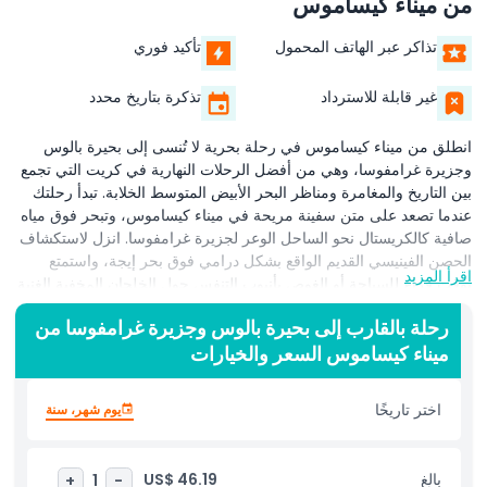
من ميناء كيساموس
تذاكر عبر الهاتف المحمول
تأكيد فوري
غير قابلة للاسترداد
تذكرة بتاريخ محدد
انطلق من ميناء كيساموس في رحلة بحرية لا تُنسى إلى بحيرة بالوس
وجزيرة غرامفوسا، وهي من أفضل الرحلات النهارية في كريت التي تجمع
بين التاريخ والمغامرة ومناظر البحر الأبيض المتوسط الخلابة. تبدأ رحلتك
عندما تصعد على متن سفينة مريحة في ميناء كيساموس، وتبحر فوق مياه
صافية كالكريستال نحو الساحل الوعر لجزيرة غرامفوسا. انزل لاستكشاف
الحصن الفينيسي القديم الواقع بشكل درامي فوق بحر إيجة، واستمتع
اقرأ المزيد
بوقت فراغ للسباحة أو الغوص بأنبوب التنفس حول الخلجان المخفية الغنية
بالحياة البحرية النابضة. عند العودة إلى السفينة، انسل إلى بحيرة بالوس
رحلة بالقارب إلى بحيرة بالوس وجزيرة غرامفوسا من
الشهيرة، والمعروفة بطريقها الرملي الأبيض الناعم ومياهها الضحلة ذات
ميناء كيساموس السعر والخيارات
اللون الفيروزي. سرّ عبر المياه الدافئة والضحلة، التقط صوراً خلابة من
نقطة المراقبة، أو ببساطة استرخ على السطح بينما تستمتع بتدرجات
الألوان الباستيلية لهذا المعلم الطبيعي. خلال جولة بحيرة بالوس البحرية،
اختر تاريخًا
يوم شهر، سنة
يشارك طاقم متيقظ الحكايات المحلية، مما يضمن تجربة غامرة لزيارة
جزيرة كريتية. مثالية للعائلات والأزواج والمسافرين المنفردين، تشمل هذه
الرحلة البحرية الشاملة من كيساموس التعليقات الإرشادية، ومعدات
بالغ
US$ 46.19
+
1
-