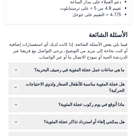
دعم العملاء على مدار الساعة
تقييم 4.8 من 5 ⭐ على ترستبايلوت
4.7/5 ⭐ التقييم على جوجل
الأسئلة الشائعة
فيما يلي بعض الأسئلة الشائعة. إذا كانت لديك أي استفسارات إضافية
أو كنت بحاجة إلى مزيد من التوضيح، يرجى التواصل مع فريقنا عبر
الدردشة الحية أو نموذج الاتصال بنا أو عبر الواتساب.
ما هي ساعات عمل عجلة المئوية في رصيف البحرية؟
تعمل عجلة المئوية من الاثنين إلى الخميس من الساعة 11:00
هل عجلة المئوية مناسبة للأطفال الصغار ولذوي الاحتياجات
إلى 20:00، ومن الجمعة إلى السبت من الساعة 11:00 إلى
الحركية؟
21:00، ويوم الأحد من الساعة 11:00 إلى 19:00 (قد تختلف
نعم، يجب أن يكون الأطفال الذين تتراوح أعمارهم بين 3-11 سنة
الأوقات - يرجى التأكد عند الحجز).
ماذا أتوقع في يوم ركوب عجلة المئوية؟
برفقة راشد يدفع ثمن التذكرة، بينما يركب الأطفال من 0-2
مجانًا. الرحلة مهيأة لاستقبال الكراسي المتحركة، مما يجعلها
ستستمتع برحلة مريحة في كبائن مغلقة ومكيفة الهواء مع
مناسبة للعديد من الزوار ذوي الاحتياجات الحركية.
هل يمكنني إلغاء أو استرداد تذاكر عجلة المئوية؟
تكييف في الصيف وتدفئة في الشتاء، تقدم مناظر خلابة بزاوية
360 درجة لمدينة شيكاغو وبحيرة ميشيغان.
التذاكر غير قابلة للاسترداد ولا يمكن إلغاؤها، لذا تأكد من