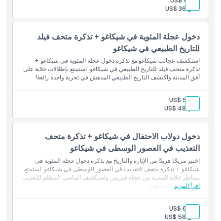
بالغ:
US$ 41
طفل:
US$ 36
كيفية الوصول إلى هناك
دخول عجلة المئوية في شيكاغو + تذكرة متحف فيلد
للتاريخ الطبيعي في شيكاغو
كيفية الاسترداد
استكشف عجائب شيكاغو مع تذكرة دخول عجلة المئوية في شيكاغو +
تذكرة متحف فيلد للتاريخ الطبيعي في شيكاغو. استمتع بإطلالات خلابة على
أفق المدينة واكتشف التاريخ الطبيعي المدهش في تجربة واحدة رائعة!
سياسة الإلغاء
بالغ:
US$ 52
طفل:
US$ 48
دخول دولاب الاحتفال في شيكاغو + تذكرة متحف
التعذيب في العصور الوسطى في شيكاغو
اختبر مزيجًا فريدًا من الإثارة والتاريخ مع تذكرة دخول عجلة المئوية في
شيكاغو + تذكرة متحف التعذيب في العصور الوسطى في شيكاغو. استمتع
بمناظر خلابة للمدينة من عجلة فيريس واستكشف الماضي المظلم للتعذيب
اقرأ المزيد
في العصور الوسطى!
بالغ:
US$ 62
طفل:
US$ 58