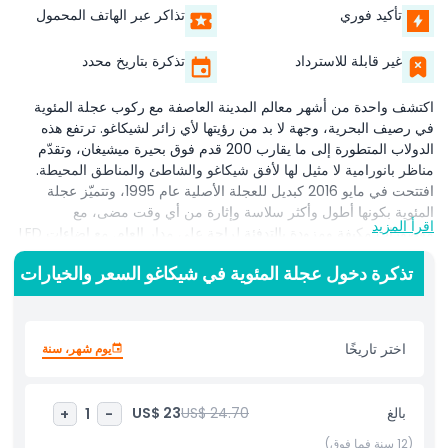
تأكيد فوري
تذاكر عبر الهاتف المحمول
غير قابلة للاسترداد
تذكرة بتاريخ محدد
اكتشف واحدة من أشهر معالم المدينة العاصفة مع ركوب عجلة المئوية
في رصيف البحرية، وجهة لا بد من رؤيتها لأي زائر لشيكاغو. ترتفع هذه
الدولاب المتطورة إلى ما يقارب 200 قدم فوق بحيرة ميشيغان، وتقدّم
مناظر بانورامية لا مثيل لها لأفق شيكاغو والشاطئ والمناطق المحيطة.
افتتحت في مايو 2016 كبديل للعجلة الأصلية عام 1995، وتتميّز عجلة
المئوية بكونها أطول وأكثر سلاسة وإثارة من أي وقت مضى، مع
اقرأ المزيد
مقصورات مكيفة ومزودة بالتدفئة لراحة على مدار العام. مع إضاءات LED
المبهرة، تُعد هذه التحفة الحديثة إضافة رائعة لأفق المدينة خصوصًا ليلاً. تقع
تذكرة دخول عجلة المئوية في شيكاغو السعر والخيارات
في رصيف البحرية، أحد أكثر أماكن الجذب شهرة في شيكاغو، وتناسب
عجلة المئوية الأزواج والعائلات والمصورين الباحثين عن أفضل إطلالات
المدينة. سواء التقطت صورًا تستحق الإنستغرام، أو احتفلت بمناسبة
خاصة، أو استمتعت برحلة مريحة، فإن عجلة المئوية تقدّم منظورًا فريدًا
اختر تاريخًا
يوم شهر، سنة
للمدينة وبحيرة ميشيغان. يحيط بالموقع العديد من أفضل معالم رصيف
البحرية مثل المحلات والمطاعم وجولات القوارب والعروض الحية، مما
يجعلها جزءًا مثاليًا من أي جدول رحلة في شيكاغو. غالبًا ما يُصنّف الزوار
بالغ
US$ 24.70
US$ 23
+
1
-
هذه التجربة كواحدة من أفضل الأنشطة في شيكاغو، لا سيما لمن يريد
الدمج بين رؤية المعالم والترفيه العائلي. لا تفوّت فرصة الاستمتاع بهذه
(12 سنة فما فوق)