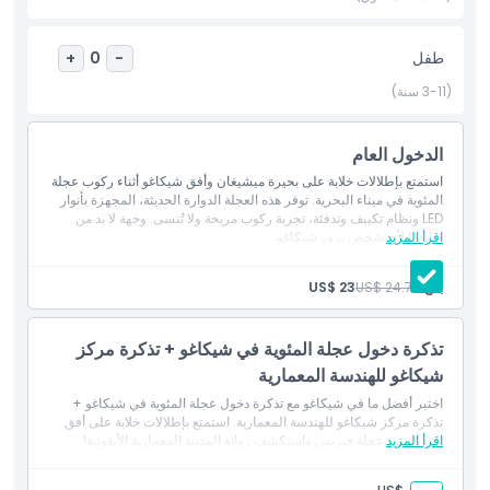
الرحلة التي لا تُنسى. احجز تذاكر عجلة المئوية اليوم وارفع من مستوى
زيارتك إلى آفاق جديدة مع واحدة من أكثر معالم شيكاغو محبوبة.
طفل
+
0
-
(3-11 سنة)
أبرز المعالم
الدخول العام
المتضمنات
استمتع بإطلالات خلابة على بحيرة ميشيغان وأفق شيكاغو أثناء ركوب عجلة
المئوية في ميناء البحرية. توفر هذه العجلة الدوارة الحديثة، المجهزة بأنوار
LED ونظام تكييف وتدفئة، تجربة ركوب مريحة ولا تُنسى. وجهة لا بد من
سياسة الأطفال والبالغين
اقرأ المزيد
زيارتها لأي شخص يزور شيكاغو.
بالغ:
US$ 24.70
US$ 23
الاستثناءات
تذكرة دخول عجلة المئوية في شيكاغو + تذكرة مركز
ساعات العمل
شيكاغو للهندسة المعمارية
اختبر أفضل ما في شيكاغو مع تذكرة دخول عجلة المئوية في شيكاغو +
تذكرة مركز شيكاغو للهندسة المعمارية. استمتع بإطلالات خلابة على أفق
ما يجب معرفته
اقرأ المزيد
المدينة من عجلة فيريس واستكشف روائع المدينة المعمارية الأيقونية!
الموقع