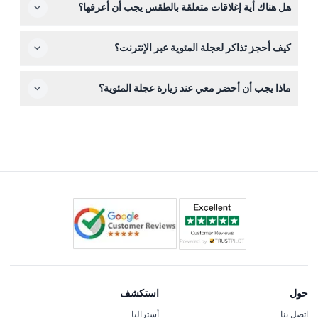
هل هناك أية إغلاقات متعلقة بالطقس يجب أن أعرفها؟
استخدامها في التاريخ والوقت المحجوزين.
قد تُغلق العجلة مؤقتًا بسبب الأحوال الجوية السيئة مثل البرق،
كيف أحجز تذاكر لعجلة المئوية عبر الإنترنت؟
الرياح الشديدة، أو البرد القارس لضمان سلامة الجميع.
يمكنك حجز تذاكرك بسهولة عبر الإنترنت هنا على هذا الموقع
ماذا يجب أن أحضر معي عند زيارة عجلة المئوية؟
باختيار التاريخ والوقت المفضل لديك وإكمال الدفع بأمان.
أحضر تأكيد الحجز وارتدِ ملابس مريحة؛ الكبائن مجهزة للتحكم
في المناخ لذا ستكون مرتاحًا طوال رحلتك بغض النظر عن
الطقس.
حول
استكشف
اتصل بنا
أستراليا