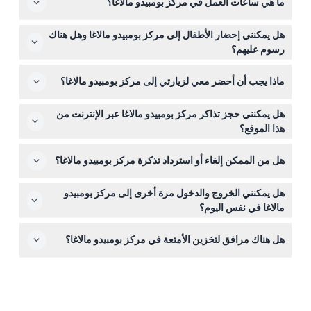
ما هي ساعات العمل في مركز بومبيدو مالاغا؟
مركز بومبيدو مالاغا مفتوح من الساعة 9:30 صباحًا حتى 8:00
هل يمكنني إحضار الأطفال إلى مركز بومبيدو مالاغا وهل هناك
مساءً من الأربعاء إلى الإثنين، مع آخر دخول قبل 30 دقيقة من
رسوم عليهم؟
الإغلاق. مغلق أيام الثلاثاء، 25 ديسمبر، و1 يناير (قد تتغير
نعم، يمكن للأطفال الذين تتراوح أعمارهم بين 0-17 سنة الدخول
المواعيد - يرجى التأكد عند الحجز).
ماذا يجب أن أحضر معي لزيارتي إلى مركز بومبيدو مالاغا؟
إلى مركز بومبيدو مالاغا مجانًا، مما يجعلها تجربة ثقافية رائعة
للعائلة بأكملها.
أحضر تذكرتك الرقمية أو تأكيد الدخول على هاتفك، وقم بتنزيل
هل يمكنني حجز تذاكر مركز بومبيدو مالاغا عبر الإنترنت من
الكتيب الرقمي لجولة ذاتية التوجيه. يُرجى ملاحظة أن العناصر
هذا الموقع؟
مثل الزجاجات، الليزرات، والمواد الخطرة الأخرى ممنوعة.
نعم، يمكنك التحقق من التوفر وحجز تذاكر مركز بومبيدو مالاغا
هل من الممكن إلغاء أو استرداد تذكرة مركز بومبيدو مالاغا؟
مباشرة عبر الإنترنت من هذا الموقع لتجربة حجز سلسة وآمنة.
التذاكر لمركز بومبيدو مالاغا غير قابلة للاسترداد ولا يمكن
هل يمكنني الخروج والدخول مرة أخرى إلى مركز بومبيدو
إلغاؤها، لذا تأكد من خططك قبل الحجز.
مالاغا في نفس اليوم؟
نعم، يمكنك الخروج والعودة في نفس اليوم عن طريق إظهار
هل هناك مرافق لتخزين الأمتعة في مركز بومبيدو مالاغا؟
تذكرتك أو سوار المعصم أو ختم الدخول عند البوابة.
نعم، تتوفر خدمة تخزين أمتعة مجانية، حتى تتمكن من
استكشاف المتحف براحة دون حمل حقائبك.