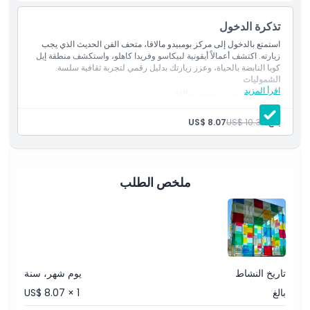
تذكرة الدخول
المتضمنات
استمتع بالدخول إلى مركز بومبيدو مالاقا، متحف الفن الحديث الذي يجب
زيارته. اكتشف أعمالاً أيقونية لبيكاسو وفريدا كاهلو، واستكشف منطقة إيل
كوبا النابضة بالحياة، وعزز زيارتك بدليل رقمي لتجربة ثقافية سلسة.
سياسة الأطفال والبالغين
الشموليات
اقرأ المزيد
الدخول إلى: سنتر بومبيدو مالقة
الدخول إلى جميع المعارض والفعّاليات
الاستثناءات
كتيب رقمي لكل مجموعة يمكن تنزيله على هاتفك
بالغ:
US$ 10.38
US$ 8.07
ساعات العمل
ملخص الطلب
ما يجب معرفته
الموقع
كيفية الوصول إلى هناك
تاريخ النشاط
يوم شهر، سنة
بالغ
US$ 8.07 × 1
سياسة الإلغاء