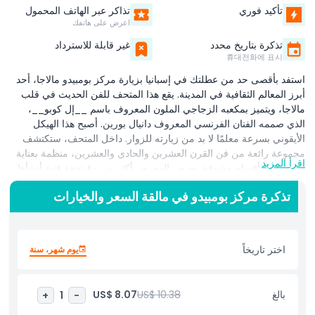
تأكيد فوري
تذاكر عبر الهاتف المحمول
اعرض على هاتفك
تذكرة بتاريخ محدد
غير قابلة للاسترداد
휴대전화에 표시
استفد بأقصى حد من عطلتك في إسبانيا بزيارة مركز بومبيدو مالاجا، أحد
أبرز المعالم الثقافية في المدينة. يقع هذا المتحف للفن الحديث في قلب
مالاجا، ويتميز بمكعبه الزجاجي الملون المعروف باسم __إل كوبو__،
الذي صممه الفنان الفرنسي المعروف دانيال بورين. أصبح هذا الهيكل
الأيقوني بسرعة معلمًا لا بد من زيارته للزوار. داخل المتحف، ستكتشف
مجموعة رائعة من فن القرن العشرين والحادي والعشرين، منظمة بعناية
اقرأ المزيد
في خمسة أقسام مشوقة. يعرض المعرض أكثر من ٨٠ تحفة فنية أنشأها
فنانون عالميون مشهورون مثل فريدا كاهلو، بابلو بيكاسو، وفرناند ليجيه،
تذكرة مركز بومبيدو في مالقة السعر والخيارات
مما يجعله وجهة مثالية لعشاق الفن وهواة التاريخ على حد سواء. يمكن
للزوار استكشاف القاعات حسب وتيرتهم الخاصة وتعزيز زيارتهم بتنزيل
الدليل الرقمي لمركز بومبيدو مالاجا، الذي يوفر رؤى مفصلة حول الأعمال
الفنية والمواضيع. سواء كنت تخطط لرحلة ثقافية أو تبحث عن أفضل
اختر تاريخاً
يوم شهر، سنة
الأشياء التي يمكنك القيام بها في مالاجا، يقدم هذا المتحف النابض بالحياة
تجربة فريدة ولا تُنسى في مشهد الفن المزدهر في إسبانيا.
بالغ
US$ 10.38
US$ 8.07
+
1
-
أبرز المعالم