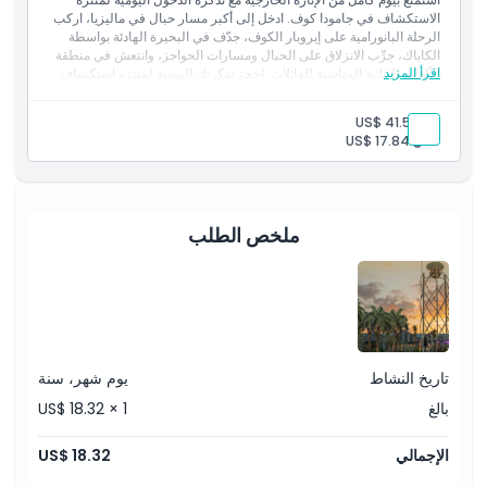
الاستكشاف في جامودا كوف. ادخل إلى أكبر مسار حبال في ماليزيا، اركب
الرحلة البانورامية على إيروبار الكوف، جدّف في البحيرة الهادئة بواسطة
الكاياك، جرِّب الانزلاق على الحبال ومسارات الحواجز، وانتعش في منطقة
اقرأ المزيد
الألعاب المائية المناسبة للعائلات. احجز تذكرتك اليومية لمنتزه استكشاف
جامودا كوف اليوم لأفضل مغامرة في الهواء الطلق وأنشطة عائلية في
سيلانجور.
بالغ:
US$ 41.53
المتضمنات
طفل:
US$ 17.84
للبالغين:
مسار الحبال غوسبمبس، كوڤ أيروبار، الرماية بالقوس،
رماية أهداف الباينتبول، ولعبة حرب الباينتبول.
للأطفال:
مسار الحبال غوسبمبس، كوڤ أيروبار، والدوّارة.
ملخص الطلب
تاريخ النشاط
يوم شهر، سنة
بالغ
US$ 18.32 × 1
الإجمالي
US$ 18.32