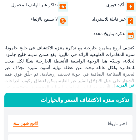
تأكيد فوري
تذاكر عبر الهاتف المحمول
غير قابلة للاسترداد
لا يسمح بالإلغاء
تذكرة بتاريخ محدد
اكتشف أروع مغامرة خارجية مع تذكرة منتزه الاكتشاف في خليج جامودا،
منتزه المغامرات الطبيعية الرائد في ماليزيا. يقع ضمن مدينة خليج جامودا
الخلابة، ويقدّم هذا الوجهة الواسعة للأنشطة الخارجية شيئًا لكل محب
للمغامرة ولكل عائلة تبحث عن عطلة نهاية أسبوع مثيرة. تجدّف عبر
البحيرة الصناعية الصافية في جولة تجديف إرشادية، ثم حلّق فوق قمم
الأشجار على حبل الانزلاق المثير عبر الغابة. يمكن لعشاق ركوب الدراجات
اقرأ المزيد
أن يقطعوا أميالًا من مسارات الدراجات الجبلية المخصصة، متعرّجين عبر
مظلة الغابة المطيرة الوارفة وعلى طول مجاري المياه النقية. تغلّب على
تذكرة منتزه الاكتشاف السعر والخيارات
مسار الحواجز المليء بالأدرينالين واختبر توازنك على ملعب المغامرات
على الحبال العالية، المصمم للأطفال والبالغين على حد سواء. استمتع
بالانتعاش في منطقة اللعب المائي التفاعلية، المزوّدة بأحواض رش
وزلاقات صغيرة لقضاء وقت عائلي ممتع لا ينتهي. مثالي لبناء فرق العمل
اختر تاريخًا
يوم شهر، سنة
للشركات، والرحلات المدرسية، أو يوم ممتع مع الأصدقاء، يضم منتزه
الاكتشاف في خليج جامودا أيضًا مظلات للنزهات ومناطق شواء ومقاهي
في الموقع تقدم الأطباق المحلية المفضلة. مع تذاكر منتزه الاكتشاف في