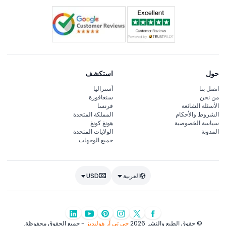
حول
استكشف
اتصل بنا
أستراليا
من نحن
سنغافورة
الأسئلة الشائعة
فرنسا
الشروط والأحكام
المملكة المتحدة
سياسة الخصوصية
هونغ كونغ
المدونة
الولايات المتحدة
جميع الوجهات
العربية
USD
© حقوق الطبع والنشر 2026
جي تي آر هوليديز
- جميع الحقوق محفوظة.