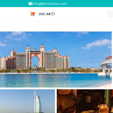
info@jtrholidays.com
USD
/
AR