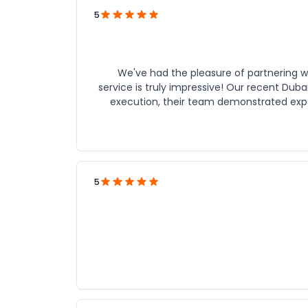
5
We've had the pleasure of partnering wi
service is truly impressive! Our recent Dubai and A
execution, their team demonstrated exper
best of the UAE. Our group's ne
experience. The guides were knowledgeable, friendly, and accommodating, sharing fascinating insights into the
region's history, culture, and arch
landmarks, immerse in local traditions, and indulge in world-cl
dedication to excellence, flexibility, and ge
5
lifelong memories. We highly recommend JTR Holidays to anyone seeking an unforgettable UAE experience.