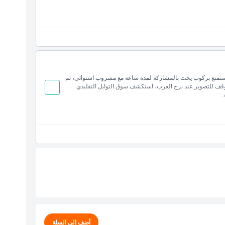
قبال خاص من الفندق بين 8:00–9:00 صباحًا. استمتع بركوب يخت بالمشاركة لمدة ساعة مع مشروب استوائي، ثم
 توقف للتصوير عند برج العرب، استكشف سوق التوابل التقليدي
)
.
ئي.
أضف إلى السلة