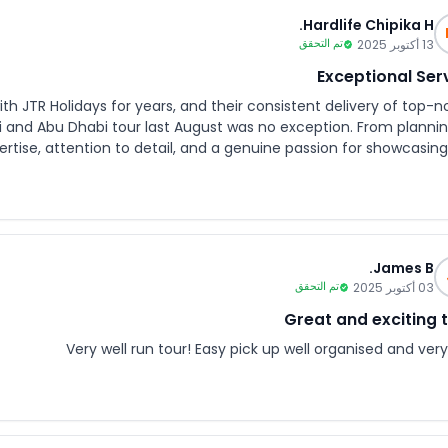
Hardlife Chipika H.
13 أكتوبر 2025
تم التحقق
Exceptional Ser
th JTR Holidays for years, and their consistent delivery of top-n
bu Dhabi tour last August was no exception. From planning to
tise, attention to detail, and a genuine passion for showcasing
eds were meticulously catered to, ensuring a seamless and enjoy
itecture. The itinerary was well-curated, allowing us to explore i
ass cuisine. What sets JTR Holidays apart is their
nuine care for their clients. They truly go above and beyond to c
James B.
03 أكتوبر 2025
تم التحقق
Thank you for another exceptional advent
Great and exciting 
Very well run tour! Easy pick up well organised and ver