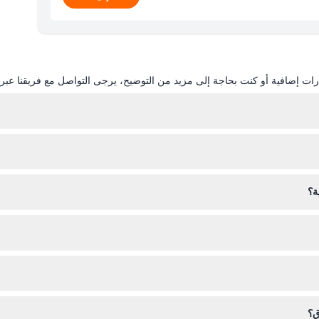
ات إضافية أو كنت بحاجة إلى مزيد من التوضيح، يرجى التواصل مع فريقنا عبر ال
ال هذا الموقع عن طريق اختيار التاريخ المفضل، عدد الضيوف، وإكمال نموذج ا
ة؟
ملابس ذكية وعادية مع ملابس محتشمة خاصة عند زيارة المواقع الثقافية. ولا
ق؟