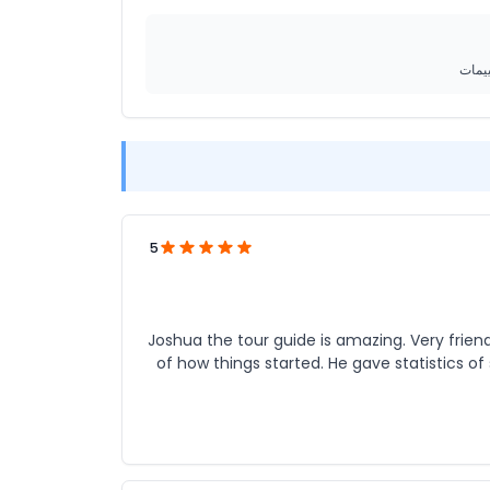
ييمات
5
Joshua the tour guide is amazing. Very friendl
of how things started. He gave statistics o