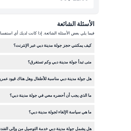
إعادتك إلى الفندق
ملاحظة: قد تتغير أوقات الجولة دون إشعار مسبق.
الأسئلة الشائعة
فيما يلي بعض الأسئلة الشائعة. إذا كانت لديك أي استفسار
كيف يمكنني حجز جولة مدينة دبي عبر الإنترنت؟
يمكنك بسهولة حجز جولة مدينة دبي عبر الإنترنت من خل
متى تبدأ جولة مدينة دبي وكم تستغرق؟
تبدأ الجولات عادة في الصباح حوالي الساعة ٨:٠٠ صباحًا وتستمر حوالي ٤ إلى ٥ ساعات، مع خيار للجولات بعد الظهر التي تبدأ الساعة ٢:٠٠ ظهرًا (قد تتغير - يرجى التأكيد عند الحجز).
هل جولة مدينة دبي مناسبة للأطفال وهل هناك قيود عمري
نعم! يدفع الأطفال من سن ٣ إلى ١١ سعر الأطفال، ومن عمر ١٢ وما فوق يُعتبرون بالغين، والأطفال دون ٣ سنوات يمكنهم الانضمام مجانًا.
ما الذي يجب أن أحضره معي في جولة مدينة دبي؟
احرص على ارتداء أحذية مريحة، وأحضر كاميرا، وارتد 
ما هي سياسة الإلغاء لجولة مدينة دبي؟
يمكنك إلغاء الحجز قبل ٤٨ ساعة لاسترداد المبلغ، مع خصم أي رسوم تحويل. الإلغاءات خلال ٤٨ ساعة أو عدم الحضور ستُحسب رسومها بالكامل.
هل يشمل جولة مدينة دبي خدمة التوصيل من وإلى الفند