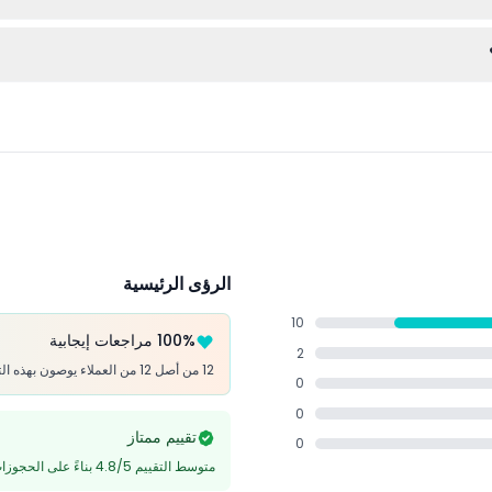
فنادق المشتركة في المواقع المركزية في دبي، لكن يجب على الضيوف المقيمين
معالم السياحية أو نفقات التسوق أو الإكراميات.
الرؤى الرئيسية
10
100% مراجعات إيجابية
2
12 من أصل 12 من العملاء يوصون بهذه التجربة
0
0
تقييم ممتاز
0
متوسط التقييم 4.8/5 بناءً على الحجوزات التي تم التحقق منها