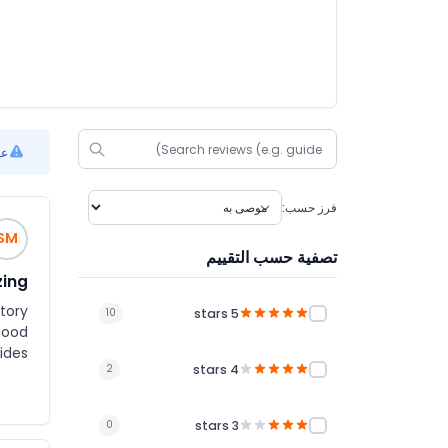
عرض 0
فرز حسب:
SM
تصفية حسب التقييم
zing
story
5 stars
10
good
des.
4 stars
2
3 stars
0