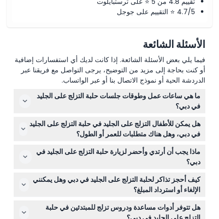
تقييم 4.8 من 5 ⭐ على ترستبايلوت
4.7/5 ⭐ التقييم على جوجل
الأسئلة الشائعة
فيما يلي بعض الأسئلة الشائعة. إذا كانت لديك أي استفسارات إضافية
أو كنت بحاجة إلى مزيد من التوضيح، يرجى التواصل مع فريقنا عبر
الدردشة الحية أو نموذج الاتصال بنا أو عبر الواتساب.
ما هي ساعات عمل وطوقات جلسات حلبة التزلج على الجليد
في دبي؟
حلبة التزلج على الجليد في دبي مفتوحة يوميًا من الساعة 10:00
هل يمكن للأطفال التزلج على الجليد في حلبة التزلج على الجليد
صباحًا حتى 11:45 مساءً، مع عدة جلسات تزلج لمدة ساعة ونصف
في دبي، وهل هناك متطلبات للعمر أو الطول؟
متاحة، بما في ذلك التزلج العام، ليالي الديسكو، وجلسات
يجب أن يكون الأطفال طولهم 100 سم على الأقل للتزلج، ويجب
تساقط الثلوج. تبدأ الجلسة الأخيرة في الساعة 5:00 مساءً
ماذا يجب أن أرتدي وأحضر لزيارة حلبة التزلج على الجليد في
أن يرافق الأطفال دون سن الخامسة شخص بالغ يدفع أجرة.
(قابلة للتغيير - يرجى التأكد عند الحجز).
دبي؟
تُوفر خوذات الأمان مجانًا للأطفال تحت طول 1 متر، وتتطلب
من الأفضل ارتداء ملابس دافئة ومريحة، وجوارب سميكة،
الدراجات الجليدية طولًا أدنى يبلغ 120 سم.
كيف أحجز تذاكر لحلبة التزلج على الجليد في دبي وهل يمكنني
وقفازات للبقاء دافئًا على الجليد. إذا كنت تخطط لاستخدام
الإلغاء أو استرداد المبلغ؟
دراجات IceBykes أو eBykes، يجب ارتداء بنطلونات ضيقة
يمكنك حجز تذاكر حلبة التزلج على الجليد في دبي بسهولة عبر
وأحذية رياضية مغلقة بالكامل—يمنع ارتداء الملابس الطويلة أو
هل تتوفر أدوات مساعدة ودروس تزلج للمبتدئين في حلبة
الإنترنت هنا على هذا الموقع. يرجى ملاحظة أن التذاكر غير قابلة
الفضفاضة.
التزلج على الجليد في دبي؟