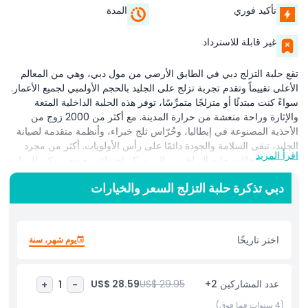
تأكيد فوري
المدة
غير قابلة للاسترداد
تقع حلبة التزلج دبي في الطابق الأرضي من مول دبي، وهي من المعالم
الأعلى تقييماً وتقدم تجربة تزلج على الجليد بالحجم الأولمبي لجميع الأعمار.
سواءً كنت مبتدئًا أو متزلجًا متمرِّسًا، توفر هذه الحلبة الداخلية المتعة
والإثارة وراحة منعشة من حرارة المدينة. مع أكثر من 2000 زوج من
الأحذية المصنوعة في إيطاليا، وحُرّاس ثلج خبراء، وأنظمة متقدمة لصيانة
الجليد، تبقى السلامة والجودة دائمًا على رأس الأولويات. أكثر من مجرد
اقرأ المزيد
تزلج، فقد تحوَّلت حلبة التزلج دبي إلى مركز اجتماعي حيوي. يمكن للزوار
الاستمتاع بليالي الدي جي، جلسات الديسكو، التزلج أثناء تساقط الثلج،
دبي تذكرة حلبة التزلج السعر والخيارات
غولف الجليد، وحتى هوكي الجليد. تقدم أكاديمية التزلج بحلبة دبي
(DIRSA) التي أُطلقت حديثًا تدريبًا احترافيًا للجميع من المبتدئين إلى
المتزلجين الفنيين المتقدمين. تتحول الحلبة أيضًا إلى مكان نابض للاحتفالات
بأعياد الميلاد، والفعاليات المؤسسية، وبثّ المباريات الرياضية الحية، بما
اختر تاريخًا
يوم شهر، سنة
في ذلك مباريات كأس العالم لكرة القدم ودوريات هوكي الإمارات. محاطة
بالمقاهي وخيارات الترفيه، فهي المكان المثالي للعائلات والسياح والسكان
المحليين الباحثين عن تجربة فريدة في وسط مدينة دبي.
عدد المشاركين 2+
US$ 29.95
US$ 28.59
+
1
-
سواء كنت تنزلق على الجليد أو تستمتع بالأجواء الاحتفالية، تعد حلبة التزلج
(4 سنوات فما فوق)