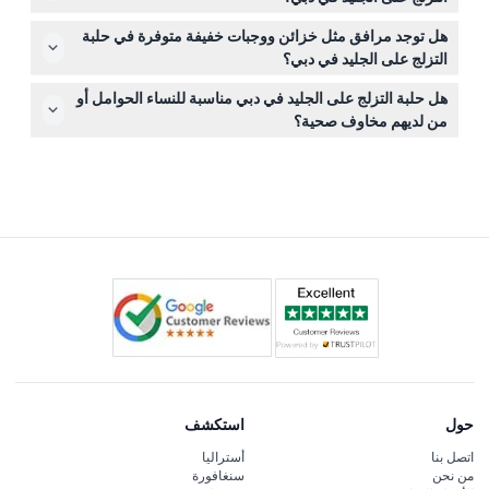
للاسترداد ولا يمكن إلغاؤها تحت أي ظرف.
نعم، تتوفر أدوات مساعدة مثل البطاريق، ورجال الثلج،
هل توجد مرافق مثل خزائن ووجبات خفيفة متوفرة في حلبة
والفقمات للإيجار لمساعدة المبتدئين. كما تُقدم جلسات تدريب
التزلج على الجليد في دبي؟
مهنية، ومن الأفضل الحجز مسبقًا لتأمين مكانك.
تتوفر خزائن للإيجار خلال جلسة التزلج، وهناك بار للوجبات
هل حلبة التزلج على الجليد في دبي مناسبة للنساء الحوامل أو
الخفيفة في الموقع للمرطبات. كما تتوفر مقاعد للمشاهدين
من لديهم مخاوف صحية؟
ليتمكن الأصدقاء والعائلة من متابعة المتعة.
لأسباب تتعلق بالسلامة، لا يُسمح للنساء الحوامل بالتزلج في
حلبة التزلج على الجليد في دبي. إذا كانت لديك أية مخاوف
صحية، يُفضل استشارة طبيب قبل الحجز.
حول
استكشف
اتصل بنا
أستراليا
من نحن
سنغافورة