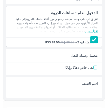
دبي بلحظات لا تُنسى في واحدة من أكثر مواقع المدينة أيقونية.
الدخول العام - ساعات الذروة
أبرز المعالم
انزلق إلى قلب وسط مدينة دبي مع وصول أثناء ساعات الذروة إلى حلبة
التزلج الأيقونية دبي في مول دبي. اختبر إثارة التزلج تحت أضواء مبهرة
وطاقة نابضة بالحياة، مثالية للعائلات أو الأزواج أو المغامرين المنفردين
اقرأ المزيد
الباحثين عن ملاذ منعش في مركز الترفيه بالمدينة
المتضمنات
عدد المشاركين 2+:
US$ 29.95
US$ 28.59
سياسة الأطفال والبالغين
تفضيل وسيلة النقل
غير مناسب لـ
نقل خاص ذهابًا وإيابًا
ساعات العمل
اسم الضيف
ما يجب معرفته
الموقع