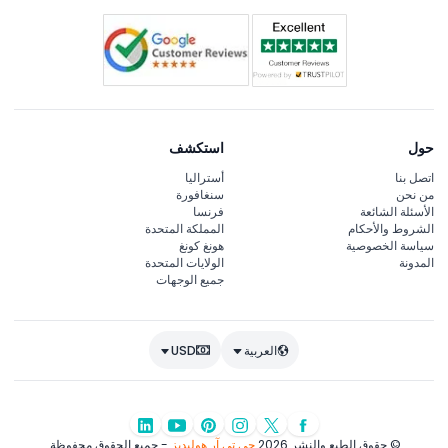
حول
استكشف
اتصل بنا
أستراليا
من نحن
سنغافورة
الأسئلة الشائعة
فرنسا
الشروط والأحكام
المملكة المتحدة
سياسة الخصوصية
هونغ كونغ
المدونة
الولايات المتحدة
جميع الوجهات
العربية
USD
© حقوق الطبع والنشر 2026
جي تي آر هوليديز
- جميع الحقوق محفوظة.