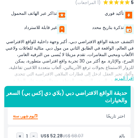
5
(1 المراجعات)
تأكيد فوري
تذاكر عبر الهاتف المحمول
تذكرة بتاريخ محدد
غير قابلة للاسترداد
اكتشف حديقة الواقع الافتراضي دبي، أكبر وجهة داخلية للواقع الافتراضي
في العالم، الواقعة في الطابق الثاني من مول دبي. مثالية للعائلات ولاعبي
الألعاب ومحبي المغامرات، تقدم مزيجًا لا يُنسى من الترفيه الغامر،
المرح، والإثارة. مع أكثر من 30 تجربة واقع افتراضي متطورة، يمكن
للزوار الاستمتاع بجولات ترفع الأدرينالين، ألعاب متعددة اللاعبين تفاعلية،
وألغاز تحير العقل. ادخل إلى قطارات الملاهي الافتراضية التي تتحدى
اقرأ المزيد
الجاذبية، غرف الهروب التي تختبر المنطق، ومعالم تعتمد على المهارة
مصممة لاختبار حواسك. موزعة على مستويين واسعَين، يلبي Play DXB
حديقة الواقع الافتراضي دبي (بلاي دي إكس بي) السعر
جميع الاهتمامات، من مغامرات حافلة بالإثارة إلى رحلات تعليمية عبر
والخيارات
الفضاء والتاريخ والعلوم. يمكن للأطفال والبالغين على حد سواء استكشاف
محاكيات تفاعلية، والتعلم عبر تجارب تعليمية مشوقة، والشعور بإثارة
مغامرات الواقع الافتراضي المثيرة. سواء كنت تبحث عن ترفيه عائلي،
اختر تاريخًا
يوم شهر، سنة
متعة عالية التقنية، أو جرعة من الأدرينالين، تقدم حديقة الواقع الافتراضي
دبي تجربة فريدة حيث يلتقي الخيال بالتقنية. أعد تعريف الواقع، تحدى
حواسك، وادخل عالماً حيث يجتمع الابتكار والترفيه في وجهة لا تُنسى.
بالغ
US$ 68.07
US$ 52.28
+
1
-