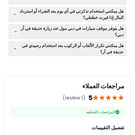
محددة. حديقة في آر مصممة لجميع الأعمار ولكن بعض الألعاب
فقط أحضر نفسك وتأكيد تذكرتك. يوصى بارتداء ملابس وأحذية
قد يكون لها قيود على الطول.
هل يمكنني استخدام تذكرتي في أي يوم بعد الشراء أو استرداد
مريحة، ويمكنك تعبئة أرصدة الألعاب إذا لزم الأمر داخل الحديقة.
المال إذا غيرت خططي؟
التذاكر صالحة فقط للتاريخ المحدد وغير قابلة للاسترداد، ولا
هل يتوفر موقف سيارات في دبي مول عند زيارة حديقة في آر
يُسمح بالإلغاء. يرجى التأكد من خططك قبل الحجز.
دبي؟
نعم، يتوفر موقف سيارات مجاني في دبي مول، مما يجعل زيارة
هل يمكنني تكرار الألعاب أو الركوب بعد استخدام رصيدي في
حديقة في آر دبي مريحة.
حديقة في آر؟
لا، يمكن الوصول إلى كل لعبة أو ركوب مرة واحدة فقط لكل
زيارة باستخدام رصيدك، لذا خطط تجربتك وفقًا لذلك.
مراجعات العملاء
5
(1 review)
المراجعات المُحقّقة
تفصيل التقييمات