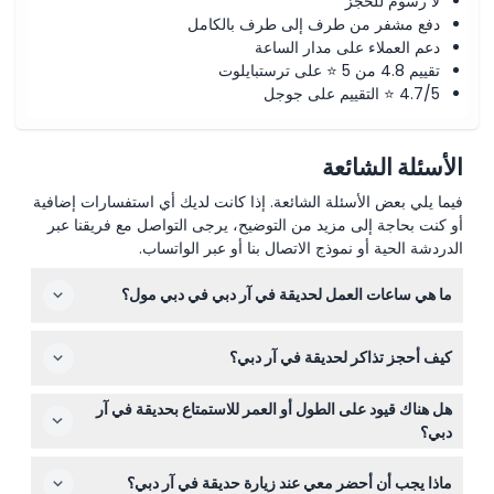
لا رسوم للحجز
دفع مشفر من طرف إلى طرف بالكامل
دعم العملاء على مدار الساعة
تقييم 4.8 من 5 ⭐ على ترستبايلوت
4.7/5 ⭐ التقييم على جوجل
الأسئلة الشائعة
فيما يلي بعض الأسئلة الشائعة. إذا كانت لديك أي استفسارات إضافية
أو كنت بحاجة إلى مزيد من التوضيح، يرجى التواصل مع فريقنا عبر
الدردشة الحية أو نموذج الاتصال بنا أو عبر الواتساب.
ما هي ساعات العمل لحديقة في آر دبي في دبي مول؟
حديقة في آر دبي مفتوحة من الأحد إلى الأربعاء من الساعة
كيف أحجز تذاكر لحديقة في آر دبي؟
10:00 صباحًا حتى 11:00 مساءً، ومن الخميس إلى السبت من
الساعة 10:00 صباحًا حتى 1:00 صباحًا (قد تتغير — يرجى التأكد
يمكنك حجز تذاكرك بسهولة عبر الإنترنت على هذا الموقع للتاريخ
عند الحجز).
هل هناك قيود على الطول أو العمر للاستمتاع بحديقة في آر
الذي ترغب في الزيارة فيه. تأكد من اختيار الألعاب وخيارات
دبي؟
الائتمان المفضلة لديك أثناء عملية الحجز.
نعم، يجب أن يكون البالغون أطول من 120 سم لاستخدام معظم
ماذا يجب أن أحضر معي عند زيارة حديقة في آر دبي؟
الألعاب، بينما يمكن للأطفال تحت 120 سم استخدام تجارب