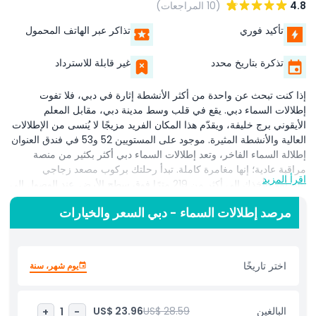
4.8
(10 المراجعات)
تأكيد فوري
تذاكر عبر الهاتف المحمول
تذكرة بتاريخ محدد
غير قابلة للاسترداد
إذا كنت تبحث عن واحدة من أكثر الأنشطة إثارة في دبي، فلا تفوت
إطلالات السماء دبي. يقع في قلب وسط مدينة دبي، مقابل المعلم
الأيقوني برج خليفة، ويقدّم هذا المكان الفريد مزيجًا لا يُنسى من الإطلالات
العالية والأنشطة المثيرة. موجود على المستويين 52 و53 في فندق العنوان
إطلالة السماء الفاخر، وتعد إطلالات السماء دبي أكثر بكثير من منصة
مراقبة عادية؛ إنها مغامرة كاملة. تبدأ رحلتك بركوب مصعد زجاجي
اقرأ المزيد
بانورامي يأخذك إلى أكثر من 219 مترًا فوق سطح الأرض. عند الوصول إلى
القمة، سر بين أرضية زجاجية مذهلة بطول 25 مترًا تمنحك إطلالات
مرصد إطلالات السماء - دبي السعر والخيارات
تخطف الأنفاس على أفق دبي، وعلى برج خليفة، وعلى الساحل المتلألئ.
تضم إطلالات السماء ثلاث معالم لا بد من تجربتها. يتيح الانزلاق الزجاجي
الانزلاق بين الطوابق داخل أنبوب زجاجي شفاف، بينما يوفر المشي على
الحافة نزهة بدون استخدام اليدين على الحافة الخارجية للمبنى، وهو مثالي
اختر تاريخًا
يوم شهر، سنة
لمن يبحثون عن الإثارة! يمكن الوصول إليه بسهولة عبر مترو دبي وقريب
من مول دبي، تجمع إطلالات السماء دبي بين الأدرينالين والرفاهية وبعض
من أفضل الإطلالات البانورامية في دبي، مما يجعلها وجهة رئيسية للسياح
البالغين
US$ 28.59
US$ 23.96
+
1
-