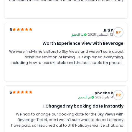
also gave me step by step guidance for arrival and safety
instructions, so I wasn’t confused at any point. The walk itself
was thrilling, and the views were unbeatable
5
Riti P.
RP
12 أغسطس 2025
تم التحقق
Worth Experience View with Beverage
We were first-time visitors to Sky Views and weren’t sure about
ticket redemption or timing. JTR explained everything,
including how to use e-tickets and the best spots for photos.
The complimentary drinks were a nice touch, and the sunset
view was unforgettable.
5
phoebe R.
PR
14 مايو 2025
تم التحقق
I Changed my booking date instantly
We had to change our booking date for the Sky Views with
Beverage Ticket, and I wasn’t sure what to do as I already
have paid, so I reached out to JTR Holidays via live chat, and
the agent updated our booking in just a few minutes while