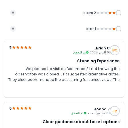
2 stars
0
1 star
0
5
Brian C.
BC
01 أكتوبر 2025
تم التحقق
Stunning Experience
We planned to visit on December 31, not knowing the
observatory was closed. JTR suggested alternative dates.
They also recommended the best timing for sunset views. The
experience on the new date in October was perfect
5
Joana R.
JR
28 سبتمبر 2025
تم التحقق
Clear guidance about ticket options