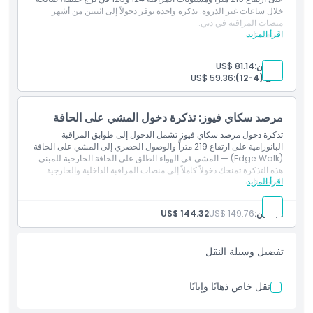
خلال ساعات غير الذروة. تذكرة واحدة توفر دخولاً إلى اثنتين من أشهر
منصات المراقبة في دبي.
اقرأ المزيد
المتضمنات
دخول مرصد سكاي فيوز (الطابقان 52 و53)
دخول برج خليفة (المستويان 124 و125)
البالغين:
US$ 81.14
صالح خلال ساعات غير الذروة
طفل (4-12):
US$ 59.36
إطلالات بانورامية 360° من كلتا منصتي المراقبة
مرصد سكاي فيوز: تذكرة دخول المشي على الحافة
تذكرة دخول مرصد سكاي فيوز تشمل الدخول إلى طوابق المراقبة
البانورامية على ارتفاع 219 متراً والوصول الحصري إلى المشي على الحافة
(Edge Walk) — المشي في الهواء الطلق على الحافة الخارجية للمبنى.
هذه التذكرة تمنحك دخولاً كاملاً إلى منصات المراقبة الداخلية والخارجية.
اقرأ المزيد
المتضمنات
دخول مرصد سكاي فيوز (الطابقان 52 و53)
الوصول إلى المشي على الحافة (المشي في الهواء الطلق على ارتفاع
البالغين:
US$ 149.76
US$ 144.32
219م)
إطلالات بانورامية 360° على أفق دبي
تفضيل وسيلة النقل
نقل خاص ذهابًا وإيابًا