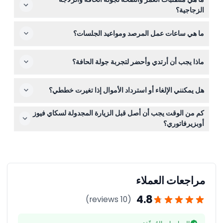
فقط اختر التاريخ والتجربة المفضلة لديك، ثم اتبع خطوات الدفع
الزجاجية؟
البسيطة لتأمين زيارتك.
للجولة على الحافة والزلاجة الزجاجية، يجب أن يكون عمرك بين
ما هي ساعات عمل المرصد ومواعيد الجلسات؟
12 و65 سنة، وأن تزن بين 50 و100 كجم، وأن يكون طولك بين
130 و210 سم. الضيوف تحت 18 سنة بحاجة إلى توقيع ولي أمر
المرصد والزلاجة الزجاجية مفتوحان يوميًا من الساعة 10:00
أو وصي على إذن جولة الحافة.
ماذا يجب أن أرتدي وأحضر لتجربة جولة الحافة؟
صباحًا حتى 9:00 مساءً، بينما جولة الحافة تعمل يوميًا من 11:00
صباحًا حتى 6:30 مساءً. (عرضة للتغيير - يرجى التأكد عند
ارتدِ ملابس مريحة ومحتشمة وتجنب الأوشحة الفضفاضة أو
الحجز)
هل يمكنني الإلغاء أو استرداد الأموال إذا تغيرت خططي؟
القبعات أو أي أشياء قد تطير مع الريح. يُنصح بارتداء أحذية
مغلقة وأحضِر هوية تحمل صورة للتحقق عند الدخول.
التذاكر غير قابلة للاسترداد ولا يمكن إلغاؤها تحت أي ظرف، لذا
كم من الوقت يجب أن أصل قبل الزيارة المجدولة لسكاي فيوز
يرجى التأكد من ثبات خططك قبل الحجز.
أوبزيرفاتوري؟
من الأفضل الوصول قبل موعد الحجز ب30 دقيقة على الأقل
لتسهيل إجراءات الدخول والاستمتاع بالتجربة بدون استعجال.
مراجعات العملاء
4.8
(10 reviews)