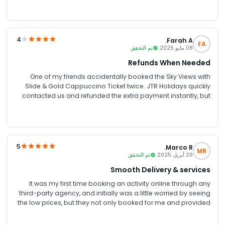
explaining the best timing for sunset views. now we book
every activity in dubai through them.
4
Farah A.
FA
08 مايو 2025
تم التحقق
Refunds When Needed
One of my friends accidentally booked the Sky Views with
Slide & Gold Cappuccino Ticket twice. JTR Holidays quickly
contacted us and refunded the extra payment instantly, but
the bank takes almost a week to provide the money back,
5
Marco R.
MR
29 أبريل 2025
تم التحقق
Smooth Delivery & services
It was my first time booking an activity online through any
third-party agency, and initially was a little worried by seeing
the low prices, but they not only booked for me and provided
tickets instantl,y but also suggested some good times and
spots for good photography