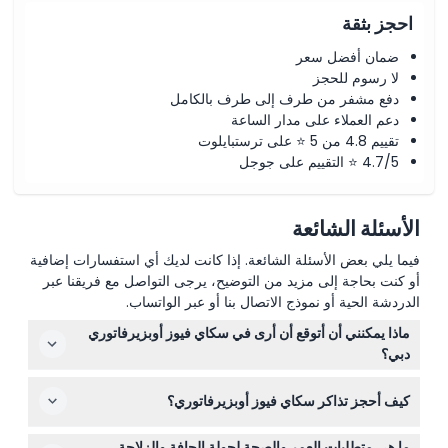
احجز بثقة
ضمان أفضل سعر
لا رسوم للحجز
دفع مشفر من طرف إلى طرف بالكامل
دعم العملاء على مدار الساعة
تقييم 4.8 من 5 ⭐ على ترستبايلوت
4.7/5 ⭐ التقييم على جوجل
الأسئلة الشائعة
فيما يلي بعض الأسئلة الشائعة. إذا كانت لديك أي استفسارات إضافية
أو كنت بحاجة إلى مزيد من التوضيح، يرجى التواصل مع فريقنا عبر
الدردشة الحية أو نموذج الاتصال بنا أو عبر الواتساب.
ماذا يمكنني أن أتوقع أن أرى في سكاي فيوز أوبزيرفاتوري
دبي؟
ستتمتع بإطلالات بانورامية خلابة بزاوية 360 درجة على برج
كيف أحجز تذاكر سكاي فيوز أوبزيرفاتوري؟
خليفة، وسط مدينة دبي، والخليج العربي من ارتفاع 219 مترًا.
من النقاط البارزة المشي على أرضية زجاجية معلقة بطول 25
يمكنك حجز تذاكرك بسهولة عبر الإنترنت هنا على هذا الموقع.
مترًا وتحديات اختيارية مثل الزلاجة الزجاجية أو جولة الحافة.
ما هي متطلبات العمر والصحة لجولة الحافة والزلاجة