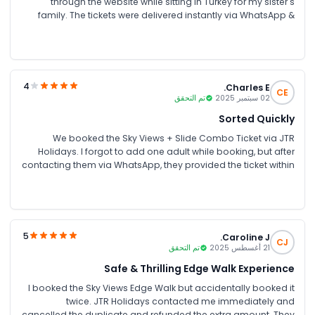
through the website while sitting in Turkey for my sister's
family. The tickets were delivered instantly via WhatsApp &
email, and the agent guided us through every detail. We had
a minor confusion about the glass floor access, but the
agent Mr Rizwan clarified everything quickly.
4
Charles E.
CE
02 سبتمبر 2025
تم التحقق
Sorted Quickly
We booked the Sky Views + Slide Combo Ticket via JTR
Holidays. I forgot to add one adult while booking, but after
contacting them via WhatsApp, they provided the ticket within
minutes, thanks to their prompt online support.
5
Caroline J.
CJ
21 أغسطس 2025
تم التحقق
Safe & Thrilling Edge Walk Experience
I booked the Sky Views Edge Walk but accidentally booked it
twice. JTR Holidays contacted me immediately and
cancelled the duplicate and refunded the extra amount. They