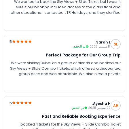
We wanted to book the Sky Views + Slide Ticket, but I wasn’t
sure if our booking included access to the glass floor and
other attractions. I contacted JTR Holidays, and they clarified
everything clearly. We enjoyed the slide and breathtaking city
views. Everything went well thanks to their prompt support.
5
Sarah L.
SL
17 سبتمبر 2025
تم التحقق
Perfect Package for Our Group Trip
We were visiting Dubai as a group of friends and booked our
Sky Views + Slide Combo Tickets, which offered a discounted
group price and was affordable. We also hired a private
transportation service through them
5
Ayesha H.
AH
09 سبتمبر 2025
تم التحقق
Fast and Reliable Booking Experience
I booked 4 tickets for the Sky Views + Slide Combo Ticket