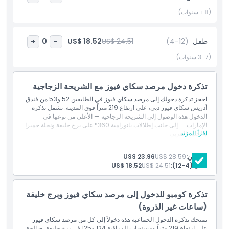
والسكان المحليين على حد سواء.
(8+ سنوات)
أبرز المعالم
طفل
(4-12)
US$ 24.51
US$ 18.52
+
0
-
(3-7 سنوات)
المتضمنات
تذكرة دخول مرصد سكاي فيوز مع الشريحة الزجاجية
سياسة الأطفال والبالغين
احجز تذكرة دخولك إلى مرصد سكاي فيوز في الطابقين 52 و53 من فندق
أدريس سكاي فيوز دبي، على ارتفاع 219 متراً فوق المدينة. تشمل تذكرة
الدخول هذه الوصول إلى الشريحة الزجاجية — الأعلى من نوعها في
ما يجب معرفته
الإمارات — إلى جانب إطلالات بانورامية 360° على برج خليفة ونخلة جميرا
اقرأ المزيد
والخليج العربي.
المتضمنات
الموقع
دخول مرصد سكاي فيوز (الطابقان 52 و53)
البالغين:
US$ 28.59
US$ 23.96
الوصول إلى الشريحة الزجاجية (جولة واحدة مشمولة)
طفل (4-12):
US$ 24.51
US$ 18.52
إطلالات بانورامية 360° على أفق دبي
سياسة الإلغاء
تذكرة كومبو للدخول إلى مرصد سكاي فيوز وبرج خليفة
(ساعات غير الذروة)
تمنحك تذكرة الدخول الجماعية هذه دخولاً إلى كل من مرصد سكاي فيوز
على ارتفاع 219 متراً ومستويات المراقبة 124 و125 في برج خليفة، صالحة