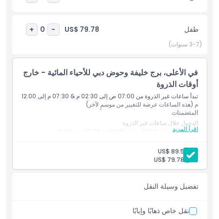
أسماك القرش. بطول 51 مترًا وعرض 20 مترًا وارتفاع 11 مترًا، يعد
الأكواريوم بتجربة لا تنتهي من التشويق.
طفل
US$ 79.78
+
0
-
أبرز المعالم
(3-7 سنوات)
المتضمنات
في الأعلى، برج خليفة وحوض دبي للأحياء المائية - خارج
أوقات الذروة
تبدأ ساعات غير الذروة من 07:00 ص إلى 02:30 م & 07:30 م إلى 12:00
سياسة الأطفال والبالغين
م (هذه الساعات عرضة للتغيير من موسمٍ لآخر)
المتضمنات
الدخول خلال ساعات غير الذروة
الاستثناءات
اقرأ المزيد
الدخول متاح من 07:00 ص – 02:30 م و07:30 م – 12:00 ص
قد تختلف الساعات باختلاف الموسم
بالغ:
US$ 89.58
غير مناسب لـ
طفل:
US$ 79.78
ساعات العمل
تفضيل وسيلة النقل
نقل خاص ذهابًا وإيابًا
ما يجب معرفته