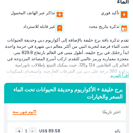
الماء
تأكيد فوري
تذاكر عبر الهاتف المحمول
تذكرة بتاريخ محدد
غير قابلة للاسترداد
تقدم تذكرة باقة برج خليفة بالإضافة إلى أكواريوم دبي وحديقة الحيوانات
تحت الماء فرصة لتجربة اثنين من أكثر معالم دبي شهرة في حزمة واحدة.
ابدأ رحلتك في برج خليفة، أطول مبنى في العالم بارتفاع 829.8 متر،
معجزة معمارية ورمز عالمي للتقدم. اركب أسرع المصاعد المزدوجة في
العالم إلى الطابقين 124 و125، حيث يمكنك التمتع بإطلالات بانورامية
بزاوية 360 درجة على دبي من الشرفات الخارجية، واستخدام تلسكوبات
اقرأ المزيد
متقدمة، والاستمتاع بتجارب غامرة مثل دبي، "نظرة الصقر"، التصوير على
خلفية خضراء، والواقع الافتراضي إلى القمة. يتميز الطابق 125، على
برج خليفة + الأكواريوم وحديقة الحيوانات تحت الماء
ارتفاع 456 مترًا، بديكور مشربية عربية لإضفاء لمسة ثقافية. تابع مغامرتك
السعر والخيارات
في أكواريوم دبي وحديقة الحيوانات تحت الماء، الذي يضم حوضًا سعة 10
ملايين لتر، واحدًا من أكبر الأكواريومات المعلقة في العالم، ويحتوي على
أكثر من 140 نوعًا وأكثر من 300 سمك قرش وشفنين، بما في ذلك أكبر
اختر تاريخًا
يوم شهر، سنة
مجموعة في العالم من أسماك القرش الرملية. امشِ عبر النفق البالغ
طوله 48 مترًا لمشاهدة تحت الماء بزاوية 270 درجة، اركب قاربًا بقاع
زجاجي، أو اختر إضافات مثيرة مثل الغطس داخل قفص والغوص مع
بالغ
US$ 89.58
+
1
-