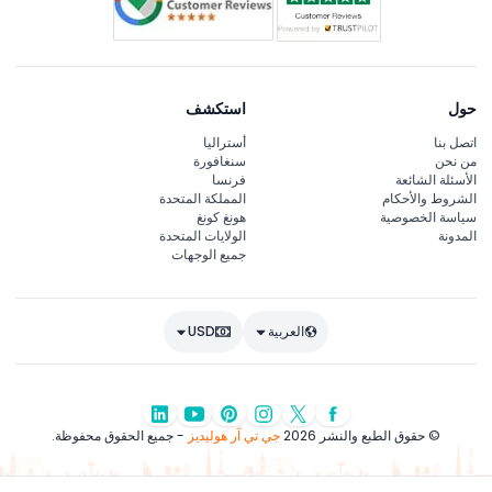
حول
استكشف
اتصل بنا
أستراليا
من نحن
سنغافورة
الأسئلة الشائعة
فرنسا
الشروط والأحكام
المملكة المتحدة
سياسة الخصوصية
هونغ كونغ
المدونة
الولايات المتحدة
جميع الوجهات
العربية
USD
© حقوق الطبع والنشر 2026
جي تي آر هوليديز
- جميع الحقوق محفوظة.