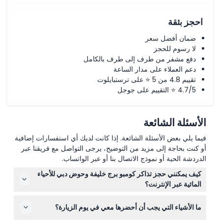
احجز بثقة
ضمان أفضل سعر
لا رسوم للحجز
دفع مشفر من طرف إلى طرف بالكامل
دعم العملاء على مدار الساعة
تقييم 4.8 من 5 ⭐ على ترستبايلوت
4.7/5 ⭐ التقييم على جوجل
الأسئلة الشائعة
فيما يلي بعض الأسئلة الشائعة. إذا كانت لديك أي استفسارات إضافية
أو كنت بحاجة إلى مزيد من التوضيح، يرجى التواصل مع فريقنا عبر
الدردشة الحية أو نموذج الاتصال بنا أو عبر الواتساب.
كيف يمكنني حجز تذاكر كومبو برج خليفة وحوض دبي للأحياء
المائية عبر الإنترنت؟
يمكنك حجز تذاكر كومبو برج خليفة وحوض دبي للأحياء المائية
ما الأشياء التي يجب أن أحضرها معي في يوم الزيارة؟
بسهولة عبر هذا الموقع الإلكتروني. فقط اختر التاريخ والوقت
المفضلين لديك أثناء عملية الحجز لضمان مكانك.