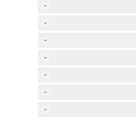
اجات الحركية.
غير قابلة للتحويل، لذا تأكد من صحة التاريخ والوقت
يار جمبسوت مصمم، أحذية ذات كعب عالي، أو فساتين
ًا مذهلًا يستمر 90 دقيقة يتضمن ألعابًا هوائية، مؤثرات مسرحية متقدمة، ومسرحًا مائيًا يحتوي على أكثر من