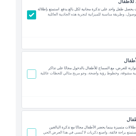
 للأطفال
 يحصل طفل واحد على تذكرة مجانية لكل بالغ يدفع. استمتع بإطلالة
ل، وطريقة مناسبة للميزانية لتجربة هذه الجاذبية العائلية
فع
أطفال
توازنة للعرض، مع السماح للأطفال بالدخول مجانًا على تذاكر
حية مشوقة، وخطوط رؤية واضحة، وجو مريح مثالي للحظات عائلية
نة
طفال
طلالات متميزة بينما يحضر الأطفال مجانًا مع تذكرة البالغين
تمتع براحة فائقة، واصنع ذكريات لا تُنسى في هذا العرض الحي