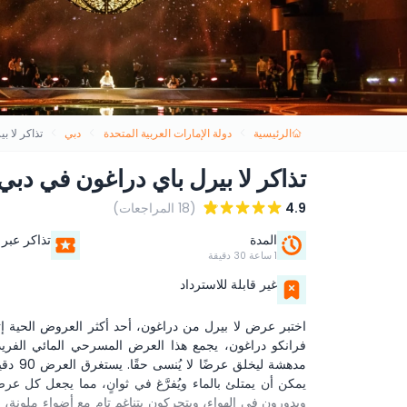
الرئيسية
دولة الإمارات العربية المتحدة
دبي
تذاكر لا ب
تذاكر لا بيرل باي دراغون في دبي
4.9
(18 المراجعات)
المدة
تذاكر عبر 
1 ساعة 30 دقيقة
غير قابلة للاسترداد
اختبر عرض لا بيرل من دراغون، أحد أكثر العروض الحية إثار
فرانكو دراغون، يجمع هذا العرض المسرحي المائي الفريد
يمكن أن يمتلئ بالماء ويُفرَّغ في ثوانٍ، مما يجعل كل ع
ويدورون في الهواء، ويتحركون بتناغم تام مع أضواء ملونة، و