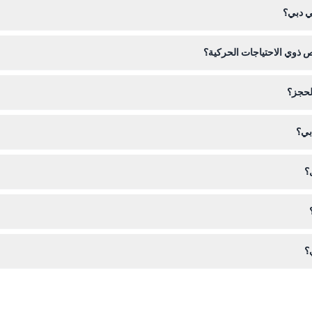
في دبي؟
الأحد والاثنين (قابل للتغيير — يرجى التأكد عند الحجز).
اص ذوي الاحتياجات الحركية؟
عد ومرافق مناسبة للكراسي المتحركة، مما يجعله مناسبًا للضيوف ذوي الاحتي
لحجز؟
ذا الموقع. يرجى ملاحظة أن التذاكر غير قابلة للاسترداد، وغير قابلة للتعديل، و
بي؟
ي الرجال بنطلونات شينو وقميص كاجوال أو بدلة مفصلة، بينما يمكن للنساء اخت
؟
يل بالفيديو ممنوع تمامًا لحماية تجربة العرض الفريدة.
احضر تذكرتك (مطبوعة أو رقمية) وبطاقة هوية صالحة إذا لزم الأمر. توقع عرض
؟
المكان سهل الوصول إليه عبر التاكسي أو خدمات النقل التشاركي لراحتك.