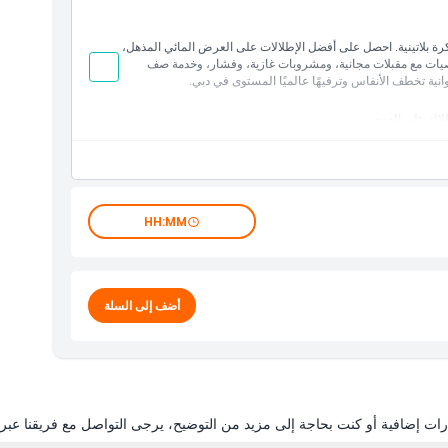
الشخصيات، مما يعني أن مقعدك سيكون في هذا القسم.
ل المقاعد المتاحة ضمن فئة كبار الشخصيات لك.
كرة بلاتينية. احصل على أفضل الإطلالات على العرض المائي المذهل،
ات مع مقبلات شهية ومشروبات غير كحولية
صيات مع مقبلات مجانية، ومشروبات غازية، وفشار، وخدمة صف
نطقة البضائع.
انية تخطف الأنفاس وترفيهًا عالميًا المستوى في دبي.
ولة أو استرداد المبالغ في حال التغيب.
لالة على العرض
ت مع مقبلات ومشروبات غازية
كان
رجات الراحة والخدمة
بهلوانية والتأثيرات روعةً في لا بيرل
HH:MM
أضف إلى السلة
ات إضافية أو كنت بحاجة إلى مزيد من التوضيح، يرجى التواصل مع فريقنا عبر ال