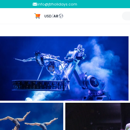
info@jtrholidays.com
USD
/
AR