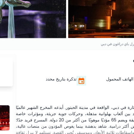
يرل باي دراغون في دبي
الهاتف المحمول
تذكرة بتاريخ محدد
ة في دبي، الواقعة في مدينة الحبتور. أبدعه المخرج الشهير عالميًا
 بين ألعاب بهلوانية مذهلة، وحركات جوية جريئة، ومؤثرات خاصة
مدهشة ليخلق عرضًا لا يُنسى حقًا. يستغرق العرض 90 دقيقة ويضم 65 مؤديًا موهوبًا من أكثر من 20 دولة. المسرح فريد جدًا؛
رض أكثر درامية. شاهد بدهشة بينما يغوص المؤدون من منصات عالية،
إسقاطات ثلاثية الأبعاد، وموسيقى تُحيي القصة. تستلهم لا بيرل ثقافة