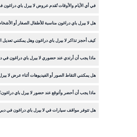
في أي الأيام والأوقات تُقدم عروض لا بيرل باي دراغون 
تستضيف لا بيرل عروضًا من الثلاثاء إلى السبت مع عرضين كل مساء في الساعة 6:30 مساءً و9:00 مساءً. المسرح مغلق أيام 
هل لا بيرل باي دراغون مناسبة للأطفال الصغار أو الأشخ
لا يُسمح للأطفال تحت سن عامين، لكن العرض يوفر مقا
كيف أحجز تذاكر لا بيرل باي دراغون وهل يمكنني تعديل ا
يمكنك بسهولة حجز تذاكر لا بيرل عبر الإنترنت هنا على ه
ماذا يجب أن أرتدي عند حضوري لا بيرل باي دراغون في د
قبل التأكيد.
اللباس المطلوب هو الكاجوال الأنيق - غالبًا ما يرتد
هل يمكنني التقاط الصور أو الفيديوهات أثناء عرض لا بيرل
رائعة لسهرتهم.
يسمح بالتقاط الصور مع الفلاش أثناء العرض، ولكن التسج
ماذا يجب أن أحضر وأتوقع عند حضور لا بيرل باي دراغون؟
هل تتوفر مواقف سيارات في لا بيرل باي دراغون في دبي
2.5 مليون لتر من الماء، وكل ذلك في أجواء مسرحية مريحة.
نعم، هناك مواقف سيارات مدفوعة مريحة في الموقع، و