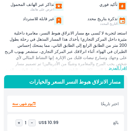
تأكيد فوري
تذاكر عبر الهاتف المحمول
اعرض على هاتفك
تذكرة بتاريخ محدد
غير قابلة للاسترداد
التاريخ المحدد
استعد لتجربة لا تُنسى مع مسار الانزلاق هبوط النسر، مغامرة داخلية
مثيرة داخل المركز التجاري! يأخذك هذا المسار المذهل في رحلة بطول
200 متر من الطابق الرابع إلى الطابق الثاني، مما يمنحك إحساس
الطيران في الهواء. أثناء انزلاقك عبر المركز التجاري، ستشعر بهبوب الريح
على وجهك وتسارع نبضات قلبك من الإثارة. إنها النشاط المثالي لأي
شخص يحب المرح والمغامرة وشيئًا من الأدرينالين! تم تصميم مسار
اقرأ المزيد
الانزلاق هبوط النسر لكل من الباحثين عن المغامرة والزوار العاديين الذين
يرغبون بتجربة شيء جديد وفريد. سواء كنت تتسوق أو تقضي وقتًا مع
مسار الانزلاق هبوط النسر السعر والخيارات
الأصدقاء أو تستكشف المركز التجاري فقط، يضيف هذا المسار لمسة
خاصة ليومك. إنه آمن ومثير وفريد من نوعه حقًا. مثالي للعائلات أو الأزواج
أو مجموعات الأصدقاء، يقدم هذا الركوب طريقة جديدة لتجربة المركز
التجاري كما لم تفعل من قبل. لذا، إذا كنت تبحث عن مغامرة داخلية
اختر تاريخًا
يوم شهر، سنة
مثيرة، فلا تفوّت فرصتك للتحليق في الهواء على مسار الانزلاق هبوط
النسر. إنها تجربة لا بد من تجربتها ستترك لك ذكريات دائمة وصورًا رائعة!
بالغ
US$ 10.99
+
1
-