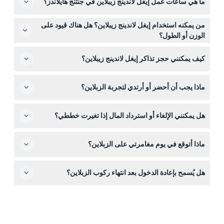
ما هي ساعات عمل إيغل لاندينج زيبلاين في جنتنج هايلاندز؟
إيغل لاندينج زيبلاين مفتوح يوميًا من الساعة 10:00 صباحًا حتى
من يمكنه استخدام إيغل لاندينج زيبلاين؟ هل هناك قيود على
10:00 مساءً، لذا يمكنك الاستمتاع بهذه المغامرة المثيرة في
الوزن أو الطول؟
الأماكن المغلقة في أي وقت خلال هذه الساعات (قد تتغير
لركوب إيغل لاندينج زيبلاين، يجب أن يتراوح وزن المشاركين بين
المواعيد — يرجى التأكيد عند الحجز).
كيف يمكنني حجز تذاكر إيغل لاندينج زيبلاين؟
35 كجم و90 كجم وأن يكون طولهم بين 100 سم و175 سم.
يمكنك بسهولة حجز تذاكرك عبر الإنترنت هنا على هذا الموقع
ماذا يجب أن أحضر أو أرتدي لتجربة الزبلاين؟
أثناء عملية الحجز — فقط اختر التاريخ والوقت المفضلين لديك.
ارتدِ ملابس مريحة وأحذية مغلقة مناسبة لمغامرة نشطة،
هل يمكنني الإلغاء أو استرداد المال إذا تغيرت خططي؟
واحضر بطاقة هوية صالحة إذا طُلب التحقق من المشاركين.
تذاكر إيغل لاندينج زيبلاين غير قابلة للاسترداد ولا يمكن إلغاؤها،
ماذا أتوقع في يوم مغامرتي على الزبلاين؟
لذا يرجى التأكد من تاريخ ووقت الحجز قبل الشراء.
عند الوصول، ستحتاج إلى ملء استمارة إقرار وقد تخضع لاختبار
هل يُسمح بإعادة الدخول بعد انتهاء ركوب الزبلاين؟
أسئلة متكررة قصير؛ توفر التجربة رحلة مثيرة بطول 200 متر
من الطابق الرابع إلى الطابق الأول داخل مول سكاي أفينيو، مما
لا، لا يُسمح بإعادة الدخول بعد مغادرتك مكان الزبلاين، لذا تأكد
يتيح مناظر جوية خلابة.
من التخطيط لزيارتك وفقًا لذلك.