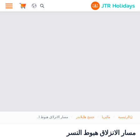
le Search Opener Icon
الرئيسية
ماليزيا
جنتنج هايلاندز
مسار الانزلاق هبوط النسر
مسار الانزلاق هبوط النسر