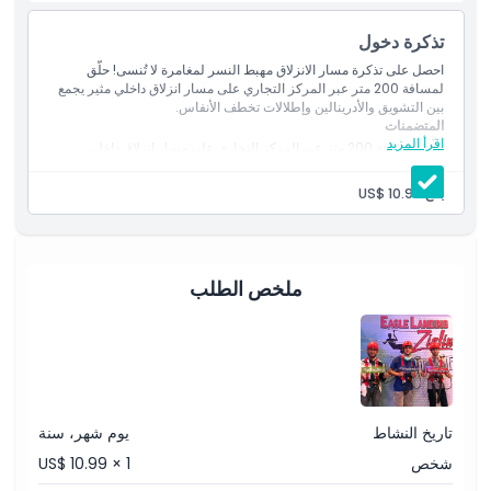
أبرز المعالم
تذكرة دخول
المتضمنات
احصل على تذكرة مسار الانزلاق مهبط النسر لمغامرة لا تُنسى! حلّق
لمسافة 200 متر عبر المركز التجاري على مسار انزلاق داخلي مثير يجمع
بين التشويق والأدرينالين وإطلالات تخطف الأنفاس.
المتضمنات
سياسة الأطفال والبالغين
اقرأ المزيد
حلّق لمسافة 200 متر عبر المركز التجاري على مسار انزلاق داخلي
مثير.
اشعر بالإثارة واستمتع بمغامرة ممتعة لا تُنسى.
الاستثناءات
بالغ:
US$ 10.99
ساعات العمل
ملخص الطلب
ما يجب معرفته
الموقع
تاريخ النشاط
يوم شهر، سنة
كيفية الوصول إلى هناك
شخص
US$ 10.99 × 1