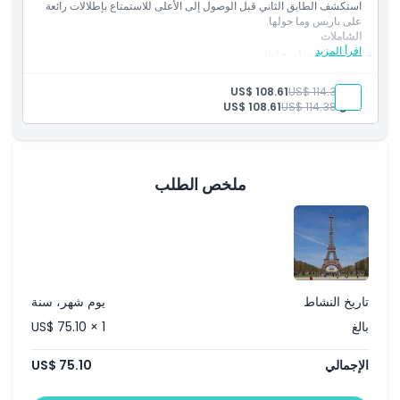
استكشف الطابق الثاني قبل الوصول إلى الأعلى للاستمتاع بإطلالات رائعة
على باريس وما حولها.
الشاملات
اقرأ المزيد
دخول محجوز لبرج إيفل
الوصول بالمصعد إلى الطابق الثاني والقمة
تطبيق دليل صوتي متعدد اللغات
بالغ:
US$ 114.38
US$ 108.61
طفل:
US$ 114.38
US$ 108.61
ملخص الطلب
تاريخ النشاط
يوم شهر، سنة
بالغ
US$ 75.10 × 1
الإجمالي
US$ 75.10