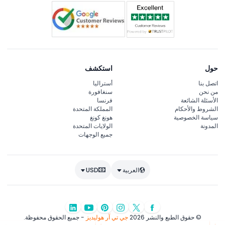
حول
استكشف
اتصل بنا
أستراليا
من نحن
سنغافورة
الأسئلة الشائعة
فرنسا
الشروط والأحكام
المملكة المتحدة
سياسة الخصوصية
هونغ كونغ
المدونة
الولايات المتحدة
جميع الوجهات
العربية
USD
© حقوق الطبع والنشر 2026
جي تي آر هوليديز
- جميع الحقوق محفوظة.