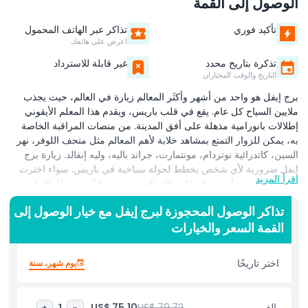
الوصول إلى القمة
تأكيد فوري
تذاكر عبر الهاتف المحمول
اعرض على هاتفك
تذكرة بتاريخ محدد
غير قابلة للاسترداد
التاريخ والوقت المختاران
برج إيفل هو واحد من أشهر وأكثَر المعالم زيارة في العالم، حيث يجذب
ملايين السياح كل عام. يقع في قلب باريس، ويقدم هذا المعلم الأيقوني
إطلالات بانورامية مذهلة على أفق المدينة. من منصات المراقبة الخاصة
به، يمكن للزوار التمتع بمشاهد خلابة لأهم المعالم مثل متحف اللوفر، نهر
السين، كاتدرائية نوتردام، مونتمارت، جراند باليه، وليه إنفالد. زيارة برج
إيفل ضرورية لأي شخص يخطط لجولة سياحية في باريس. سواء اخترت
اقرأ المزيد
الصعود بالمصعد أو عبر السلالم، فإن التجربة تبقى لا تُنسى حقًا. كلما
ارتفعت، أصبحت الإطلالات بزاوية 360 درجة للمدينة أكثر روعة. إنه
تذاكر الوصول المحجوزة لبرج إيفل مع خيار الوصول إلى
المكان المثالي لمحبي التصوير لالتقاط ذكريات جميلة مع العاصمة
القمة السعر والخيارات
الفرنسية الساحرة كخلفية. بجانب جماله، يمثل برج إيفل أيضًا التاريخ الغني
والثقافة الفرنسية. بُني في عام ١٨٨٩، ولا يزال رمزًا للابتكار والأناقة.
سواء زرت المكان خلال النهار أو في الليل عندما يلمع بالأضواء، يعد برج
اختر تاريخًا
يوم شهر، سنة
إيفل بتجربة سحرية ولحظات لا تُنسى في باريس.
أبرز المعالم
بالغ
US$ 79.72
US$ 75.10
+
1
-