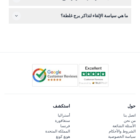
أحضر هاتفك أو جهازك للوصول إلى الدليل الصوتي الرقمي
ما هي سياسة الإلغاء لتذاكر برج غلطة؟
وارتدِ أحذية مريحة للمشي وانتظار الطوابير المحتملة؛ كما يجب
مراعاة الطقس لأن جزءًا كبيرًا من التجربة يكون في الهواء
التذاكر غير قابلة للاسترداد ولا يمكن إلغاؤها، لذا تأكد من الحجز
الطلق.
بتاريخ ووقت تفضله بعناية.
حول
استكشف
اتصل بنا
أستراليا
من نحن
سنغافورة
الأسئلة الشائعة
فرنسا
الشروط والأحكام
المملكة المتحدة
سياسة الخصوصية
هونغ كونغ