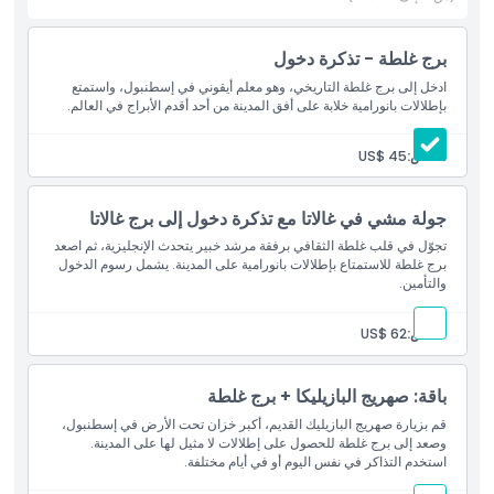
سياسة الأطفال والبالغين
برج غلطة - تذكرة دخول
ادخل إلى برج غلطة التاريخي، وهو معلم أيقوني في إسطنبول، واستمتع
بإطلالات بانورامية خلابة على أفق المدينة من أحد أقدم الأبراج في العالم.
الاستثناءات
شخص:
US$ 45
ساعات العمل
جولة مشي في غالاتا مع تذكرة دخول إلى برج غالاتا
ما يجب معرفته
تجوّل في قلب غلطة الثقافي برفقة مرشد خبير يتحدث الإنجليزية، ثم اصعد
برج غلطة للاستمتاع بإطلالات بانورامية على المدينة. يشمل رسوم الدخول
والتأمين.
الموقع
شخص:
US$ 62
كيفية الوصول إلى هناك
باقة: صهريج البازيليكا + برج غلطة
قم بزيارة صهريج البازيليك القديم، أكبر خزان تحت الأرض في إسطنبول،
سياسة الإلغاء
وصعد إلى برج غلطة للحصول على إطلالات لا مثيل لها على المدينة.
استخدم التذاكر في نفس اليوم أو في أيام مختلفة.