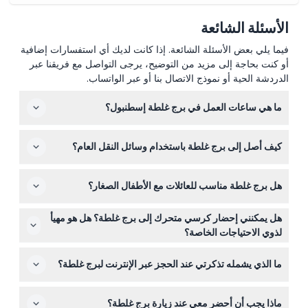
الأسئلة الشائعة
فيما يلي بعض الأسئلة الشائعة. إذا كانت لديك أي استفسارات إضافية
أو كنت بحاجة إلى مزيد من التوضيح، يرجى التواصل مع فريقنا عبر
الدردشة الحية أو نموذج الاتصال بنا أو عبر الواتساب.
ما هي ساعات العمل في برج غلطة إسطنبول؟
برج غلطة مفتوح يوميًا من الساعة 8:30 صباحًا حتى الساعة
كيف أصل إلى برج غلطة باستخدام وسائل النقل العام؟
11:00 مساءً خلال الفترة من أبريل إلى أكتوبر، ومن الساعة
10:00 مساءً من نوفمبر إلى مارس. آخر دخول يكون قبل 30
يمكنك استخدام خط المترو M2 إلى محطة شيشانه ثم الاستمتاع
دقيقة من الإغلاق (قد يتغير — يرجى التأكد عند الحجز).
هل برج غلطة مناسب للعائلات مع الأطفال الصغار؟
بمشي 5 دقائق إلى البرج، أو استخدام خط الترام T1 للوصول
إلى المحطة القريبة والمشي من هناك.
نعم! الأطفال من عمر 0 إلى 3 سنوات يدخلون مجانًا، مما يجعله
هل يمكنني إحضار كرسي متحرك إلى برج غلطة؟ هل هو مهيأ
مكانًا رائعًا للعائلات، ولكن يرجى ملاحظة أن الزيارة تستغرق
لذوي الاحتياجات الخاصة؟
حوالي 45-60 دقيقة ولا يسمح بإعادة الدخول بعد الخروج.
برج غلطة مهيأ لذوي الكراسي المتحركة، مما يسمح للزوار ذوي
ما الذي يشمله تذكرتي عند الحجز عبر الإنترنت لبرج غلطة؟
التحديات الحركية بالاستمتاع بالإطلالات البانورامية براحة.
تذكرتك تشمل الدخول إلى البرج، ودليل صوتي رقمي يمكن
ماذا يجب أن أحضر معي عند زيارة برج غلطة؟
تنزيله، وتخطي طابور شراء التذاكر لدخول أسهل.