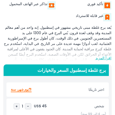
تأكيد فوري
تذاكر عبر الهاتف المحمول
غير قابلة للاسترداد
يُعد برج غلطة مبنى تاريخي مشهور في إسطنبول. إنه واحد من أهم معالم
المدينة وقد وقف لعدة قرون. بُني البرج في عام 1300 على يد
المستعمرين الجنويين. في ذلك الوقت، كان أطول برج في الإمبراطورية
العثمانية. لعب أدوارًا مهمة عديدة على مر التاريخ. في البداية، استُخدم برج
غلطة كبرج مراقبة لحماية المدينة. كان الجنود يقفون في الأعلى لمراقبة
الأعداء أو الحرائق. لكن في الأوقات الصعبة، استُخدم البرج أيضًا كسجن
اقرأ المزيد
حيث كان يُحبس الناس. اليوم، يُعد برج غلطة مكانًا شهيرًا للزوار. يأتي
الناس من جميع أنحاء العالم لمشاهدته. من أفضل ما في البرج هو إطلالاته
برج غلطة إسطنبول السعر والخيارات
المذهلة. من الأعلى، يمكنك رؤية كامل إسطنبول، بما في ذلك مضيق
البوسفور والعديد من المعالم الشهيرة. بتاريخها الغني وإطلالاتها الخلابة، يُعَدّ
زيارة برج غلطة مكانًا لا بد منه لأي شخص يستكشف إسطنبول.
اختر تاريخًا
يوم شهر، سنة
أبرز المعالم
شخص
US$ 45
+
1
-
المتضمنات
(من 4 إلى 99 سنة)