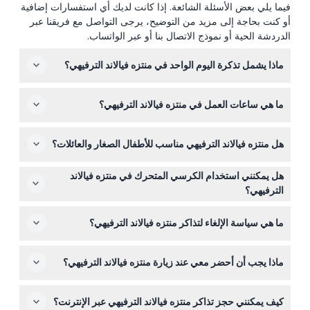
فيما يلي بعض الأسئلة الشائعة. إذا كانت لديك أي استفسارات إضافية
أو كنت بحاجة إلى مزيد من التوضيح، يرجى التواصل مع فريقنا عبر
الدردشة الحية أو نموذج الاتصال بنا أو عبر الواتساب.
ماذا يشمل تذكرة اليوم الواحد في منتزه فيالاند الترفيهي؟
تتيح لك تذكرة اليوم الواحد الدخول غير المحدود لجميع الألعاب
ما هي ساعات العمل في منتزه فيالاند الترفيهي؟
والقطار السياحي حول الحديقة، بالإضافة إلى خدمة الحافلات
من وإلى الحديقة. يرجى ملاحظة أن بعض الأماكن مثل حديقة
تكون الحديقة مفتوحة من الساعة 11:00 صباحًا حتى 7:00 مساءً
الغابة وسجن الظلام تتطلب رسوم إضافية.
هل منتزه فيالاند الترفيهي مناسب للأطفال الصغار والعائلات؟
من الاثنين إلى الخميس وعطلات نهاية الأسبوع، ومن الساعة
11:00 صباحًا حتى 6:00 مساءً يوم الجمعة (قد تختلف، يرجى
نعم، يجب أن يكون الأطفال الذين تتراوح أعمارهم بين 4 و14
التأكد عند الحجز).
هل يمكنني استخدام الكرسي المتحرك في منتزه فيالاند
عامًا برفقة أحد البالغين الذين يدفعون، والدخول مجاني للأطفال
الترفيهي؟
من 0 إلى 3 سنوات. تقدم الحديقة العديد من الألعاب المناسبة
المنتزه مجهز جزئيًا لذوي الكراسي المتحركة، لكن ليست جميع
للعائلات وجذابة للأطفال.
ما هي سياسة الإلغاء لتذاكر منتزه فيالاند الترفيهي؟
الألعاب والمعالم تستوعب مستخدمي الكرسي المتحرك. من
الأفضل التحقق من ملاءمة الألعاب أثناء عملية الحجز.
التذاكر غير قابلة للاسترداد ولا يمكن إلغاؤها تحت أي ظرف من
ماذا يجب أن أحضر معي عند زيارة منتزه فيالاند الترفيهي؟
الظروف، لذلك يرجى التأكد جيدًا قبل الحجز.
أحضر ملابس وأحذية مريحة، ووسائل حماية من الشمس،
كيف يمكنني حجز تذاكر منتزه فيالاند الترفيهي عبر الإنترنت؟
وبعض النقود أو بطاقة للدفع مقابل الوجبات والوجبات الخفيفة