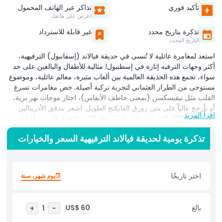
تأكيد فوري
تذاكر عبر الهاتف المحمول
اعرض على هاتفك
تذكرة بتاريخ محدد
غير قابلة للاسترداد
التاريخ المحدد
استعد لمغامرة عائلية لا تُنسى في حديقة فيالاند (إسفانبول) الترفيهية،
أكثر وجهات الترفيه إثارة في إسطنبول! مثالية للأطفال والبالغين على حد
سواء، تجمع هذه الحديقة العالمية بين ألعاب مثيرة، معالم عائلية، وموضوع
مستوحى من الطراز العثماني لتجربة تركية أصيلة. خض مغامرات تسرع
القلب مثل نيفيسكسن (بمعنى خاطف الأنفاس)، اجتاز موجات نهر برية،
أو تأرجح عالياً على متن زورق الفايكنج الطويل. اشعر بتدفق الأدرينالين
اقرأ المزيد
على جولة 360، التي تدور بك على ارتفاع 28 مترًا فوق الأرض، أو اختبر
شجاعتك في برج العدالة مع هبوطه المذهل بطول 50 مترًا! سيعشق
تذكرة يومية لحديقة فيالاند الترفيهية السعر والخيارات
الصغار البرج المصغر وغيره من الألعاب المليئة بالمرح المصممة خصيصًا
للأطفال، مما يجعلها الوجهة المثالية للعائلات المسافرة إلى إسطنبول.
تغطي الحديقة مساحة بحجم 100 ملعب كرة قدم تقريبًا، وتقدم فيالاند
(إسفانبول) أكثر من مجرد ألعاب. استكشف مولًا ضخمًا يضم مئات
اختر تاريخًا
يوم شهر، سنة
المتاجر، مطاعم لذيذة، وحتى مجمع سينمائي حديث مثالي للاسترخاء بعد
يوم مليء بالحركة. سواء كنت تبحث عن قطارات ملاهي مثيرة، متعة
عائلية، أو تسوق رائع، تعدك حديقة فيالاند الترفيهية في إسطنبول بيوم
بالغ
US$ 60
+
1
-
كامل من الضحك والإثارة وذكريات تبقى مدى الحياة. احجز تذاكرك اليوم