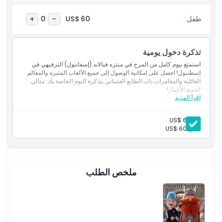
واكتشف لماذا تُعد واحدة من أهم معالم إسطنبول!
طفل
US$ 60
+
0
-
أبرز المعالم
تذكرة دخول يومية
المتضمنات
استمتع بيوم كامل من المرح في منتزه فيالاند (إسفانبول) الترفيهي في
إسطنبول! احصل على إمكانية الوصول إلى جميع الألعاب المثيرة والمعالم
العائلية والمغامرات ذات الطابع العثماني بتذكرة اليوم الخاصة بك. مثالي
سياسة الأطفال والبالغين
لجميع الأعمار!
اقرأ المزيد
المتضمنات
تذكرة دخول ليوم واحد إلى مدينة ملاهي فيالاند (إسفانبول)
الوصول إلى جميع الألعاب والمعالم
وقت الالتقاط ووقت التوصيل
بالغ:
US$ 60
جولة بقطار سياحي حول المنتزه
طفل:
US$ 60
خدمة نقل مكوكية من وإلى المنتزه
الاستثناءات
ملخص الطلب
ساعات العمل
ما يجب معرفته