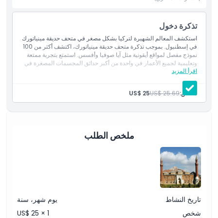
للسياح. حجز تذكرتك لمتحف متنزه مينياتورك مسبقًا يضمن تجربة خالية
من المتاعب. سواء كنت تحب التاريخ أو العمارة أو التصوير الفوتوغرافي،
تذكرة دخول
يقدم هذا المتحف شيئًا مميزًا للجميع. لا تفوت فرصة استكشاف تركيا
بشكل مصغر وابتكار ذكريات لا تُنسى في متحف متنزه مينياتورك.
استكشف المعالم الشهيرة لتركيا بشكل مصغر في متحف حديقة مينياتورك
في إسطنبول. بموجب تذكرة متحف حديقة مينياتورك، اكتشف أكثر من 100
نموذج مفصل لمواقع أيقونية مثل آيا صوفيا وأفسس. استمتع بتجربة ممتعة
وتعليمية لجميع الأعمار في واحدة من أكبر حدائق المجسمات المصغرة في
أبرز المعالم
اقرأ المزيد
العالم.
شخص:
US$ 25.69
US$ 25
المتضمنات
الاستثناءات
ملخص الطلب
ساعات العمل
ما يجب معرفته
تاريخ النشاط
يوم شهر، سنة
الموقع
شخص
US$ 25 × 1