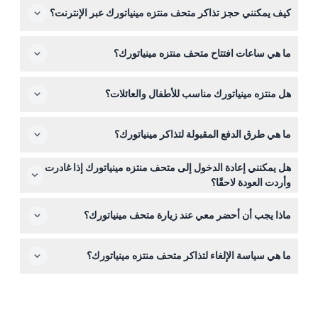
كيف يمكنني حجز تذاكر متحف منتزه مينياتورك عبر الإنترنت؟
يمكنك بسهولة حجز تذاكر متحف منتزه مينياتورك مباشرة هنا
ما هي ساعات افتتاح متحف منتزه مينياتورك؟
على هذا الموقع لتجربة سهلة وآمنة. فقط اختر تاريخك واتبع
خطوات الحجز البسيطة عبر الإنترنت.
متحف منتزه مينياتورك مفتوح يوميًا من 09:00 إلى 18:00، مع
هل منتزه مينياتورك مناسب للأطفال والعائلات؟
آخر دخول في الساعة 18:00 (قد يتغير — يرجى التأكد عند
الحجز).
نعم، مينياتورك هو جاذبية عائلية مناسبة لجميع الأعمار، يوفر
ما هي طرق الدفع المقبولة لتذاكر مينياتورك؟
تجربة تعليمية وترفيهية للأطفال والبالغين على حد سواء.
تُباع التذاكر عند المدخل وتقبل بطاقات الائتمان/الخصم و
هل يمكنني إعادة الدخول إلى متحف منتزه مينياتورك إذا غادرت
إستانبولكارت؛ لا يتم قبول الدفع نقدًا.
وأردت العودة لاحقًا؟
لا، لا يُسمح بإعادة الدخول بمجرد مغادرتك المكان، لذا يرجى
ماذا يجب أن أحضر معي عند زيارة متحف مينياتورك؟
تخطيط زيارتك وفقًا لذلك.
احضر حذاء مريح للمشي، وملابس مناسبة للطقس، وتأكيد
ما هي سياسة الإلغاء لتذاكر متحف منتزه مينياتورك؟
تذكرتك للاستمتاع باستكشاف المعارض المفتوحة الواسعة.
التذاكر غير قابلة للاسترداد ولا يمكن إلغاؤها، لذا يرجى التأكد من
خططك قبل الحجز.