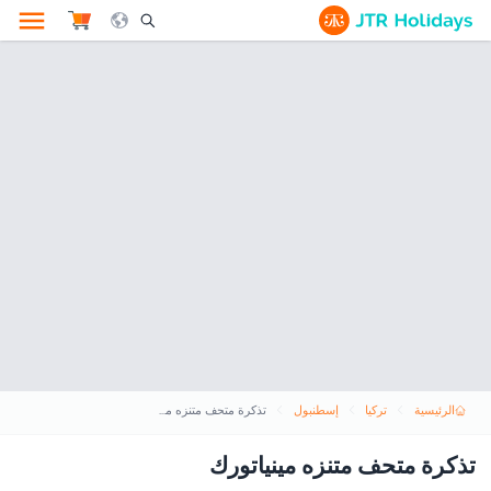
le Search Opener Icon
الرئيسية
تركيا
إسطنبول
تذكرة متحف متنزه مينياتورك
تذكرة متحف متنزه مينياتورك