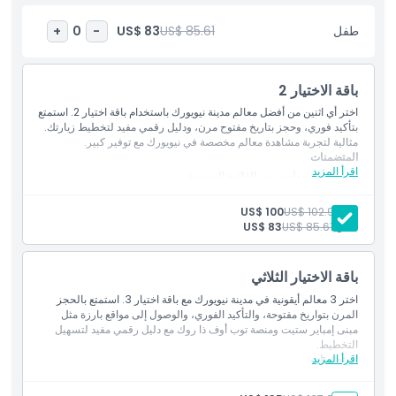
أبرز المعالم
طفل
US$ 85.61
US$ 83
+
0
-
المتضمنات
باقة الاختيار 2
سياسة الأطفال والبالغين
اختر أي اثنين من أفضل معالم مدينة نيويورك باستخدام باقة اختيار 2. استمتع
بتأكيد فوري، وحجز بتاريخ مفتوح مرن، ودليل رقمي مفيد لتخطيط زيارتك.
مثالية لتجربة مشاهدة معالم مخصصة في نيويورك مع توفير كبير.
الاستثناءات
المتضمنات
اقرأ المزيد
الدخول إلى معلمين من القائمة الرسمية
دليل رقمي يحتوي على معلومات عن المعالم
إضافة إضافية
تأكيد فوري وحجز بتواريخ مفتوحة
بالغ:
US$ 102.97
US$ 100
طفل:
US$ 85.61
US$ 83
ما يجب معرفته
باقة الاختيار الثلاثي
اختر 3 معالم أيقونية في مدينة نيويورك مع باقة اختيار 3. استمتع بالحجز
الموقع
المرن بتواريخ مفتوحة، والتأكيد الفوري، والوصول إلى مواقع بارزة مثل
مبنى إمباير ستيت ومنصة توب أوف ذا روك مع دليل رقمي مفيد لتسهيل
التخطيط.
سياسة الإلغاء
اقرأ المزيد
المتضمنات
الدخول إلى 3 معالم من القائمة الرسمية
دليل رقمي بمعلومات عن المعالم