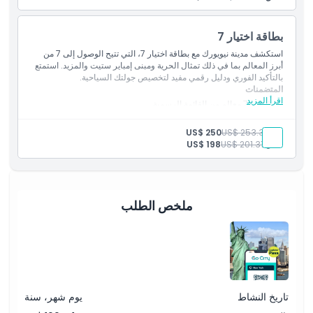
بطاقة اختيار 7
استكشف مدينة نيويورك مع بطاقة اختيار 7، التي تتيح الوصول إلى 7 من
أبرز المعالم بما في ذلك تمثال الحرية ومبنى إمباير ستيت والمزيد. استمتع
بالتأكيد الفوري ودليل رقمي مفيد لتخصيص جولتك السياحية.
المتضمنات
اقرأ المزيد
دخول إلى 7 معالم من القائمة الرسمية
دليل رقمي بمعلومات عن المعالم
تأكيد فوري وحجز بتاريخ مفتوح
بالغ:
US$ 253.37
US$ 250
طفل:
US$ 201.31
US$ 198
ملخص الطلب
تاريخ النشاط
يوم شهر، سنة