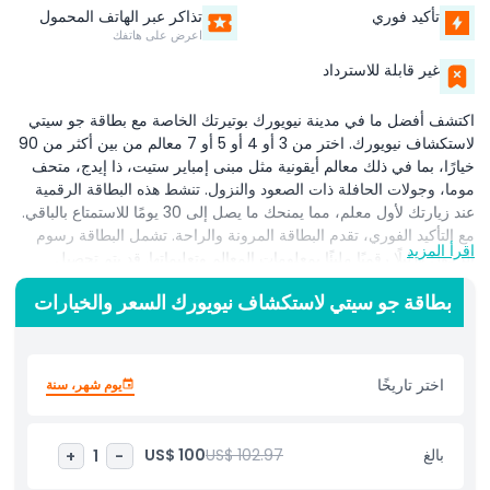
تأكيد فوري
تذاكر عبر الهاتف المحمول
اعرض على هاتفك
غير قابلة للاسترداد
اكتشف أفضل ما في مدينة نيويورك بوتيرتك الخاصة مع بطاقة جو سيتي
لاستكشاف نيويورك. اختر من 3 أو 4 أو 5 أو 7 معالم من بين أكثر من 90
خيارًا، بما في ذلك معالم أيقونية مثل مبنى إمباير ستيت، ذا إيدج، متحف
موما، وجولات الحافلة ذات الصعود والنزول. تنشط هذه البطاقة الرقمية
عند زيارتك لأول معلم، مما يمنحك ما يصل إلى 30 يومًا للاستمتاع بالباقي.
مع التأكيد الفوري، تقدم البطاقة المرونة والراحة. تشمل البطاقة رسوم
اقرأ المزيد
الدخول ودليلًا رقميًا مليئًا بمعلومات المعالم وتعليماتها. قد يتم تحصيل
رسوم منفصلة للأطفال الذين تتراوح أعمارهم بين 0 2 في بعض الأماكن،
بطاقة جو سيتي لاستكشاف نيويورك السعر والخيارات
ويُطبق على من هم 13+ أسعار البالغين. القسيمة صالحة لمدة 365 يومًا
ويمكن استخدامها في أي وقت خلال هذه الفترة. صقل جدولك في نيويورك
بهذه البطاقة الاقتصادية والمرنة التي تساعدك على توفير الوقت والمال،
وتمكنك من رؤية تجارب المدينة التي لا بد من مشاهدتها دون عناء. يرجى
اختر تاريخًا
يوم شهر، سنة
ملاحظة أن بعض المعالم قد تتطلب حجوزات مسبقة وقد تؤثر الإغلاقات
المؤقتة على التوافر.
بالغ
US$ 102.97
US$ 100
+
1
-