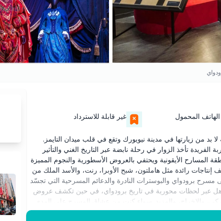
دواي
الهاتف المحمول
غير قابلة للاسترداد
بد من زيارتها في مدينة نيويورك وتقع في قلب ميدان التايمز.
الفريدة تأخذ الزوار في رحلة نابضة عبر التاريخ الغني والتأثير
قة المسارح الأيقونية ويحتفي بالعروض الأسطورية والنجوم المميزة
 إنتاجات رائدة مثل هاملتون، شبح الأوبرا، رنت، والأسد الملك من
ى مسرح برودواي والبوسترات النادرة والدعائم المسرحية التي تجسّد
هل عبر لحظات محورية في تاريخ برودواي، في حين تكشف عروض
ركي، والإخراج، والمزيد. سواء كنت من عشاق المسرح على المدى
تُنسى للقيام بها في مدينة نيويورك، يقدم متحف برودواي مزيجًا ملهمًا