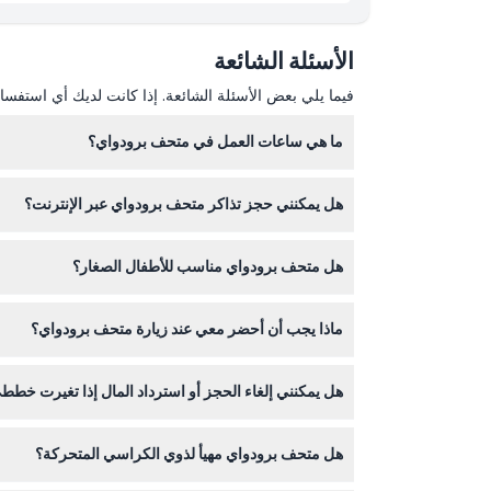
الموقع
الأسئلة الشائعة
كيفية الوصول إلى هناك
فيما يلي بعض الأسئلة الشائعة. إذا كانت لديك أي استفسار
ما هي ساعات العمل في متحف برودواي؟
كيفية الاسترداد
هل يمكنني حجز تذاكر متحف برودواي عبر الإنترنت؟
يكون قبل 90 دقيقة من وقت الإغلاق، كما يبقى متجر الهدايا مفتوحًا حتى الإغلاق. (قد تختلف التفاصيل — يرجى التأكد عند الحجز)
سياسة الإلغاء
نعم، يمكنك حجز تذاكر متحف برودواي بسهولة عبر الإنت
هل متحف برودواي مناسب للأطفال الصغار؟
يدخل الأطفال الذين تتراوح أعمارهم بين 0-4 مجانًا، ولكن يجب أن يكون الأطفال من 0-12 برفقة بالغ يدفع التذكرة. جميع الأطفال من عمر 5 سنوات فما فوق يدفعون نفس سعر الكبار.
ماذا يجب أن أحضر معي عند زيارة متحف برودواي؟
احضر تأكيد تذكرتك الإلكترونية للدخول، وهوية صالحة إ
هل يمكنني إلغاء الحجز أو استرداد المال إذا تغيرت خطط
تذاكر متحف برودواي غير قابلة للاسترداد ولا يمكن إلغ
هل متحف برودواي مهيأ لذوي الكراسي المتحركة؟