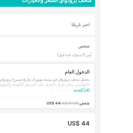
متحف برودواي السعر والخيارات
من الترفيه والتعليم والابتكار. تتيح التركيبات التفاعلية أيض
ومناسبة للصور. مثالي للسياح والعائلات وكل من يفتنهم فنو
إنه احتفال بماضي برودواي وحاضره ومستقبله. احجز تذاكر 
نيويورك.
اختر تاريخًا
أبرز المعالم
شخص
(من 5 سنوات فما فوق)
المتضمنات
الدخول العام
سياسة الأطفال والبالغين
يحتفل متحف برودواي في مدينة نيويورك بتاريخ مسرح برودواي.
الكواليس، يمكن للزوار التعرف على العروض الأيقونية والنجوم 
الاستثناءات
اقرأ المزيد
شخص مهتم بسحر برودواي.
شخص:
US$ 50.65
US$ 44
ساعات العمل
US$ 44
ما يجب معرفته