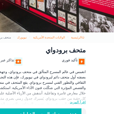
الرئيسية
الولايات المتحدة الأمريكية
نيويورك
متحف برو
متحف برودواي
تأكيد فوري
تذاكر عبر 
انغمس في عالم المسرح المتألق في متحف برودواي، وجهة لا 
بصفته أول متحف دائم لبرودواي في نيويورك، فإن هذه التجربة 
الثقافي والتطور الفني لمسرح برودواي. يقع المتحف في منط
والقصص المؤثرة التي شكّلت فنون الأداء الأمريكية. استكشف
خلال معارض غامرة وتفاعلية. أندهش من الأزياء الأصلية عل
كل حقبة من حقب برودواي. يَسيرك جدول زمني بصري مذ
اقرأ المزيد
من وراء الكواليس عن سحر تصميم المشاهد، والتصميم الح
الطويل، أو طالبًا، أو زائرًا للمرة الأولى يبحث عن أشياء لا 