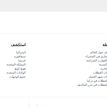
كة، مما يضمن أن يتمكن الجميع من تجربة سحر تاريخ برودواي.
طة
استكشف
 حول العالم
أستراليا
فاري في الصحراء
سنغافورة
لقوارب الشراعية
فرنسا
لمدينة
المملكة المتحدة
اخرة
هونغ كونغ
ات العطلات
الولايات المتحدة
قات شهر العسل
جميع الوجهات
لعطلات في تركيا
لعطلات في جزر المالديف