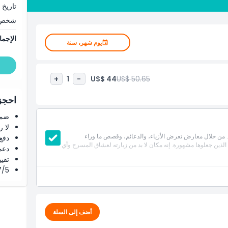
ًا أن تخطو إلى دائرة الضوء بنفسك، مما يجعل هذه تجربة غامرة بالكامل
تاريخ 
ن الأداء، فإن متحف برودواي في ميدان التايمز أكثر من مجرد متحف؛
شخص
متحف برودواي اليوم وكن جزءًا من القصة التي تحدد نبض الثقافة في
الإجما
يوم شهر، سنة
US$ 44
US$ 50.65
+
1
-
احجز 
ضما
لا 
 من خلال معارض تعرض الأزياء، والدعائم، وقصص ما وراء
دفع
الذين جعلوها مشهورة. إنه مكان لا بد من زيارته لعشاق المسرح وأي
دعم
تقييم 4.8 من 5 ⭐ ع
4.7/5 ⭐ التق
أضف إلى السلة