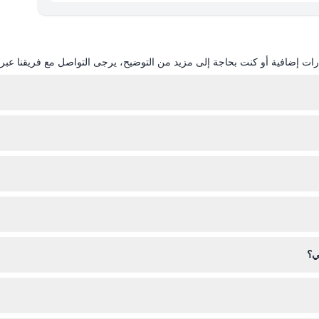
ات إضافية أو كنت بحاجة إلى مزيد من التوضيح، يرجى التواصل مع فريقنا عبر ال
رنت من خلال هذا الموقع. هذا يضمن دخولك في التاريخ والوقت المحددين، مما 
ذا لزم الأمر، وأحذية مريحة للمشي للاستمتاع بالمعروضات التفاعلية. يجب ترك 
ي؟
اؤها، لذا يرجى التأكد من ثبات خططك قبل الحجز.