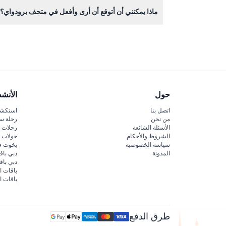
نعم، متحف برودواي متاح تمامًا لذوي الكراسي المتحر
ماذا يمكنني أن أتوقع أن أرى وأفعل في متحف برودواي؟
ستستكشف أكثر من 300 سنة من تاريخ برودواي من خلال الأزياء، الدعائم، والأعمال الفنية من أكثر من 500 عرض، بالإضافة إلى معارض تفاعلية تُحيي تجربة المسرح.
حول
الأنش
اتصل بنا
استكشف
من نحن
رحلة س
الأسئلة الشائعة
رحلات ا
الشروط والأحكام
جولات ا
سياسة الخصوصية
يخوت ف
المدونة
دبي باق
دبي با
باقات ا
باقات ا
طرق الدفع