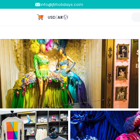
info@jtrholidays.com
USD
/
AR