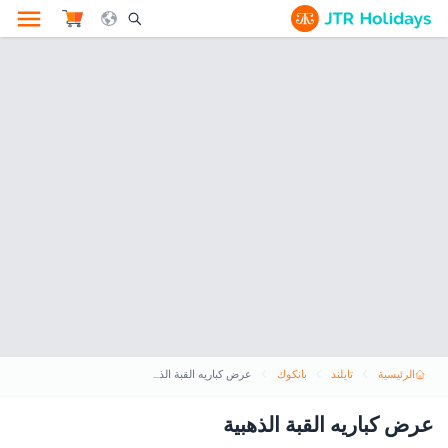
le Search Opener Icon
الرئيسية
تايلند
بانكوك
عرض كباريه القبة الذهبية
عرض كباريه القبة الذهبية