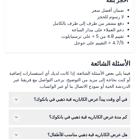
احجز بثقة
ضمان أفضل سعر
لا رسوم للحجز
دفع مشفر من طرف إلى طرف بالكامل
دعم العملاء على مدار الساعة
تقييم 4.8 من 5 ⭐ على ترستبايلوت
4.7/5 ⭐ التقييم على جوجل
الأسئلة الشائعة
فيما يلي بعض الأسئلة الشائعة. إذا كانت لديك أي استفسارات إضافية
أو كنت بحاجة إلى مزيد من التوضيح، يرجى التواصل مع فريقنا عبر
الدردشة الحية أو نموذج الاتصال بنا أو عبر الواتساب.
في أي وقت يبدأ عرض الكاباريه قبة ذهبي في بانكوك؟
يُقام عرض الكاباريه قبة ذهبي يومياً في الساعة 5:00 مساءً و
كم مدة عرض الكاباريه قبة ذهبي في بانكوك؟
6:30 مساءً و 8:00 مساءً، لذا يمكنك اختيار الوقت الذي يناسب
خططك المسائية (قد يتغير الوقت - يرجى التأكد عند الحجز).
تستمر كل عروض الكاباريه قبة ذهبي حوالي ساعة واحدة، مما
هل عرض الكاباريه قبة ذهبي مناسب للأطفال؟
يمنحك جرعة مثالية من الترفيه دون أن تستغرق كامل وقتك