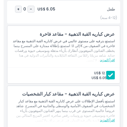
طفل
US$ 6.05
+
0
-
أبرز المعالم
(4-12 سنة)
المتضمنات
عرض كباريه القبة الذهبية - مقاعد فاخرة
استمتع بترفيه على مستوى عالمي في عرض كاباريه القبة الذهبية مع مقاعد
سياسة الأطفال والبالغين
فاخرة في الصفوف من K إلى U. استمتع بإطلالة ممتازة على المسرح بينما
يخطف الفنانون الموهوبون أنظارك بأزياء مذهلة وموسيقى حيوية ورقصات
جذابة. شاهد مزيجًا رائعًا من الثقافة التايلاندية والتأثيرات الدولية في هذا
الموقع
اقرأ المزيد
العرض الذي لا يُنسى.
بالغ:
US$ 12.10
سياسة الإلغاء
طفل:
US$ 6.05
عرض كباريه القبة الذهبية - مقاعد كبار الشخصيات
استمتع بأفضل الإطلالات على عرض كاباريه القبة الذهبية مع مقاعد كبار
الشخصيات في الصفوف الأمامية والوسطى والجانبية في المسرح. شاهد
عروضاً عالمية المستوى عن قرب بينما يبهر الفنانون الموهوبون بأزياء
فاخرة وموسيقى حيوية وروتينات رقص ساحرة. اختبر المزيج المثالي بين
اقرأ المزيد
الثقافة التايلاندية والترفيه الدولي في عرض براق ولا يُنسى.