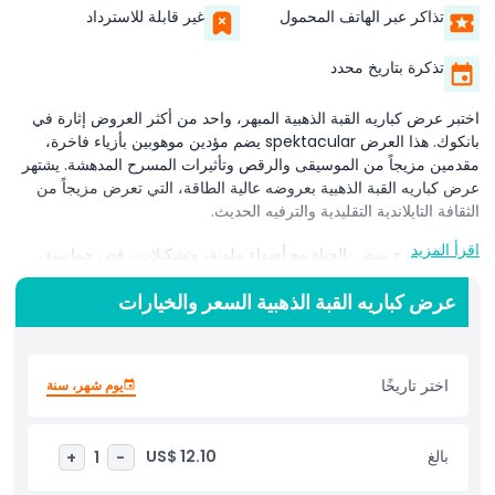
تذاكر عبر الهاتف المحمول
غير قابلة للاسترداد
تذكرة بتاريخ محدد
اختبر عرض كباريه القبة الذهبية المبهر، واحد من أكثر العروض إثارة في
بانكوك. هذا العرض spektacular يضم مؤدين موهوبين بأزياء فاخرة،
مقدمين مزيجاً من الموسيقى والرقص وتأثيرات المسرح المدهشة. يشتهر
عرض كباريه القبة الذهبية بعروضه عالية الطاقة، التي تعرض مزيجاً من
الثقافة التايلاندية التقليدية والترفيه الحديث.
اقرأ المزيد
شاهد المسرح ينبض بالحياة مع أضواء ملونة، وتشكيلات رقص حماسية،
وفقرات رائعة. يجلب المؤدون، كثيرون منهم من الفنانين المتحولين جنسياً
عرض كباريه القبة الذهبية السعر والخيارات
المحترفين، الأناقة والسحر إلى كل مشهد. يقدم عرض كباريه القبة الذهبية
تجربة فريدة حيث يمكن للزوار الاستمتاع بمزيج من الأغاني الكلاسيكية،
والنجاحات المعاصرة، والعروض الثقافية في أجواء نابضة بالحياة.
اختر تاريخًا
يوم شهر، سنة
يقع في قلب بانكوك، ويُعد عرض كباريه القبة الذهبية وجهة لا بد من زيارتها
لأي شخص يبحث عن ليلة لا تُنسى من الترفيه. سواء كنت زائراً لأول مرة
أو ضيفاً عادياً، يضمن هذا العرض تجربة سحرية مليئة بالتألق والإثارة. احجز
بالغ
US$ 12.10
+
1
-
تذاكرك الآن واستمتع بأفضل عرض كباريه في بانكوك.