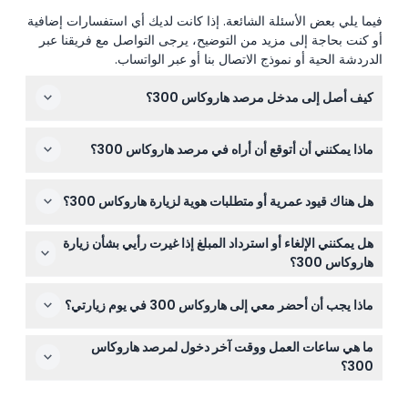
فيما يلي بعض الأسئلة الشائعة. إذا كانت لديك أي استفسارات إضافية
أو كنت بحاجة إلى مزيد من التوضيح، يرجى التواصل مع فريقنا عبر
الدردشة الحية أو نموذج الاتصال بنا أو عبر الواتساب.
كيف أصل إلى مدخل مرصد هاروكاس 300؟
يقع مدخل المرصد في الطابق السادس عشر من أبينو
ماذا يمكنني أن أتوقع أن أراه في مرصد هاروكاس 300؟
هاروكاس، ويمكن الوصول إليه عبر حافلة هاروكاس من الطابق
الثاني من البرج.
ستستمتع بإطلالات بانورامية بزاوية 360 درجة على أوساكا من
هل هناك قيود عمرية أو متطلبات هوية لزيارة هاروكاس 300؟
ارتفاع 300 متر، بما في ذلك ساحة مفتوحة في الطابق 58،
ومطعم سكاي جاردن 300، ومنصة مراقبة زجاجية في الطابق
يرحب بالزوار الذين تبلغ أعمارهم 4 سنوات فما فوق، ولكن غير
60.
هل يمكنني الإلغاء أو استرداد المبلغ إذا غيرت رأيي بشأن زيارة
مسموح لحاملي جوازات السفر اليابانية، وسيتم التحقق من
هاروكاس 300؟
الهوية عند الدخول.
التذاكر غير قابلة للاسترداد ولا يمكن إلغاؤها، لذا تأكد من خططك
ماذا يجب أن أحضر معي إلى هاروكاس 300 في يوم زيارتي؟
قبل الحجز.
احضر قسيمة الهاتف المحمول الخاصة بك لتقديمها عند مكتب
ما هي ساعات العمل ووقت آخر دخول لمرصد هاروكاس
الاستعلامات في الطابق السادس عشر لاستبدالها بتذكرتك
300؟
الورقية؛ لا يُسمح بإدخال الطعام والمشروبات من الخارج.
المرصد مفتوح يوميًا من الساعة 9:00 صباحًا حتى 10:00 مساءً،