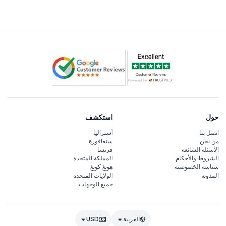
مع آخر دخول في الساعة 9:30 مساءً (قد يخضع للتغيير - يرجى
التأكد عند الحجز).
حول
استكشف
اتصل بنا
أستراليا
من نحن
سنغافورة
الأسئلة الشائعة
فرنسا
الشروط والأحكام
المملكة المتحدة
سياسة الخصوصية
هونغ كونغ
المدونة
الولايات المتحدة
جميع الوجهات
العربية
USD