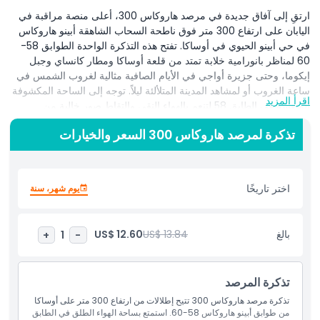
ارتقِ إلى آفاق جديدة في مرصد هاروكاس 300، أعلى منصة مراقبة في
اليابان على ارتفاع 300 متر فوق ناطحة السحاب الشاهقة أبينو هاروكاس
في حي أبينو الحيوي في أوساكا. تفتح هذه التذكرة الواحدة الطوابق 58-
60 لمناظر بانورامية خلابة تمتد من قلعة أوساكا ومطار كانساي وجبل
إيكوما، وحتى جزيرة أواجي في الأيام الصافية مثالية لغروب الشمس في
ساعة الغروب أو لمشاهد المدينة المتلألئة ليلاً. توجه إلى الساحة المكشوفة
اقرأ المزيد
المنعشة في الطابق 58 لتنعم بالهواء النقي والتقاط صور خالية من
العوائق، أو تذوق الأطباق الشهية في مطعم سكاي جاردن 300 مع
تذكرة لمرصد هاروكاس 300 السعر والخيارات
إطلالات ممتدة من الأرض إلى السقف. اصعد إلى منصة الطابق 60
المحاطة بالزجاج بزاوية 360° الغامرة لتجارب مثيرة تشعر وكأنك على
حافة العالم ومعارض تفاعلية تبرز معالم أوساكا. لا يُسمح بإعادة الدخول،
لكن الوقت داخل الموقع غير محدود مما يتيح لك البقاء (9 صباحًا - 10
اختر تاريخًا
يوم شهر، سنة
مساءً يوميًا، آخر دخول 9:30 مساءً). مثالي للمجموعات من 1 إلى 10
أشخاص الباحثين عن إطلالات أيقونية على اليابان، ويجمع ذلك مع التسوق
في المتاجر الفاخرة أدناه التي تقدم صفقات معفاة من الضرائب. تأكيد
بالغ
US$ 13.84
US$ 12.60
+
1
-
فوري عبر قسيمة الجوال؛ استبدلها عند مكتب المعلومات في الطابق 16
لتسلم تذكرة فعلية. صلاحية 60 يومًا من تاريخ الحجز، وإلغاء مجاني قبل
الاسترداد (لا ينطبق على حاملي جواز السفر الياباني). الأطفال من 0 إلى
تذكرة المرصد
3 سنوات مجانًا مع مرافق بالغ. مصاعد مهيأة للكراسي المتحركة؛ يمنع
إدخال الأطعمة/المشروبات من الخارج. ملاحظة: يمكن مشاهدة ألعاب
تذكرة مرصد هاروكاس 300 تتيح إطلالات من ارتفاع 300 متر على أوساكا
من طوابق أبينو هاروكاس 58-60. استمتع بساحة الهواء الطلق في الطابق
نارية تينكو هانابي مقابل رسوم إضافية. محسن لمحركات البحث لتذاكر