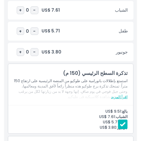
الشباب
US$ 7.61
+
0
-
أبرز المعالم
المتضمنات
طفل
US$ 5.71
+
0
-
سياسة الأطفال والبالغين
جونيور
US$ 3.80
+
0
-
ساعات العمل
تذكرة السطح الرئيسي (150 م)
استمتع بإطلالات بانورامية على طوكيو من المنصة الرئيسية على ارتفاع 150
ما يجب معرفته
متراً. تمنحك تذكرة برج طوكيو هذه منظراً رائعاً لأفق المدينة ومعالمها،
وحتى جبل فوجي في يوم صافٍ. إنها وجهة لا بد من زيارتها لكل من يرغب
اقرأ المزيد
في تجربة مشاهدة كلاسيكية في طوكيو.
الموقع
بالغ:
US$ 9.51
الشباب:
US$ 7.61
كيفية الوصول إلى هناك
طفل:
US$ 5.71
جونيور:
US$ 3.80
سياسة الإلغاء