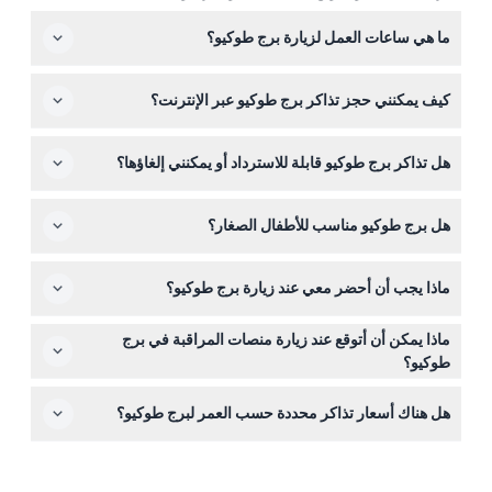
ما هي ساعات العمل لزيارة برج طوكيو؟
يكون السطح الرئيسي لبرج طوكيو مفتوحًا من الساعة 9:00
كيف يمكنني حجز تذاكر برج طوكيو عبر الإنترنت؟
صباحًا حتى 11:00 مساءً، مع الدخول الأخير في الساعة 10:30
مساءً. جولة السطح العلوي تعمل من الساعة 9:00 صباحًا حتى
يمكنك حجز تذاكر برج طوكيو بسهولة عبر الإنترنت من خلال هذا
10:45 مساءً، مع الدخول الأخير في الساعة 10:15 مساءً (قد
هل تذاكر برج طوكيو قابلة للاسترداد أو يمكنني إلغاؤها؟
الموقع. هذه هي أفضل طريقة لتأمين التذاكر وغالبًا ما تجد
تخضع للتغيير — يرجى التأكد وقت الحجز).
أسعارًا أفضل من شراء التذاكر من المنضدة.
تذاكر برج طوكيو غير قابلة للاسترداد ولا يمكن إلغاؤها، لذا تأكد
هل برج طوكيو مناسب للأطفال الصغار؟
من اختيار التاريخ والوقت الصحيحين عند الحجز.
الأطفال دون سن 3 سنوات يدخلون مجانًا، مما يجعل برج طوكيو
ماذا يجب أن أحضر معي عند زيارة برج طوكيو؟
خيارًا مناسبًا للعائلات للاستمتاع بإطلالات بانورامية على المدينة
معًا.
أحضر تذكرتك المحجوزة (مطبوعة أو على هاتفك) وكاميرا
ماذا يمكن أن أتوقع عند زيارة منصات المراقبة في برج
لالتقاط الإطلالات المذهلة. يُفضل ارتداء أحذية مريحة إذا كنت
طوكيو؟
تخطط لاستكشاف منصات المراقبة.
ستستمتع بإطلالات واسعة على طوكيو من السطح الرئيسي على
هل هناك أسعار تذاكر محددة حسب العمر لبرج طوكيو؟
ارتفاع 150 مترًا، بما في ذلك نافذة المشي السماوي ذات
الأرضية الزجاجية. لتجربة إضافية، تقدم جولة السطح العلوي
نعم، يجب شراء التذاكر حسب عمر الزائر وقت الحجز. الأطفال
إطلالات من ارتفاع 250 مترًا بالإضافة إلى الوصول إلى صالة إذا
دون سن 3 سنوات يدخلون مجانًا، لذا تأكد من اختيار نوع التذكرة
اخترت جولة طوكيو دياموند.