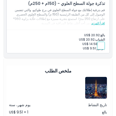
تذكرة جولة السطح العلوي - (150م + 250م)
قم بترقية إطلالتك مع جولة السطح العلوي في برج طوكيو، والتي تتضمن
الوصول إلى كل من الطبقة الرئيسية (150 م) والسطح العلوي الحصري
على ارتفاع 250 مترًا. استمتع بتجربة مميزة مع إطلالات خلّابة بزاوية 360°
اقرأ المزيد
على طوكيو من أحد أعلى نقاط المراقبة في المدينة.
بالغ:
US$ 20.92
الشباب:
US$ 20.92
طفل:
US$ 14.58
جونيور:
US$ 9.51
ملخص الطلب
تاريخ النشاط
يوم شهر، سنة
بالغ
US$ 9.51 × 1