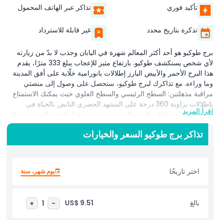
تأكيد فوري
تذاكر عبر الهاتف المحمول
تذكرة بتاريخ محدد
غير قابلة للاسترداد
برج طوكيو هو أحد أكثر المعالم شهرة في اليابان وجذب لا بدّ من زيارته
لأي شخص يستكشف طوكيو. بارتفاع مثير للإعجاب يبلغ 333 مترًا، يقدم
هذا البرج الأحمر والأبيض البارز إطلالات بانورامية خلّابة على أفق المدينة
وما وراءه. مع تذاكرك لبرج طوكيو، ستحصل على وصول إلى منصتي
مراقبة مذهلتين: السطح الرئيسي والسطح العلوي حيث يمكنك الاستمتاع
بإطلالات بزاوية 360 درجة على المشهد الحضري النابض بالحياة في
اقرأ المزيد
طوكيو. في يوم صافٍ، قد تتمكن حتى من رؤية جبل فوجي المهيب. سواء
كنت زائرًا لأول مرة أو مسافرًا عائدًا، يقدم برج طوكيو تجربة لا تُنسى حقًا.
تذاكر برج طوكيو السعر والخيارات
تذاكر برج طوكيو لا تمنحك الوصول إلى وجهات نظر مذهلة فحسب، بل
تتيح لك أيضًا الوصول إلى مجموعة من المعالم داخل البرج، بما في ذلك
متاجر الهدايا والمقاهي والمطاعم وعرض أضواء ليل جذّاب يحوّل البرج إلى
منارة متلألئة. مثالي لمشاهدة المعالم والتصوير الفوتوغرافي والليالي
اختر تاريخًا
يوم شهر، سنة
الرومانسية، يظل برج طوكيو في اليابان وجهة مفضلة لكل من السياح
والسكان المحليين. احجز تذاكر برج طوكيو اليوم وانغمس في الجمال
والثقافة والإثارة لأحد أكثر معالم اليابان احتفاءً. اكتشف لماذا تُعد زيارة برج
بالغ
US$ 9.51
+
1
-
طوكيو من أهم الأشياء التي يمكن القيام بها في طوكيو.