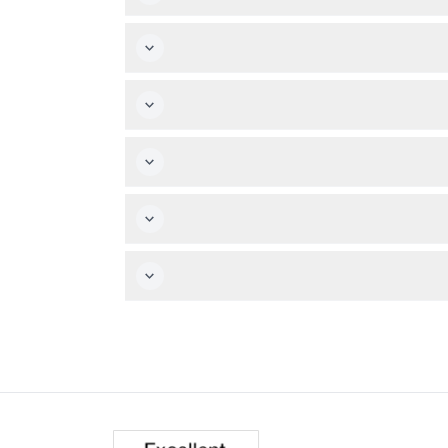
اس، مارينا مول، قرية التراث، وأعلى سارية علم من
لأسباب تتعلق بالسلامة.
 ملابس مريحة مناسبة للطيران. الكاميرات فكرة رائعة لالتقاط المشاهد
إذا قمت بالإلغاء قبل أكثر من 48 ساعة من الجولة، فلا توجد رسوم. الإلغاء خلال 48 ساعة يؤدي إلى رسوم بنسبة 50%، والإلغاء خلال 24 ساعة غير قابل للاسترداد. إعادة الجدولة مجانية إذا
جز.
لمشغل الحق في تحرير الحجز والمضي قدماً حسب الجدول دون تعويض أو خيارات