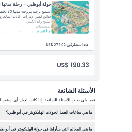
سياسة الإلغاء
جولة أبوظبي - رحلة مدتها 30 دقيقة - أبوظبي
استمتع ب
حدائق قصر الإمارات، غابات المانغرو
الشيخ زايد الكبير.
المتضمنات
اقرأ المزيد
حلّق فوق ميناء زايد، الكورنيش، فند
وقصر الإمارات.
استمتع بمشاهدة جزيرة الحديريات، كاب
عدد المشاركين:
US$ 272.02
الرياضية، مدينة أبوظبي، وغابات الم
US$ 190.33
الأسئلة الشائعة
فيما يلي بعض الأسئلة الشائعة. إذا كانت لديك أي استفسار
ما هي ساعات العمل لجولات الهليكوبتر في أبو ظبي؟
ما هي المعالم التي سأراها في جولة الهليكوبتر في أبو ظ
أثناء عملية الحجز عبر الإنترنت على هذا الموقع. (قابلة