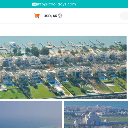
info@jtrholidays.com
USD
/
AR