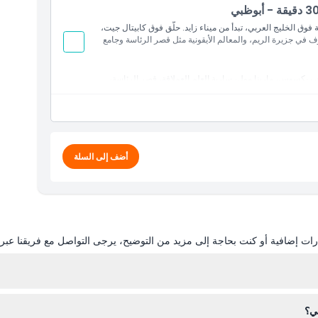
رحلة مروحية مدتها 30 دقيقة فوق الخليج العربي، تبدأ من ميناء زايد. حلّق فوق كابيتال جيت،
ف في جزيرة الريم، والمعالم الأيقونية مثل قصر الرئاسة وجامع
ق ريكسوس، مارينا مول، سارية العلم العملاقة، قصر الرئاسة،
يتال جيت، جامع الشيخ زايد الكبير، مدينة الشيخ زايد
انغروف في جزيرة الريم.
أضف إلى السلة
ات إضافية أو كنت بحاجة إلى مزيد من التوضيح، يرجى التواصل مع فريقنا عبر ال
تعمل جولات الهليكوبتر في أبو ظبي عادة من حوالي الساعة 8:00 صباحًا حتى 5:00 مساءً،
بي؟
 للتغيير — يرجى التأكيد عند وقت الحجز)