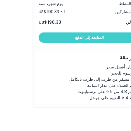
النشاط
يوم شهر، سنة
لمشاركين
US$ 190.33 × 1
لي
US$ 190.33
المتابعة إلى الدفع
بثقة
ن أفضل سعر
رسوم للحجز
 مشفر من طرف إلى طرف بالكامل
 العملاء على مدار الساعة
لى ترستبايلوت
ييم على جوجل