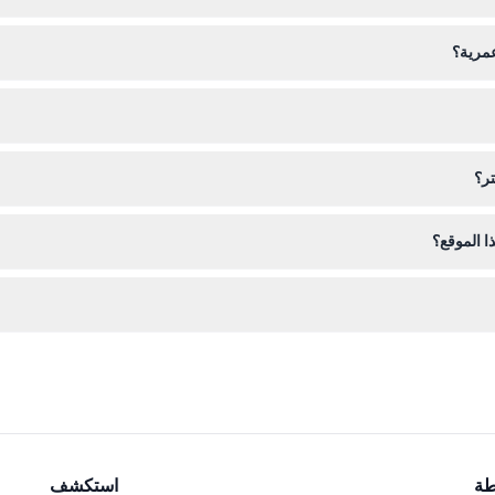
شهيرة تشمل مسجد الشيخ زايد الكبير، قصر الإمارات، كورنيش الساحل، جزيرة ي
عمرية؟
نضمام إلى جولة الهليكوبتر، ولكن لا يسمح للرضع الذين تقل أعمارهم عن سنتين 
 الوصول قبل موعد المغادرة المحدد بـ 45 دقيقة على الأقل لتسجيل الوصول. أحضر بطاقة هوية صالحة وارتد
تر؟
ا الموقع؟
 الإنترنت من خلال هذا الموقع. تظهر خيارات التوافر والجدولة أثناء عملية الح
يجب على الضيوف الوصول قبل المغادرة بمدة لا تقل عن 45 دقيقة. قد يؤدي التأخر إلى فقدان الجولة، ول
طة
استكشف