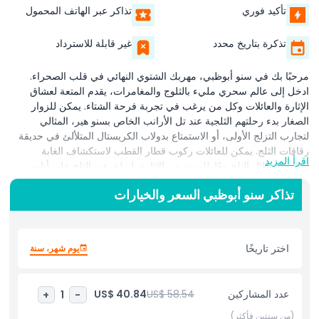
تأكيد فوري
تذاكر عبر الهاتف المحمول
تذكرة بتاريخ محدد
غير قابلة للاسترداد
مرحبًا بك في سنو أبوظبي، مهربك الشتوي النهائي في قلب الصحراء.
ادخل إلى عالم سحري مليء بالثلوج والمغامرات، يقدم المتعة لعشاق
الإثارة والعائلات وكل من يرغب في تجربة فرحة الشتاء. يمكن للزوار
الصغار بدء رحلتهم الثلجية عند تل الأرانب الخاص بسنو هير، المثالي
لتجارب التزلج الأولى، أو الاستمتاع بدولاب الكريستال المتلألئ في حديقة
رقاقات الثلج. يمكن للعائلات ركوب قطار القطب لاستكشاف الغابة
اقرأ المزيد
الغامضة وتلال الثلج معًا. للمزيد من الإثارة، انزلق عبر الثلج على أنابيب
الاصطدام الخاصة بآيس آند فلو أو تسابق على منحدر دريفت، بينما يمكن
تذاكر سنو أبوظبي السعر والخيارات
للمغامرين الأكبر سنًا التنافس في سباق التوبوجان الخاص بآيس آند فلو أو
الانطلاق عبر الالتواءات والدوامات في هروب قمة جراوبل. تشمل التجارب
الفريدة التدحرج عبر الثلج في حوض الترول المرح، التحليق فوق الغابة في
رحلة بومة الثلج، أو الانزلاق عبر زحليقة الشجرة من الشجرة المسحورة
اختر تاريخًا
يوم شهر، سنة
إلى المقهى المسحور. مع ألعاب ومغامرات لكل فئة عمرية، يعد سنو
أبوظبي بعالم ثلجي لا يُنسى للجميع.
عدد المشاركين
US$ 58.54
US$ 40.84
+
1
-
(من سنتين فأكثر)
أبرز المعالم