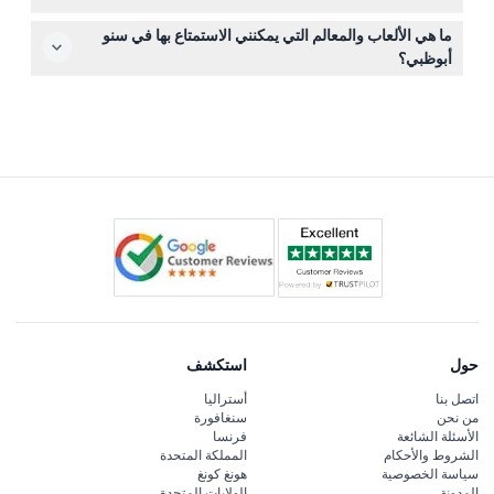
ويُطلب ارتداء الخوذ للضيوف تحت 13 عامًا.
التذاكر غير قابلة للاسترداد بمجرد الحجز ولا يمكن إعادة جدولتها
ما هي الألعاب والمعالم التي يمكنني الاستمتاع بها في سنو
أو إلغاؤها، وخصوصًا للحجوزات في نفس اليوم والأنشطة
أبوظبي؟
الخاصة مثل الدروس أو لقاءات البطاريق.
يمكنك الاستمتاع بأكثر من 20 لعبة منها قطار بولار إكسبرس،
الدوّارة الكريستالية، تل الأرنب، سباق التوبوجان، وقمة غراوبل
للهروب، مع إمكانية الوصول غير المحدود المشمول في تذكرتك.
حول
استكشف
اتصل بنا
أستراليا
من نحن
سنغافورة
الأسئلة الشائعة
فرنسا
الشروط والأحكام
المملكة المتحدة
سياسة الخصوصية
هونغ كونغ
المدونة
الولايات المتحدة