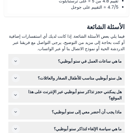
تقييم 4.8 من 5 ⭐ على ترستبايلوت
4.7/5 ⭐ التقييم على جوجل
الأسئلة الشائعة
فيما يلي بعض الأسئلة الشائعة. إذا كانت لديك أي استفسارات إضافية
أو كنت بحاجة إلى مزيد من التوضيح، يرجى التواصل مع فريقنا عبر
الدردشة الحية أو نموذج الاتصال بنا أو عبر الواتساب.
ما هي ساعات العمل في سنو أبوظبي؟
سنو أبوظبي مفتوح من الساعة 10:00 صباحًا حتى 10:00 مساءً
هل سنو أبوظبي مناسب للأطفال الصغار والعائلات؟
من الأحد إلى الخميس، ومن الساعة 10:00 صباحًا حتى 11:59
مساءً في أيام الجمعة والسبت (قد تتغير — يرجى التأكد وقت
الأطفال دون سن السنتين غير مسموح لهم لأسباب تتعلق
الحجز).
هل يمكنني حجز تذاكر سنو أبوظبي عبر الإنترنت على هذا
بالسلامة. يجب أن يكون الأطفال تحت 14 عامًا برفقة شخص بالغ
الموقع؟
لا يقل عمره عن 16 سنة، ويجب على الضيوف تحت 13 عامًا
نعم، يمكنك حجز تذاكرك بسهولة عبر الإنترنت هنا، مع إمكانية
ارتداء الخوذ.
ماذا يجب أن أحضر معي إلى سنو أبوظبي؟
الوصول غير المحدود لجميع الألعاب والمعالم في منتزه الثلج.
ارتد ملابس دافئة لأن درجة حرارة المنتزه حوالي -2 درجة
ما هي سياسة الإلغاء لتذاكر سنو أبوظبي؟
مئوية. ارتدِ ملابس وأحذية مريحة مناسبة للأنشطة الثلجية،