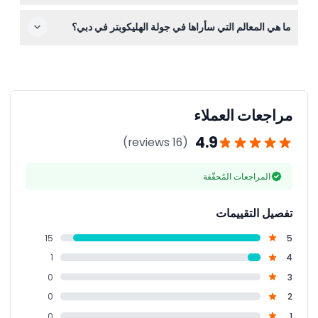
الخلابة!
تنطلق معظم الجولات من مهبط هليكوبتر أكاديمية شرطة دبي
ما هي المعالم التي سأراها في جولة الهليكوبتر في دبي؟
في الصفا 1، بالقرب من مول الإمارات، أو من مهبط هليكوبتر
أتلانتس ذا بالم، حسب المشغل.
ستطير فوق معالم بانورامية أيقونية مثل برج خليفة، نخلة
جميرا، برج العرب، شواطئ دبي الخلابة، وجزر وورلد لمشاهد
بانورامية لا تُنسى.
مراجعات العملاء
4.9
(16 reviews)
المراجعات المُحقّقة
تفصيل التقييمات
15
5
1
4
0
3
0
2
0
1