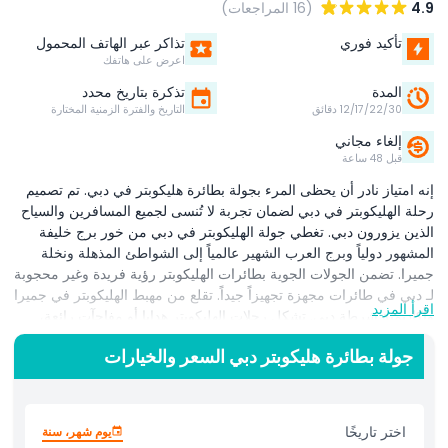
4.9
(16 المراجعات)
تأكيد فوري
تذاكر عبر الهاتف المحمول
اعرض على هاتفك
المدة
تذكرة بتاريخ محدد
12/17/22/30 دقائق
التاريخ والفترة الزمنية المختارة
إلغاء مجاني
قبل 48 ساعة
إنه امتياز نادر أن يحظى المرء بجولة بطائرة هليكوبتر في دبي. تم تصميم
رحلة الهليكوبتر في دبي لضمان تجربة لا تُنسى لجميع المسافرين والسياح
الذين يزورون دبي. تغطي جولة الهليكوبتر في دبي من خور برج خليفة
المشهور دولياً وبرج العرب الشهير عالمياً إلى الشواطئ المذهلة ونخلة
جميرا. تضمن الجولات الجوية بطائرات الهليكوبتر رؤية فريدة وغير محجوبة
لـ دبي في طائرات مجهزة تجهيزاً جيداً. تقلع من مهبط الهليكوبتر في جميرا
اقرأ المزيد
وأكاديمية شرطة دبي. تشكل رحلات الهليكوبتر هدايا أو مفاجآت رائعة،
سواء لأعياد الميلاد أو المناسبات السنوية أو ببساطة للتعبير عن الشكر. قد
جولة بطائرة هليكوبتر دبي السعر والخيارات
ترى العديد من الصور الجوية للمدينة الجميلة دبي، ومع ذلك فإن دبي توفر
للمسافر فرصة استكشاف المدينة الأيقونية عبر جولة بطائرة هليكوبتر.
اغتنم هذه الفرصة وكن جزءاً من واحدة من أكثر الجولات الجوية أيقونية
في دبي. تبدأ جولة الهليكوبتر الأيقونية التي تستغرق 12 دقيقة من أكاديمية
اختر تاريخًا
يوم شهر، سنة
شرطة دبي. استمتع بالإطلالة الجوية على الجزيرة الاصطناعية الشهيرة