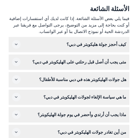
الأسئلة الشائعة
فيما يلي بعض الأسئلة الشائعة. إذا كانت لديك أي استفسارات إضافية
أو كنت بحاجة إلى مزيد من التوضيح، يرجى التواصل مع فريقنا عبر
الدردشة الحية أو نموذج الاتصال بنا أو عبر الواتساب.
كيف أحجز جولة هليكوبتر في دبي؟
يمكنك بسهولة حجز جولة الهليكوبتر الخاصة بك عبر الإنترنت هنا
متى يجب أن أصل قبل رحلتي على الهليكوبتر في دبي؟
على هذا الموقع عن طريق اختيار التاريخ والوقت والحزمة
المفضلة للرحلة أثناء الدفع.
من الأفضل الوصول إلى مهبط الهليكوبتر قبل 30 إلى 45 دقيقة
هل جولات الهليكوبتر هذه في دبي مناسبة للأطفال؟
من موعد رحلتك المحدد لإجراء تسجيل الوصول ووزن الأمان
وتوجيهات السلامة لضمان تجربة سلسة.
نعم! الجولات مناسبة لجميع الأعمار ابتداءً من عامين، مما يجعلها
ما هي سياسة الإلغاء لجولات الهليكوبتر في دبي؟
نشاطًا عائليًا.
إذا ألغيت قبل أكثر من 48 ساعة من الرحلة، لا يُحتسب أي
ماذا يجب أن أرتدي وأحضر في يوم جولة الهليكوبتر؟
رسوم؛ الإلغاءات التي تتم بين 48 و24 ساعة تحمل رسوم 50٪؛
الإلغاءات خلال أقل من 24 ساعة أو عدم الحضور تُحسب تكلفة
نوصي بارتداء ملابس ملائمة للجسم للسلامة والراحة، وإحضار
100٪ من الحجز.
من أين تغادر جولات الهليكوبتر في دبي؟
هويتك وتأكيد الحجز. ولا تنس كاميرتك لالتقاط المناظر الجوية