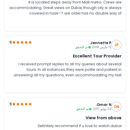
It is located steps away from Mall metro. Crews are
accommodating. Great views on Dubai, though city is always
covered in haze ! ? are older has no double way of
communication. Volume was very low. But overall experience
was great !
5
Jennette P.
JP
12 مارس 2018
تم التحقق
Excellent Tour Provider
I received prompt replies to all my queries about several
tours. In all instances, they were polite and patient in
answering all my questions, even accommodating my last
minute helicopter tour reservations. Very helpful and
accommodating customer service staff! Tour confirmation,
ticket and directions to HeliDubai were sent by email in a
matter of minutes. The tour was amazing with perfect weather
that day. Safety protocols were followed with a maximum of 5
5
Omar N.
ON
passengers per flight. It was a wonderful experience! Thanks
23 يوليو 2017
تم التحقق
for this smooth transaction, JTR Holidays!
View from above
Definitely recommend if u love to watch dubai