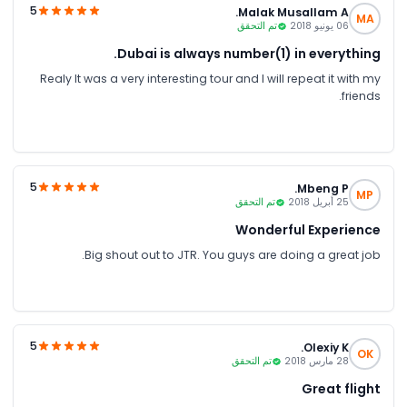
5
Malak Musallam A.
MA
06 يونيو 2018
تم التحقق
Dubai is always number(1) in everything.
Realy It was a very interesting tour and I will repeat it with my
friends.
5
Mbeng P.
MP
25 أبريل 2018
تم التحقق
Wonderful Experience
Big shout out to JTR. You guys are doing a great job.
5
Olexiy K.
OK
28 مارس 2018
تم التحقق
Great flight