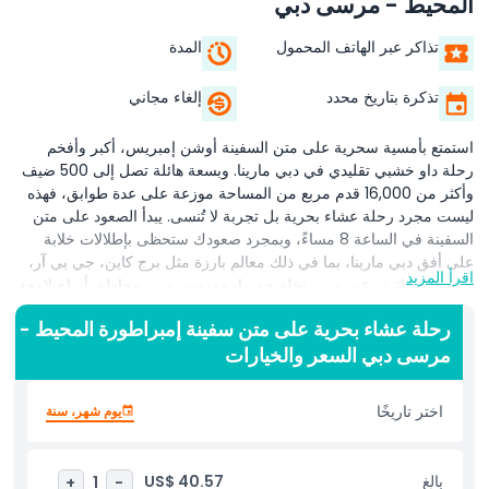
المحيط - مرسى دبي
تذاكر عبر الهاتف المحمول
المدة
تذكرة بتاريخ محدد
إلغاء مجاني
استمتع بأمسية سحرية على متن السفينة أوشن إمبريس، أكبر وأفخم
رحلة داو خشبي تقليدي في دبي مارينا. وبسعة هائلة تصل إلى 500 ضيف
وأكثر من 16,000 قدم مربع من المساحة موزعة على عدة طوابق، فهذه
ليست مجرد رحلة عشاء بحرية بل تجربة لا تُنسى. يبدأ الصعود على متن
السفينة في الساعة 8 مساءً، وبمجرد صعودك ستحظى بإطلالات خلابة
على أفق دبي مارينا، بما في ذلك معالم بارزة مثل برج كاين، جي بي آر،
اقرأ المزيد
جزيرة بلوواترز، عين دبي، نخلة جميرا، ومرسى دبي. محاطة بأبراج لامعة
وفنادق خمس نجوم، تجمع رحلة العشاء البحرية هذه لمدة ساعتين في دبي
رحلة عشاء بحرية على متن سفينة إمبراطورة المحيط -
مارينا بين مشاهدة المعالم وتناول الطعام والترفيه من الدرجة الأولى.
مرسى دبي السعر والخيارات
تذوق مجموعة غنية من المأكولات العالمية والآسيوية، بما في ذلك
المقبلات والسلطات والأطباق الرئيسية والحلويات، كلها تُحضّر طازجة في
محطات طهي مباشرة تتميز بطاهٍ روبوتي. يشمل الترفيه على متن السفينة
اختر تاريخًا
يوم شهر، سنة
موسيقى حية وراقصين وعروضاً تقليدية، مقدماً تجربة متكاملة ثقافية
وغذائية. سواء كنت تزور دبي للمرة الأولى أو كنت مقيماً يبحث عن أمسية
فريدة، فإن رحلة عشاء أوشن إمبريس تُعد من بين أكثر معالم دبي مارينا
بالغ
US$ 40.57
+
1
-