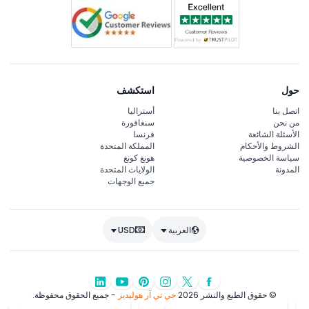
حول
استكشف
اتصل بنا
أستراليا
من نحن
سنغافورة
الأسئلة الشائعة
فرنسا
الشروط والأحكام
المملكة المتحدة
سياسة الخصوصية
هونغ كونغ
المدونة
الولايات المتحدة
جميع الوجهات
العربية
USD
© حقوق الطبع والنشر 2026
جي تي آر هوليديز
- جميع الحقوق محفوظة.