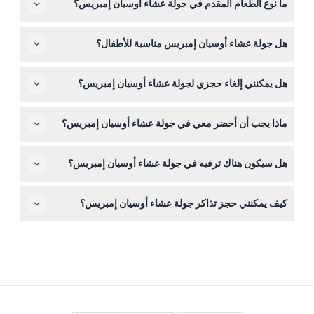
ما نوع الطعام المقدم في جولة عشاء أوسيان إمبريس؟
الجولة في تمام الساعة 8:30 مساءً. من الأفضل الوصول قبل
الموعد بقليل لضمان عملية صعود سلسة (قد يتغير الوقت -
ستستمتع ببوفيه دولي مع التركيز على المأكولات الآسيوية، بما
يرجى التأكد عند الحجز).
هل جولة عشاء أوسيان إمبريس مناسبة للأطفال؟
في ذلك محطات طبخ مباشرة، مجموعة متنوعة من السلطات
والأطباق الرئيسية والحلويات والكانابي.
نعم، يمكن للأطفال تحت سن 3 سنوات الانضمام مجانًا. يدفع
هل يمكنني إلغاء حجزي لجولة عشاء أوسيان إمبريس؟
الأطفال بين 3 و10 سنوات سعر الطفل، ويُطبق سعر البالغين
على من هم فوق 10 سنوات.
يمكنك الإلغاء حتى 48 ساعة قبل الجولة لاسترداد كامل المبلغ،
ماذا يجب أن أحضر معي في جولة عشاء أوسيان إمبريس؟
ما عدا رسوم النقل إن وجدت. الإلغاءات التي تتم أقل من 48
ساعة أو حالات عدم الحضور ستُفرض عليها الرسوم كاملة.
احضر تأكيد الحجز الساري وكاميرا لالتقاط المناظر الخلابة. ارتدِ
هل سيكون هناك ترفيه في جولة عشاء أوسيان إمبريس؟
ملابس أنيقة وعملية لتتناسب مع أجواء الجولة الفاخرة وارتدِ
أحذية مريحة إن كنت ترغب في استكشاف الطوابق.
نعم، تتضمن الجولة ترفيهًا مباشرًا يشمل الموسيقى والراقصين
كيف يمكنني حجز تذاكر جولة عشاء أوسيان إمبريس؟
لتعزيز سهرتك بينما تستمتع بمناظر مرسى دبي الرائعة.
يمكنك حجز تذاكرك بسهولة عبر الإنترنت هنا على هذا الموقع
من خلال التحقق من التوفر واختيار التاريخ وعدد الضيوف
المفضل لديك.