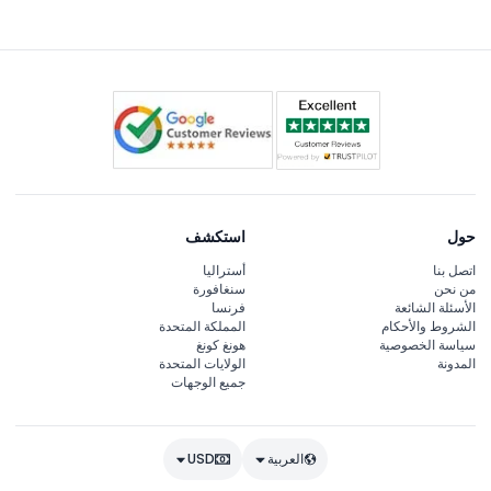
قصص إرشادية من القبطان، بالإضافة إلى توقفات تصويرية ذات
مناظر خلابة على الطريق.
حول
استكشف
اتصل بنا
أستراليا
من نحن
سنغافورة
الأسئلة الشائعة
فرنسا
الشروط والأحكام
المملكة المتحدة
سياسة الخصوصية
هونغ كونغ
المدونة
الولايات المتحدة
جميع الوجهات
العربية
USD