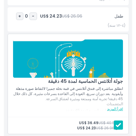
المتضمنات
طفل
US$ 26.96
US$ 24.23
+
0
-
(٤-١٢ سنة)
سياسة الأطفال والبالغين
غير مناسب لـ
ما يجب معرفته
الموقع
جولة أتلانتس الحماسية لمدة 45 دقيقة
انطلق مباشرة إلى فندق أتلانتس في قمة نخلة جميرا لالتقاط صورة مذهلة
وأيقونية. بعد دوران سريع، العودة إلى القاعدة بسرعات مثيرة، كل ذلك خلال
كيفية الوصول إلى هناك
45 دقيقة! تجربة آمنة وممتعة ومثيرة لعشاق السرعة.
المتضمنات
اقرأ المزيد
مغامرة بالقارب السريع لمدة 45 دقيقة
سياسة الإلغاء
رحلة بسرعات عالية إلى فندق أتلانتس في نخلة جميرا
فرصة لالتقاط صورة أيقونية عند فندق أتلانتس
بالغ:
US$ 40.57
US$ 36.49
استدارة سريعة والعودة بسرعات مثيرة
طفل:
US$ 26.96
US$ 24.23