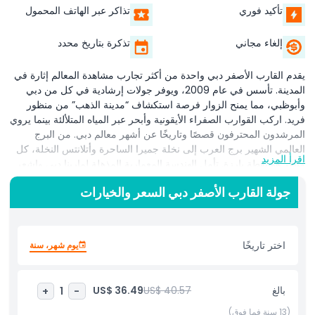
تأكيد فوري
تذاكر عبر الهاتف المحمول
إلغاء مجاني
تذكرة بتاريخ محدد
يقدم القارب الأصفر دبي واحدة من أكثر تجارب مشاهدة المعالم إثارة في
المدينة. تأسس في عام 2009، ويوفر جولات إرشادية في كل من دبي
وأبوظبي، مما يمنح الزوار فرصة استكشاف “مدينة الذهب” من منظور
فريد. اركب القوارب الصفراء الأيقونية وأبحر عبر المياه المتلألئة بينما يروي
المرشدون المحترفون قصصًا وتاريخًا عن أشهر معالم دبي. من البرج
العالمي الشهير برج العرب إلى نخلة جميرا الساحرة وأتلانتس النخلة، كل
اقرأ المزيد
منظر هو نقطة بارزة. تأمل الهندسة المعمارية المذهلة لمارينا دبي واشعر
بالإثارة بينما يسرع القارب عبر الأمواج، ممزوجًا بين المغامرة ومشاهدة
جولة القارب الأصفر دبي السعر والخيارات
المعالم. مثالي للعائلات والأصدقاء أو المسافرين بمفردهم، يعد القارب
الأصفر دبي بذكريات لا تُنسى. تبدأ الجولات من مارينا دبي، مرورًا بمول
مارينا دبي وتحت حبل الانزلاق الشهير في المدينة. مع طاقم محترف
يضمن الراحة والسلامة، ستستمتع كل من الإثارة والمعرفة، وتغادر
اختر تاريخًا
يوم شهر، سنة
بانطباعات دائمة عن الساحل الخلاب لـ دبي.
بالغ
US$ 40.57
US$ 36.49
+
1
-
أبرز المعالم
(13 سنة فما فوق)