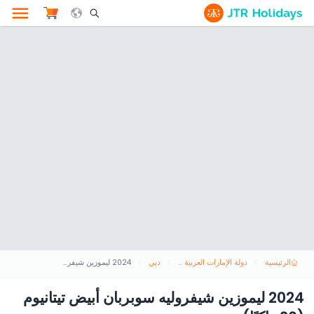
le Search Opener Icon
الرئيسية
دولة الإمارات العربية المتحدة
دبي
2024 ليموزين شيفروليه سوبربان أبيض تيتانيوم (20 راكبًا)
2024 ليموزين شيفروليه سوبربان أبيض تيتانيوم