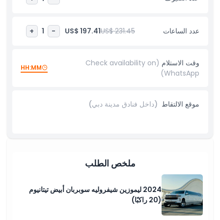
أبرز المعالم
عدد الساعات
US$ 231.45
US$ 197.41
+
1
-
المتضمنات
وقت الاستلام
(Check availability on
HH:MM
WhatsApp)
ما يجب معرفته
موقع الالتقاط
(داخل فنادق مدينة دبي)
سياسة الإلغاء
ملخص الطلب
2024 ليموزين شيفروليه سوبربان أبيض تيتانيوم
(20 راكبًا)