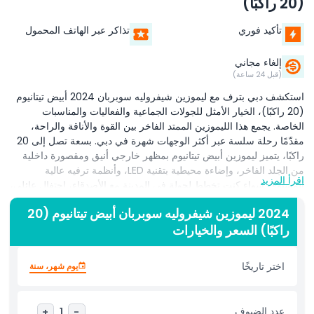
(20 راكبًا)
تأكيد فوري
تذاكر عبر الهاتف المحمول
إلغاء مجاني
(قبل 24 ساعة)
استكشف دبي بترف مع ليموزين شيفروليه سوبربان 2024 أبيض تيتانيوم
(20 راكبًا)، الخيار الأمثل للجولات الجماعية والفعاليات والمناسبات
الخاصة. يجمع هذا الليموزين الممتد الفاخر بين القوة والأناقة والراحة،
مقدّمًا رحلة سلسة عبر أكثر الوجهات شهرة في دبي. بسعة تصل إلى 20
راكبًا، يتميز ليموزين أبيض تيتانيوم بمظهر خارجي أنيق ومقصورة داخلية
من الجلد الفاخر، وإضاءة محيطية بتقنية LED، وأنظمة ترفيه عالية
اقرأ المزيد
المستوى. سواء كنت تخطط لجولة في المدينة مع الأصدقاء، احتفال عائلي،
أو رحلة عمل لكبار الشخصيات، هذا الليموزين يضمن تجربة أنيقة ولا
2024 ليموزين شيفروليه سوبربان أبيض تيتانيوم (20
تُنسى. تشمل جولتك في دبي زيارات لأهم المعالم مثل برج خليفة، مول
راكبًا) السعر والخيارات
دبي، مارينا دبي، نخلة جميرا، وخور دبي، وكل ذلك بينما تستمتع براحة
وفخامة ليموزين فئة راقية. نقدم حجوزات بالساعة، اتجاه واحد، وذهاب
وإياب مصممة حسب احتياجاتك. تتوفر إضافات مثل كعكات أعياد الميلاد،
اختر تاريخًا
يوم شهر، سنة
تجهيزات عروض الزواج، أو زينة أعياد الميلاد حسب الطلب. احجز جولتك
في دبي مع ليموزين شيفروليه سوبربان 2024 اليوم وسافر عبر المدينة
بأسلوب ورقي لا مثيل له.
عدد الضيوف
+
1
-