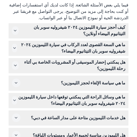
فيما يلي بعض الأسئلة الشائعة. إذا كانت لديك أي استفسارات إضافية
أو كنت بحاجة إلى مزيد من التوضيح، يرجى التواصل مع فريقنا عبر
الدردشة الحية أو نموذج الاتصال بنا أو عبر الواتساب.
كيف أحجز سيارة الليموزين ٢٠٢٤ شيفروليه سوبر بان
التيتانيوم البيضاء أونلاين؟
يمكنك حجز الليموزين بسهولة عبر الإنترنت هنا على هذا الموقع
ما هي السعة القصوى لعدد الركاب في سيارة الليموزين ٢٠٢٤
من خلال اختيار التاريخ والوقت وخيار الحجز المطلوب (ساعي،
شيفروليه سوبر بان التيتانيوم البيضاء؟
اتجاه واحد، أو ذهاب وعودة). يتم تأكيد التوافر والأسعار خلال
تستوعب الليموزين حتى ٢٠ راكبًا بشكل مريح، مما يجعلها مثالية
عملية الحجز.
هل يمكنني إحضار الموسيقى أو المشروبات الخاصة بي أثناء
للجولات الجماعية أو المناسبات الخاصة.
رحلة الليموزين؟
نعم، يمكنك توصيل الموسيقى الخاصة بك عبر البلوتوث أو
ما هي سياسة الإلغاء لحجز الليموزين؟
الأوكس وإحضار المشروبات الغازية والوجبات الخفيفة الخاصة
بك. ومع ذلك، لا يُسمح بالمشروبات الكحولية على متن السيارة.
يمكنك الإلغاء حتى ٢٤ ساعة قبل الحجز لاسترداد كامل المبلغ،
ما هي وسائل الراحة التي يمكنني توقعها داخل سيارة الليموزين
على الرغم من احتمال تطبيق رسوم التحويل. يمكن إجراء
٢٠٢٤ شيفروليه سوبر بان التيتانيوم البيضاء؟
تغييرات على التاريخ أو الوقت مجانًا إذا تم الطلب قبل ٢٤ ساعة.
تتميز الليموزين بمقاعد جلدية فاخرة، إضاءة LED محيطة، ونظام
يتم فرض رسوم كاملة على الإلغاءات التي تقل عن ٢٤ ساعة
هل خدمات الليموزين متاحة على مدار الساعة في دبي؟
ترفيه من الطراز الأول، بالإضافة إلى مياه مجانية لرحلة فاخرة
قبل الحجز أو في حالة عدم الحضور.
ومريحة.
تعمل خدمات الليموزين عادةً على مدار ٢٤ ساعة طوال الأسبوع
هل الليموزين مناسبة لجميع الأعمار ومستويات اللياقة؟
لتناسب جدولك، ولكن التوافر المحدد للوقت المفضل لديك يظهر